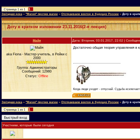
1
Страница
1
из
1
Звёздная река
»
"Магия" против магии
»
Отстраиваем вектор в будущее России
»
Доту в крат
Доту в кратком изложении 23.11.2016(2-я лекция)
Майя
Дата: Вторник, 03.01.2017, 22:02 | Сообще
Достаточно общая теория управления в к
aka Fiona - Мастер-учитель, в Рейки с
2000
Группа: Администраторы
Сообщений:
12980
Статус:
Offline
Когда люди уходят - отпускай. Судьба исключает 
Звёздная река
»
"Магия" против магии
»
Отстраиваем вектор в будущее России
»
Доту в крат
1
Страница
1
из
1
Участники, которые были сегодня