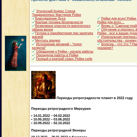
Этический Кодекс Союза
Традиционных Мастеров Рейки
Благодарение Духа
Рейки для всех! Рейки
Краткая техника безопасности
Рейки для всех…
Возможные опасности магического
Вновь о "Самонастрой
образа жизни
Обучение и прогресс в
Потери и приобретения при занятиях
Рейки - все в ваших рука
магией
Изначальная причина 
Мечтать вредно
обстоятельства - почему
Исполнение желаний - "порог
Болезнь - что это ? Н
колдуна"
указание?
Обращение к Рейки - начало работы
Процедура работы в Рейки
Полный и краткий сеанс Рейки себе
Периоды ретроградности планет в 2022 году
Периоды ретроградного Меркурия
• 14.01.2022 – 04.02.2022
• 10.05.2022 – 03.06.2022
• 10.09.2022 – 02.10.2022
Периоды ретроградной Венеры