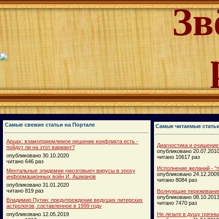
Зв
Самые свежие статьи на Портале
Самые читаемые стать
Арцах: взамоприемлемое решение конфликта есть -
Диагностика и очищение
пойдут ли на этот вариант?
опубликовано 20.07.201
опубликовано 30.10.2020
читано 10617 раз
читано 646 раз
Исполнение желаний - "п
Ментальные эпидемии «мозговые» вирусы в эпоху
опубликовано 24.12.200
информационных войн И. Ашманов
читано 8084 раз
опубликовано 31.01.2020
читано 819 раз
Волнующие переживания
опубликовано 08.10.201
Владимир Путин: предупреждение ведущих питерских
читано 7470 раз
астрологов, составленное в 1999 году
опубликовано 12.05.2019
Не лезьте в душу грязн