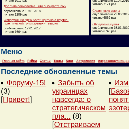
читано 1017 раз
опубликовано 11.04.2010
читано 7171 раз
Два типа социализма - что выбираете вы?
Славянские имена
опубликовано 19.01.2018
опубликовано 29.06.201
читано 1209 раз
читано 6869 раз
Обнаружение "ДНК Бога": критика с научно-
практической точки зрения - тезисно
Обрядовые куклы
опубликовано 15.01.201
опубликовано 17.01.2017
читано 6748 раз
читано 1664 раз
Меню
Главная сайта
Рейки
Статьи
Тесты
Блог
Астрология
Астроконсультаци
Последние обновленные темы
Форуму-15!
Забыть об
Изм
(3)
украинцах
[
Базо
[
Привет!
]
навсегда: о
понят
стратегическом
эзоте
пла...
(8)
[
Отстраиваем