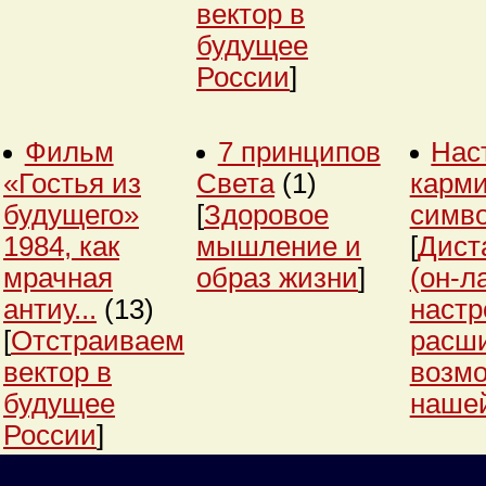
вектор в
будущее
России
]
Фильм
7 принципов
Нас
«Гостья из
Света
(1)
карми
будущего»
[
Здоровое
симв
1984, как
мышление и
[
Дист
мрачная
образ жизни
]
(он-л
антиу...
(13)
настр
[
Отстраиваем
расш
вектор в
возм
будущее
нашей
России
]