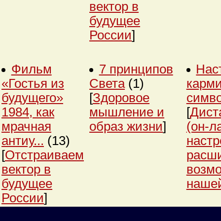
вектор в
будущее
России
]
Фильм
7 принципов
Нас
«Гостья из
Света
(1)
карми
будущего»
[
Здоровое
симв
1984, как
мышление и
[
Дист
мрачная
образ жизни
]
(он-л
антиу...
(13)
настр
[
Отстраиваем
расш
вектор в
возм
будущее
нашей
России
]