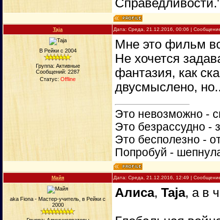
Справедливости. 
Taja
Дата: Среда, 21.12.2016, 00:06 | Сообщени
Мне это фильм вс
В Рейки с 2004
Не хочется задав
Группа: Активные
фантазия, как ска
Сообщений:
2287
Статус:
Offline
двусмыслено, но...
Это невозможно - с
Это безрассудно - 
Это бесполезно - о
Попробуй - шепнул
Майя
Дата: Среда, 21.12.2016, 12:49 | Сообщени
Алиса
,
Taja
, а в
aka Fiona - Мастер-учитель, в Рейки с
2000