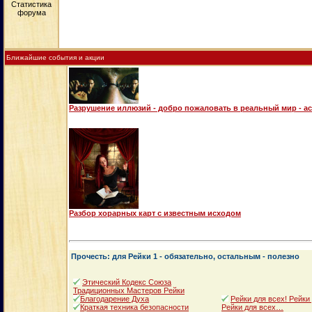
Ближайшие события и акции
Разрушение иллюзий - добро пожаловать в реальный мир - а
Разбор хорарных карт с известным исходом
Прочесть: для Рейки 1 - обязательно, остальным - полезно
Этический Кодекс Союза
Традиционных Мастеров Рейки
Благодарение Духа
Рейки для всех! Рейки
Краткая техника безопасности
Рейки для всех…