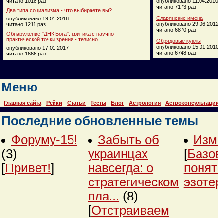
читано 1018 раз
опубликовано 11.04.2010
читано 7173 раз
Два типа социализма - что выбираете вы?
Славянские имена
опубликовано 19.01.2018
опубликовано 29.06.201
читано 1211 раз
читано 6870 раз
Обнаружение "ДНК Бога": критика с научно-
практической точки зрения - тезисно
Обрядовые куклы
опубликовано 15.01.201
опубликовано 17.01.2017
читано 6748 раз
читано 1666 раз
Меню
Главная сайта
Рейки
Статьи
Тесты
Блог
Астрология
Астроконсультаци
Последние обновленные темы
Форуму-15!
Забыть об
Изм
(3)
украинцах
[
Базо
[
Привет!
]
навсегда: о
понят
стратегическом
эзоте
пла...
(8)
[
Отстраиваем