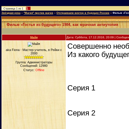
1
Страница
1
из
1
Звёздная река
»
"Магия" против магии
»
Отстраиваем вектор в будущее России
»
Фильм «Гост
Фильм «Гостья из будущего» 1984, как мрачная антиутопия
Майя
Дата: Суббота, 17.12.2016, 20:09 | Сообще
Совершенно необ
aka Fiona - Мастер-учитель, в Рейки с
Из какого будуще
2000
Группа: Администраторы
Сообщений:
12980
Статус:
Offline
Серия 1
Серия 2