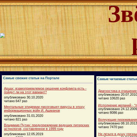
Зв
Самые свежие статьи на Портале
Самые читаемые стать
Арцах: взамоприемлемое решение конфликта есть -
Диагностика и очищение
пойдут ли на этот вариант?
опубликовано 20.07.201
опубликовано 30.10.2020
читано 10620 раз
читано 647 раз
Исполнение желаний - "п
Ментальные эпидемии «мозговые» вирусы в эпоху
опубликовано 24.12.200
информационных войн И. Ашманов
читано 8086 раз
опубликовано 31.01.2020
читано 821 раз
Волнующие переживания
опубликовано 08.10.201
Владимир Путин: предупреждение ведущих питерских
читано 7470 раз
астрологов, составленное в 1999 году
опубликовано 12.05.2019
Не лезьте в душу грязн