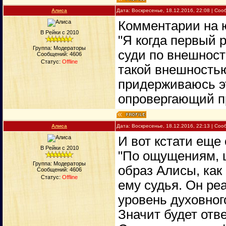
Алиса
Дата: Воскресенье, 18.12.2016, 22:08 | Со
Комментарии на 
В Рейки с 2010
"Я когда первый р
Группа: Модераторы
суди по внешност
Сообщений:
4606
Статус:
Offline
такой внешностью
придерживаюсь эт
опровергающий пр
Алиса
Дата: Воскресенье, 18.12.2016, 22:13 | Со
И вот кстати еще 
В Рейки с 2010
"По ощущениям, 
Группа: Модераторы
образ Алисы, как 
Сообщений:
4606
Статус:
Offline
ему судья. Он ре
уровень духовног
Значит будет отве