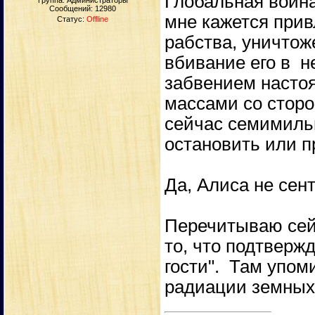
Глобальная война
Группа: Администраторы
Сообщений:
12980
мне кажется прив
Статус:
Offline
рабства, уничтож
вбивание его в 
забвением настоя
массами со сторо
сейчас семимильн
остановить или п
Да, Алиса не сен
Перечитываю сейч
то, что подтверж
гости". Там упом
радиации земных 