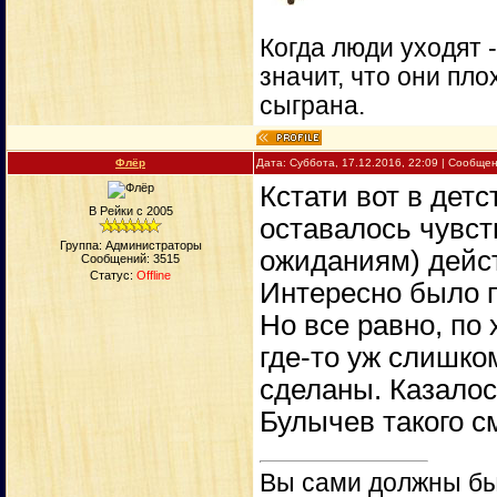
Когда люди уходят 
значит, что они пло
сыграна.
Флёр
Дата: Суббота, 17.12.2016, 22:09 | Сообще
Кстати вот в дет
В Рейки с 2005
оставалось чувст
Группа: Администраторы
ожиданиям) дейст
Сообщений:
3515
Статус:
Offline
Интересно было 
Но все равно, по 
где-то уж слишко
сделаны. Казалос
Булычев такого см
Вы сами должны быт