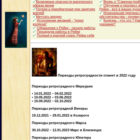
Возможные опасности магического
Вновь о "Самонастрой
образа жизни
Обучение и прогресс в
Потери и приобретения при занятиях
Рейки - все в ваших рука
магией
Изначальная причина 
Мечтать вредно
обстоятельства - почему
Исполнение желаний - "порог
Болезнь - что это ? Н
колдуна"
указание?
Обращение к Рейки - начало работы
Процедура работы в Рейки
Полный и краткий сеанс Рейки себе
Периоды ретроградности планет в 2022 году
Периоды ретроградного Меркурия
• 14.01.2022 – 04.02.2022
• 10.05.2022 – 03.06.2022
• 10.09.2022 – 02.10.2022
Периоды ретроградной Венеры
19.12.2021 – 29.01.2022 в Козероге
Периоды ретроградного Марса
30.10.2022 – 12.01.2023 Марс в Близнецах
Периоды ретроградного Юпитера