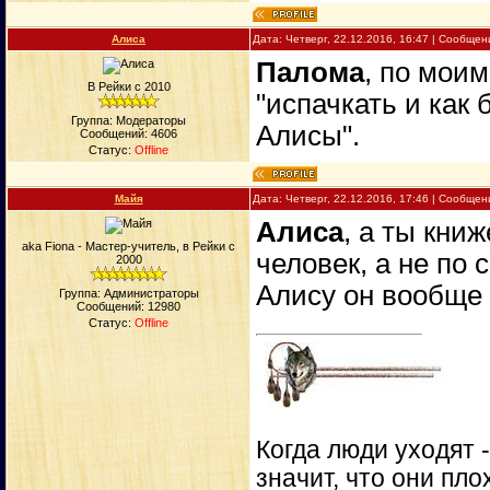
Алиса
Дата: Четверг, 22.12.2016, 16:47 | Сообще
Палома
, по моим
В Рейки с 2010
"испачкать и как
Группа: Модераторы
Алисы".
Сообщений:
4606
Статус:
Offline
Майя
Дата: Четверг, 22.12.2016, 17:46 | Сообще
Алиса
, а ты кни
aka Fiona - Мастер-учитель, в Рейки с
человек, а не по
2000
Алису он вообще 
Группа: Администраторы
Сообщений:
12980
Статус:
Offline
Когда люди уходят 
значит, что они пло