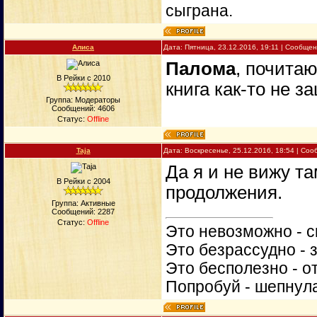
сыграна.
Алиса
Дата: Пятница, 23.12.2016, 19:11 | Сообще
Палома
, почитаю
В Рейки с 2010
книга как-то не з
Группа: Модераторы
Сообщений:
4606
Статус:
Offline
Taja
Дата: Воскресенье, 25.12.2016, 18:54 | Со
Да я и не вижу та
В Рейки с 2004
продолжения.
Группа: Активные
Сообщений:
2287
Статус:
Offline
Это невозможно - с
Это безрассудно - 
Это бесполезно - о
Попробуй - шепнул