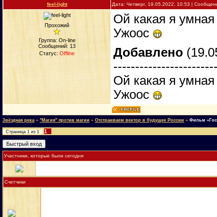
feel-light
Дата: Четверг, 19.05.2022, 10:53 | Сообще
Ой какая я умная
Прохожий
Ужоос
Группа: On-line
Сообщений:
13
Добавлено
(19.0
Статус:
Offline
-----------------------
Ой какая я умная
Ужоос
Звёздная река
»
"Магия" против магии
»
Отстраиваем вектор в будущее России
»
Фильм «Гост
1
Страница
1
из
1
Участники, которые были сегодня
Счетчики