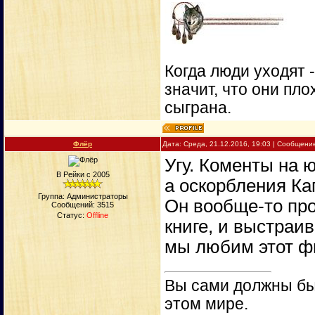
Когда люди уходят 
значит, что они пло
сыграна.
Флёр
Дата: Среда, 21.12.2016, 19:03 | Сообщени
Угу. Коменты на 
В Рейки с 2005
а оскорбления Ка
Группа: Администраторы
Он вообще-то про
Сообщений:
3515
Статус:
Offline
книге, и выстраив
мы любим этот фи
Вы сами должны быт
этом мире.