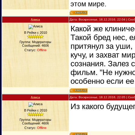
этом мире.
Алиса
Дата: Воскресенье, 18.12.2016, 22:04 | Со
Какой же клиниче
В Рейки с 2010
Такой бред нес, 
Группа: Модераторы
притянул за уши,
Сообщений:
4606
Статус:
Offline
кучу, и захват м
сознания. Залез 
фильм. "Не нужно
особенно если ее 
Алиса
Дата: Воскресенье, 18.12.2016, 22:05 | Со
Из какого будуще
В Рейки с 2010
Группа: Модераторы
Сообщений:
4606
Статус:
Offline