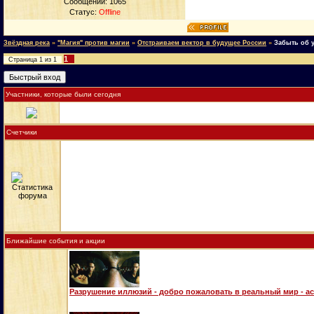
Сообщений:
1065
Статус:
Offline
Звёздная река
»
"Магия" против магии
»
Отстраиваем вектор в будущее России
»
Забыть об у
1
Страница
1
из
1
Участники, которые были сегодня
Счетчики
Ближайшие события и акции
Разрушение иллюзий - добро пожаловать в реальный мир - а