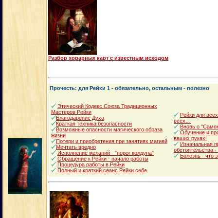
Разбор хорарных карт с известным исходом
Прочесть: для Рейки 1 - обязательно, остальным - полезно
Этический Кодекс Союза Традиционных
Мастеров Рейки
Рейки для всех
Благодарение Духа
всех…
Краткая техника безопасности
Вновь о "Само
Возможные опасности магического образа
Обучение и про
жизни
ваших руках!
Потери и приобретения при занятиях магией
Изначальная п
Мечтать вредно
обстоятельства -
Исполнение желаний - "порог колдуна"
Болезнь - что 
Обращение к Рейки - начало работы
Процедура работы в Рейки
Полный и краткий сеанс Рейки себе