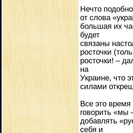
Нечто подобное
от слова «укр
большая их ча
будет
связаны наст
росточки (толь
росточки! – д
на
Украине, что э
силами открещ
Все это время
говорить «мы –
добавлять «рус
себя и