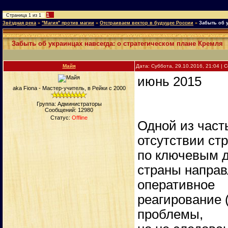
1
Страница
1
из
1
Звёздная река
»
"Магия" против магии
»
Отстраиваем вектор в будущее России
»
Забыть об у
Забыть об украинцах навсегда: о стратегическом плане Кремля
Майя
Дата: Суббота, 29.10.2016, 21:04 |
июнь 2015
aka Fiona - Мастер-учитель, в Рейки с 2000
Группа: Администраторы
Сообщений:
12980
Статус:
Offline
Одной из част
отсутствии ст
по ключевым 
страны направ
оперативное
реагирование 
проблемы,