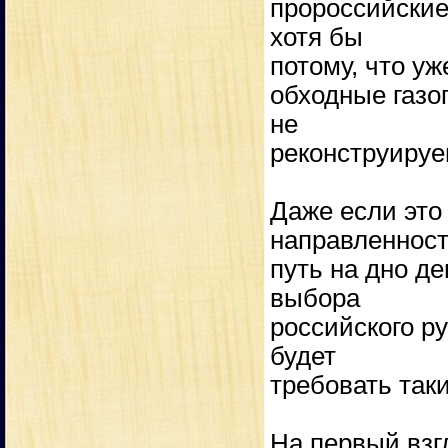
пророссийские
хотя бы
потому, что у
обходные газо
не
реконструируе
Даже если это
направленност
путь на дно де
выбора
российского ру
будет
требовать таки
На первый взг