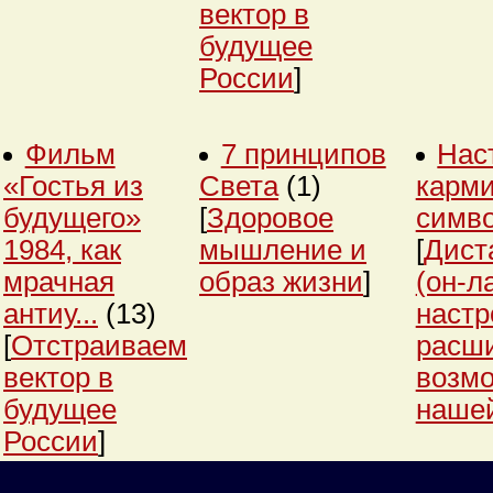
вектор в
будущее
России
]
Фильм
7 принципов
Нас
«Гостья из
Света
(1)
карми
будущего»
[
Здоровое
симв
1984, как
мышление и
[
Дист
мрачная
образ жизни
]
(он-л
антиу...
(13)
настр
[
Отстраиваем
расш
вектор в
возм
будущее
нашей
России
]