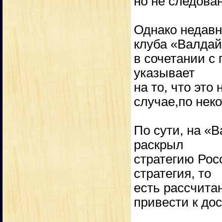
но не следова
Однако недавн
клуба «Валдай
в сочетании с
указывает
на то, что это
случае,по нек
По сути, на «
раскрыл
стратегию Рос
стратегия, то
есть рассчита
привести к до