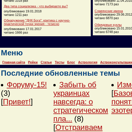
читано 1018 раз
опубликовано 11.04.2010
читано 7173 раз
Два типа социализма - что выбираете вы?
Славянские имена
опубликовано 19.01.2018
опубликовано 29.06.201
читано 1211 раз
читано 6870 раз
Обнаружение "ДНК Бога": критика с научно-
практической точки зрения - тезисно
Обрядовые куклы
опубликовано 15.01.201
опубликовано 17.01.2017
читано 6748 раз
читано 1666 раз
Меню
Главная сайта
Рейки
Статьи
Тесты
Блог
Астрология
Астроконсультаци
Последние обновленные темы
Форуму-15!
Забыть об
Изм
(3)
украинцах
[
Базо
[
Привет!
]
навсегда: о
понят
стратегическом
эзоте
пла...
(8)
[
Отстраиваем