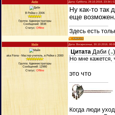
Даби
Дата: Суббота, 29.10.2016, 23:34 |
Ну как-то так 
В Рейки с 2006
еще возможен
Группа: Администраторы
Сообщений:
3838
Статус:
Offline
Здесь есть тольк
Майя
Дата: Воскресенье, 30.10.2016, 00:
Цитата
Даби
(
aka Fiona - Мастер-учитель, в Рейки с 2000
Но мне кажется,
Группа: Администраторы
Сообщений:
12980
Статус:
Offline
это что
Когда люди уход