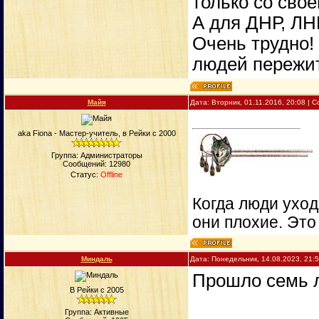
только со сво
А для ДНР, ЛН
Очень трудно! 
людей пережит
Майя
Дата: Вторник, 01.11.2016, 20:08 |
aka Fiona - Мастер-учитель, в Рейки с 2000
Группа: Администраторы
Сообщений:
12980
Статус:
Offline
Когда люди уход
они плохие. Это
Миндаль
Дата: Понедельник, 14.08.2023, 21:
Прошло семь ле
В Рейки с 2005
Группа: Активные