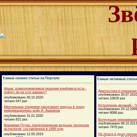
Зв
Самые свежие статьи на Портале
Самые читаемые стать
Арцах: взамоприемлемое решение конфликта есть -
Диагностика и очищение
пойдут ли на этот вариант?
опубликовано 20.07.201
опубликовано 30.10.2020
читано 10620 раз
читано 647 раз
Исполнение желаний - "п
Ментальные эпидемии «мозговые» вирусы в эпоху
опубликовано 24.12.200
информационных войн И. Ашманов
читано 8086 раз
опубликовано 31.01.2020
читано 821 раз
Волнующие переживания
опубликовано 08.10.201
Владимир Путин: предупреждение ведущих питерских
читано 7470 раз
астрологов, составленное в 1999 году
опубликовано 12.05.2019
Не лезьте в душу грязн