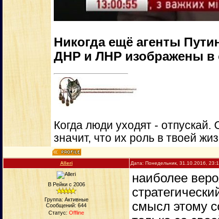
Никогда ещё агенты Путин
ДНР и ЛНР изображены в с
Когда люди уходят - отпускай. 
значит, что их роль в твоей жи
Alleri
Дата: Понедельник, 31.10.2016, 23:
наиболее веро
В Рейки с 2006
стратегически
Группа: Активные
смысл этому с
Сообщений:
644
Статус:
Offline