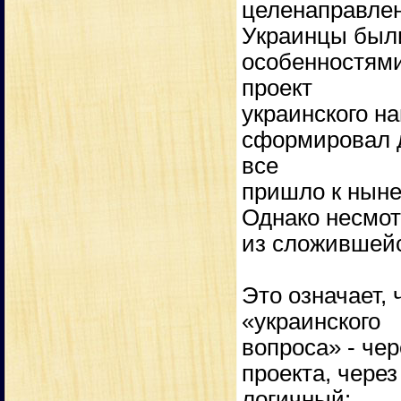
целенаправлен
Украинцы были
особенностями
проект
украинского н
сформировал д
все
пришло к ныне
Однако несмот
из сложившейс
Это означает,
«украинского
вопроса» - че
проекта, чере
логичный: