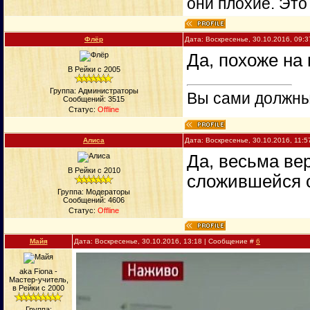
они плохие. Это
Флёр
Дата: Воскресенье, 30.10.2016, 09:
Да, похоже на 
В Рейки с 2005
Группа: Администраторы
Вы сами должны 
Сообщений:
3515
Статус:
Offline
Алиса
Дата: Воскресенье, 30.10.2016, 11:
Да, весьма ве
В Рейки с 2010
сложившейся 
Группа: Модераторы
Сообщений:
4606
Статус:
Offline
Майя
Дата: Воскресенье, 30.10.2016, 13:18 | Сообщение #
6
aka Fiona -
Мастер-учитель,
в Рейки с 2000
Группа: