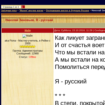
1
Страница
1
из
1
Звёздная река
»
"Магия" против магии
»
Отстраиваем вектор в будущее России
»
Николай Зин
Николай Зиновьев. Я - русский
Майя
Дата: Суббота, 15.10.2016, 11:29 | Сообще
Как ликует загра
aka Fiona - Мастер-учитель, в Рейки с
И от счастья воет
2000
Что мы встали на
Группа: Администраторы
Сообщений:
12980
Статус:
Offline
А мы встали на к
Помолиться пер
Я - русский
* * *
В степи, покрыт