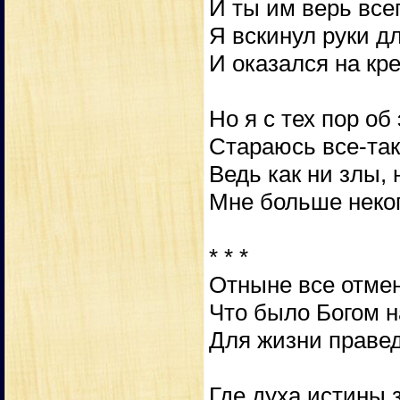
И ты им верь всег
Я вскинул руки д
И оказался на кре
Но я с тех пор об
Стараюсь все-так
Ведь как ни злы,
Мне больше неко
* * *
Отныне все отме
Что было Богом 
Для жизни правед
Где духа истины 