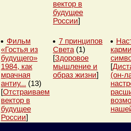
вектор в
будущее
России
]
Фильм
7 принципов
Нас
«Гостья из
Света
(1)
карми
будущего»
[
Здоровое
симв
1984, как
мышление и
[
Дист
мрачная
образ жизни
]
(он-л
антиу...
(13)
настр
[
Отстраиваем
расш
вектор в
возм
будущее
нашей
России
]