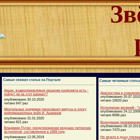
Зв
Самые свежие статьи на Портале
Самые читаемые стать
Арцах: взамоприемлемое решение конфликта есть -
Диагностика и очищение
пойдут ли на этот вариант?
опубликовано 20.07.201
опубликовано 30.10.2020
читано 10620 раз
читано 647 раз
Исполнение желаний - "п
Ментальные эпидемии «мозговые» вирусы в эпоху
опубликовано 24.12.200
информационных войн И. Ашманов
читано 8086 раз
опубликовано 31.01.2020
читано 821 раз
Волнующие переживания
опубликовано 08.10.201
Владимир Путин: предупреждение ведущих питерских
читано 7470 раз
астрологов, составленное в 1999 году
опубликовано 12.05.2019
Не лезьте в душу грязн