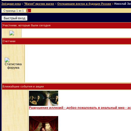
Звёздная река
»
"Магия" против магии
»
Отстраиваем вектор в будущее России
»
Николай Зин
1
Страница
1
из
1
Участники, которые были сегодня
Счетчики
Ближайшие события и акции
Разрушение иллюзий - добро пожаловать в реальный мир - а