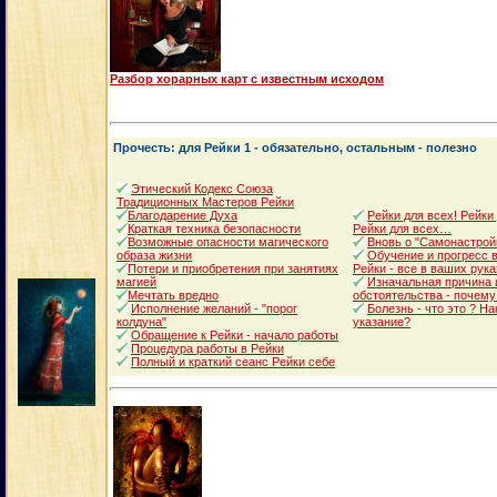
Разбор хорарных карт с известным исходом
Прочесть: для Рейки 1 - обязательно, остальным - полезно
Этический Кодекс Союза
Традиционных Мастеров Рейки
Благодарение Духа
Рейки для всех! Рейки
Краткая техника безопасности
Рейки для всех…
Возможные опасности магического
Вновь о "Самонастрой
образа жизни
Обучение и прогресс в
Потери и приобретения при занятиях
Рейки - все в ваших рука
магией
Изначальная причина 
Мечтать вредно
обстоятельства - почему
Исполнение желаний - "порог
Болезнь - что это ? Н
колдуна"
указание?
Обращение к Рейки - начало работы
Процедура работы в Рейки
Полный и краткий сеанс Рейки себе