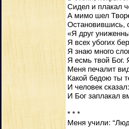
Сидел и плакал ч
А мимо шел Твор
Остановившись, о
«Я друг униженны
Я всех убогих бер
Я знаю много сло
Я есмь твой Бог. 
Меня печалит вид
Какой бедою ты 
И человек сказал
И Бог заплакал в
* * *
Меня учили: “Люд