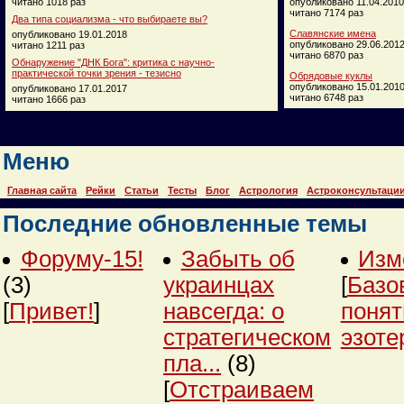
читано 1018 раз
опубликовано 11.04.2010
читано 7174 раз
Два типа социализма - что выбираете вы?
Славянские имена
опубликовано 19.01.2018
опубликовано 29.06.201
читано 1211 раз
читано 6870 раз
Обнаружение "ДНК Бога": критика с научно-
практической точки зрения - тезисно
Обрядовые куклы
опубликовано 15.01.201
опубликовано 17.01.2017
читано 6748 раз
читано 1666 раз
Меню
Главная сайта
Рейки
Статьи
Тесты
Блог
Астрология
Астроконсультаци
Последние обновленные темы
Форуму-15!
Забыть об
Изм
(3)
украинцах
[
Базо
[
Привет!
]
навсегда: о
понят
стратегическом
эзоте
пла...
(8)
[
Отстраиваем