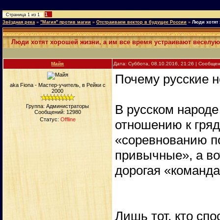
1
Страница
1
из
1
Звёздная река
»
"Магия" против магии
»
Отстраиваем вектор в будущее России
»
Люди хотят 
Люди хотят хорошей жизни, а им все время устраивают веселую
Майя
Дата: Суббота, 08.10.2016, 21:26 | Сообще
Почему русские н
aka Fiona - Мастер-учитель, в Рейки с
2000
В русском народе
Группа: Администраторы
Сообщений:
12980
Статус:
Offline
отношению к гря
«соревнованию п
привычные», а во
дорогая «команда
Лишь тот, кто сп