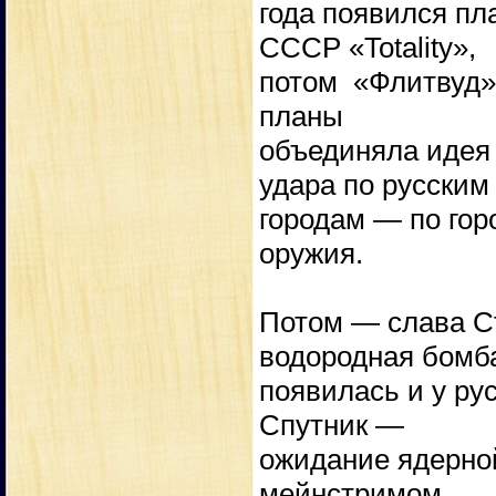
года появился пл
СССР «Totality»,
потом «Флитвуд»,
планы
объединяла идея 
удара по русским
городам — по гор
оружия.
Потом — слава Ст
водородная бомб
появилась и у рус
Спутник —
ожидание ядерно
мейнстримом.