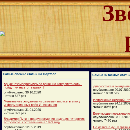
Зв
Самые свежие статьи на Портале
Самые читаемые стать
Арцах: взамоприемлемое решение конфликта есть -
Диагностика и очищение
пойдут ли на этот вариант?
опубликовано 20.07.201
опубликовано 30.10.2020
читано 10620 раз
читано 647 раз
Исполнение желаний - "п
Ментальные эпидемии «мозговые» вирусы в эпоху
опубликовано 24.12.200
информационных войн И. Ашманов
читано 8086 раз
опубликовано 31.01.2020
читано 821 раз
Волнующие переживания
опубликовано 08.10.201
Владимир Путин: предупреждение ведущих питерских
читано 7470 раз
астрологов, составленное в 1999 году
опубликовано 12.05.2019
Не лезьте в душу грязн