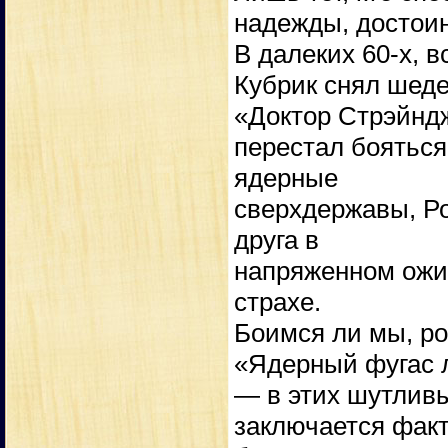
надежды, достоин
В далеких 60-х, в
Кубрик снял шед
«Доктор Стрэйндж
перестал бояться
ядерные
сверхдержавы, Ро
друга в
напряженном ожид
страхе.
Боимся ли мы, ро
«Ядерный фугас л
— в этих шутливы
заключается факт