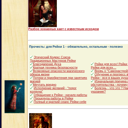
Разбор хорарных карт с известным исходом
Прочесть: для Рейки 1 - обязательно, остальным - полезно
Этический Кодекс Союза
Традиционных Мастеров Рейки
Благодарение Духа
Рейки для всех! Рейки
Краткая техника безопасности
Рейки для всех…
Возможные опасности магического
Вновь о "Самонастрой
образа жизни
Обучение и прогресс в
Потери и приобретения при занятиях
Рейки - все в ваших рука
магией
Изначальная причина 
Мечтать вредно
обстоятельства - почему
Исполнение желаний - "порог
Болезнь - что это ? Н
колдуна"
указание?
Обращение к Рейки - начало работы
Процедура работы в Рейки
Полный и краткий сеанс Рейки себе