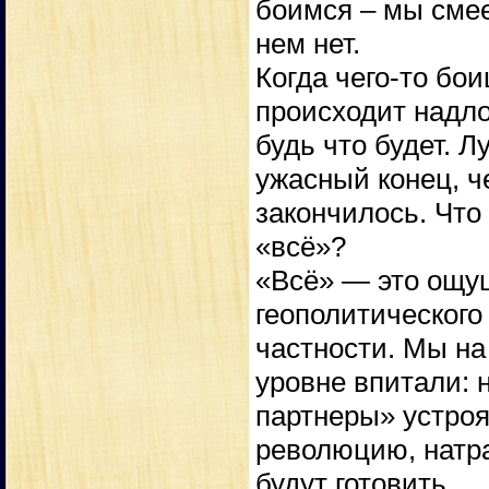
боимся – мы смее
нем нет.
Когда чего-то бои
происходит надло
будь что будет. 
ужасный конец, ч
закончилось. Что
«всё»?
«Всё» — это ощу
геополитического
частности. Мы на
уровне впитали: 
партнеры» устроя
революцию, натра
будут готовить