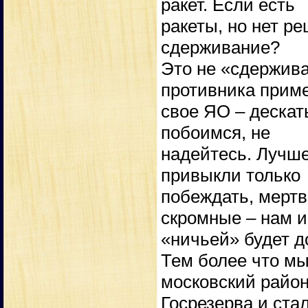
ракет. Если есть
ракеты, но нет р
сдерживание?
Это не «сдержива
противника прим
свое ЯО – дескат
побоимся, не
надейтесь. Лучше
привыкли только
побеждать, мертв
скромные – нам и
«ничьей» будет д
Тем более что м
московский райо
Госрезерва и ста