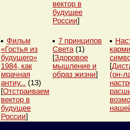
вектор в
будущее
России
]
Фильм
7 принципов
Нас
«Гостья из
Света
(1)
карми
будущего»
[
Здоровое
симв
1984, как
мышление и
[
Дист
мрачная
образ жизни
]
(он-л
антиу...
(13)
настр
[
Отстраиваем
расш
вектор в
возм
будущее
нашей
России
]