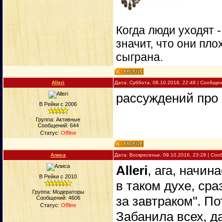
Когда люди уходят 
значит, что они пло
сыграна.
Alleri
Дата: Суббота, 08.10.2016, 22:48 | Сообще
рассуждений про
В Рейки с 2006
Группа: Активные
Сообщений:
644
Статус:
Offline
Алиса
Дата: Воскресенье, 09.10.2016, 23:29 | Со
Alleri
, ага, начин
В Рейки с 2010
в таком духе, сра
Группа: Модераторы
за завтраком". По
Сообщений:
4606
Статус:
Offline
Забанила всех, д