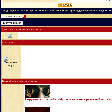
Звёздная река
»
"Магия" против магии
»
Отстраиваем вектор в будущее России
»
Люди хотят 
1
Страница
1
из
1
Участники, которые были сегодня
Счетчики
Ближайшие события и акции
Разрушение иллюзий - добро пожаловать в реальный мир - а