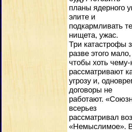
планы ядерного 
элите и
подкармливать те
нищета, ужас.
Три катастрофы з
разве этого мало,
чтобы хоть чему-
рассматривают к
угрозу и, одновр
договоры не
работают. «Союзн
всерьез
рассматривал во
«Немыслимое». В