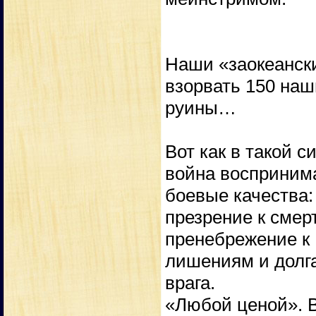
Наши «заокеанск
взорвать 150 наш
руины…
Вот как в такой 
война воспринима
боевые качества:
презрение к смерт
пренебрежение к
лишениям и долга
врага.
«Любой ценой». В