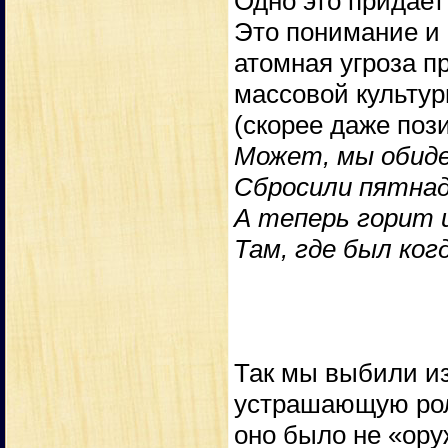
Одно это придает
Это понимание и 
атомная угроза п
массовой культур
(скорее даже пози
Может, мы обиде
Сбросили пятна
А теперь горит 
Там, где был ко
Так мы выбили из
устрашающую рол
оно было не «ору