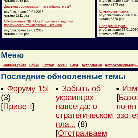
читано 1018 раз
опубликовано 11.04.2010
читано 7173 раз
Два типа социализма - что выбираете вы?
Славянские имена
опубликовано 19.01.2018
опубликовано 29.06.201
читано 1211 раз
читано 6870 раз
Обнаружение "ДНК Бога": критика с научно-
практической точки зрения - тезисно
Обрядовые куклы
опубликовано 15.01.201
опубликовано 17.01.2017
читано 6748 раз
читано 1666 раз
Меню
Главная сайта
Рейки
Статьи
Тесты
Блог
Астрология
Астроконсультаци
Последние обновленные темы
Форуму-15!
Забыть об
Изм
(3)
украинцах
[
Базо
[
Привет!
]
навсегда: о
понят
стратегическом
эзоте
пла...
(8)
[
Отстраиваем