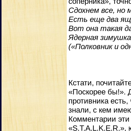
соперника», точн
Сдохнем все, но 
Есть еще два ящ
Вот она такая да
Ядерная зимушка
(«Полковник и о
Кстати, почитайт
«Поскорее бы!». 
противника есть,
знали, с кем име
Комментарии эти
«S.T.A.L.K.E.R.»