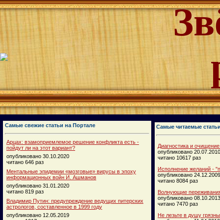
Зв
Самые свежие статьи на Портале
Самые читаемые стать
Арцах: взамоприемлемое решение конфликта есть -
Диагностика и очищение
пойдут ли на этот вариант?
опубликовано 20.07.201
опубликовано 30.10.2020
читано 10617 раз
читано 646 раз
Исполнение желаний - "п
Ментальные эпидемии «мозговые» вирусы в эпоху
опубликовано 24.12.200
информационных войн И. Ашманов
читано 8084 раз
опубликовано 31.01.2020
читано 819 раз
Волнующие переживания
опубликовано 08.10.201
Владимир Путин: предупреждение ведущих питерских
читано 7470 раз
астрологов, составленное в 1999 году
опубликовано 12.05.2019
Не лезьте в душу грязн