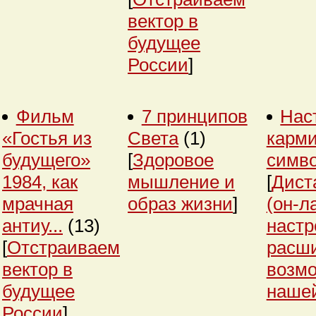
вектор в
будущее
России
]
Фильм
7 принципов
Нас
«Гостья из
Света
(1)
карми
будущего»
[
Здоровое
симв
1984, как
мышление и
[
Дист
мрачная
образ жизни
]
(он-л
антиу...
(13)
настр
[
Отстраиваем
расш
вектор в
возм
будущее
нашей
России
]