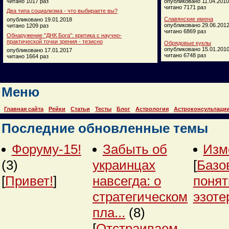
читано 1017 раз
опубликовано 11.04.2010
читано 7171 раз
Два типа социализма - что выбираете вы?
Славянские имена
опубликовано 19.01.2018
опубликовано 29.06.201
читано 1209 раз
читано 6869 раз
Обнаружение "ДНК Бога": критика с научно-
практической точки зрения - тезисно
Обрядовые куклы
опубликовано 15.01.201
опубликовано 17.01.2017
читано 6748 раз
читано 1664 раз
Меню
Главная сайта
Рейки
Статьи
Тесты
Блог
Астрология
Астроконсультаци
Последние обновленные темы
Форуму-15!
Забыть об
Изм
(3)
украинцах
[
Базо
[
Привет!
]
навсегда: о
понят
стратегическом
эзоте
пла...
(8)
[
Отстраиваем