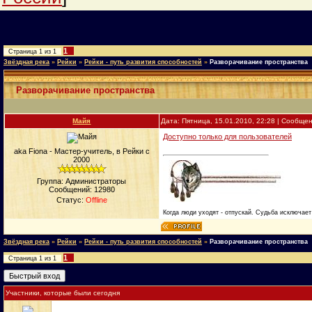
1
Страница
1
из
1
Звёздная река
»
Рейки
»
Рейки - путь развития способностей
»
Разворачивание пространства
Разворачивание пространства
Майя
Дата: Пятница, 15.01.2010, 22:28 | Сообще
Доступно только для пользователей
aka Fiona - Мастер-учитель, в Рейки с
2000
Группа: Администраторы
Сообщений:
12980
Статус:
Offline
Когда люди уходят - отпускай. Судьба исключает 
Звёздная река
»
Рейки
»
Рейки - путь развития способностей
»
Разворачивание пространства
1
Страница
1
из
1
Участники, которые были сегодня