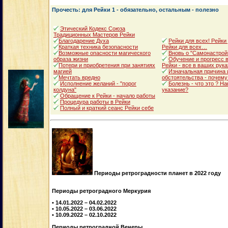
Прочесть: для Рейки 1 - обязательно, остальным - полезно
Этический Кодекс Союза
Традиционных Мастеров Рейки
Благодарение Духа
Рейки для всех! Рейки
Краткая техника безопасности
Рейки для всех…
Возможные опасности магического
Вновь о "Самонастрой
образа жизни
Обучение и прогресс в
Потери и приобретения при занятиях
Рейки - все в ваших рука
магией
Изначальная причина 
Мечтать вредно
обстоятельства - почему
Исполнение желаний - "порог
Болезнь - что это ? Н
колдуна"
указание?
Обращение к Рейки - начало работы
Процедура работы в Рейки
Полный и краткий сеанс Рейки себе
Периоды ретроградности планет в 2022 году
Периоды ретроградного Меркурия
• 14.01.2022 – 04.02.2022
• 10.05.2022 – 03.06.2022
• 10.09.2022 – 02.10.2022
Периоды ретроградной Венеры