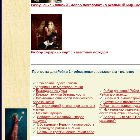
Разрушение иллюзий - добро пожаловать в реальный мир - а
Разбор хорарных карт с известным исходом
Прочесть: для Рейки 1 - обязательно, остальным - полезно
Этический Кодекс Союза
Традиционных Мастеров Рейки
Благодарение Духа
Рейки для всех! Рейки
Краткая техника безопасности
Рейки для всех…
Возможные опасности магического
Вновь о "Самонастрой
образа жизни
Обучение и прогресс в
Потери и приобретения при занятиях
Рейки - все в ваших рука
магией
Изначальная причина 
Мечтать вредно
обстоятельства - почему
Исполнение желаний - "порог
Болезнь - что это ? Н
колдуна"
указание?
Обращение к Рейки - начало работы
Процедура работы в Рейки
Полный и краткий сеанс Рейки себе