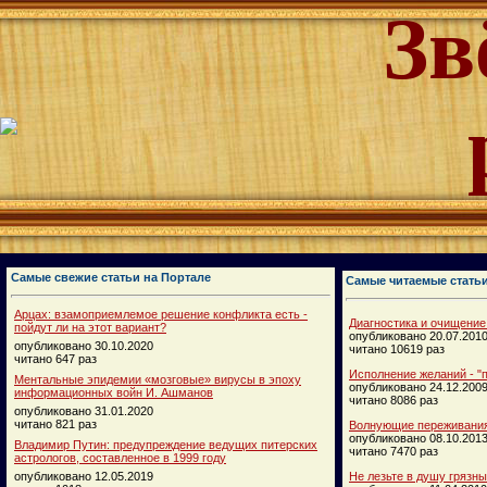
Зв
Самые свежие статьи на Портале
Самые читаемые стать
Арцах: взамоприемлемое решение конфликта есть -
Диагностика и очищение
пойдут ли на этот вариант?
опубликовано 20.07.201
опубликовано 30.10.2020
читано 10619 раз
читано 647 раз
Исполнение желаний - "п
Ментальные эпидемии «мозговые» вирусы в эпоху
опубликовано 24.12.200
информационных войн И. Ашманов
читано 8086 раз
опубликовано 31.01.2020
читано 821 раз
Волнующие переживания
опубликовано 08.10.201
Владимир Путин: предупреждение ведущих питерских
читано 7470 раз
астрологов, составленное в 1999 году
опубликовано 12.05.2019
Не лезьте в душу грязн