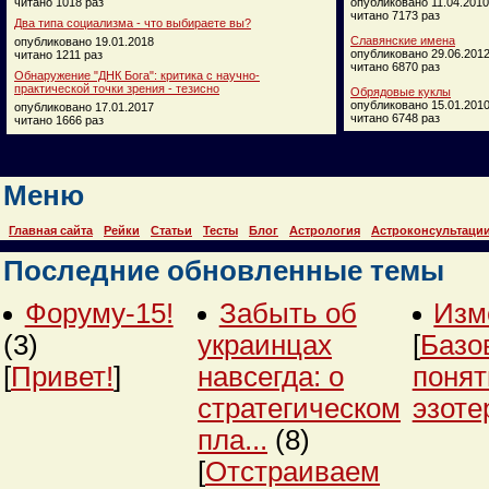
читано 1018 раз
опубликовано 11.04.2010
читано 7173 раз
Два типа социализма - что выбираете вы?
Славянские имена
опубликовано 19.01.2018
опубликовано 29.06.201
читано 1211 раз
читано 6870 раз
Обнаружение "ДНК Бога": критика с научно-
практической точки зрения - тезисно
Обрядовые куклы
опубликовано 15.01.201
опубликовано 17.01.2017
читано 6748 раз
читано 1666 раз
Меню
Главная сайта
Рейки
Статьи
Тесты
Блог
Астрология
Астроконсультаци
Последние обновленные темы
Форуму-15!
Забыть об
Изм
(3)
украинцах
[
Базо
[
Привет!
]
навсегда: о
понят
стратегическом
эзоте
пла...
(8)
[
Отстраиваем