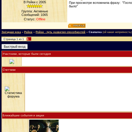
В Рейки с 2005
При просмотре вспомнила фразу: "Господи
было"
Группа: Активные
Сообщений:
1065
Статус:
Offline
Звёздная река
»
Рейки
»
Рейки - путь развития способностей
»
Свапалка
(ой какая неприяность)
1
Страница
1
из
1
Участники, которые были сегодня
Счетчики
Ближайшие события и акции