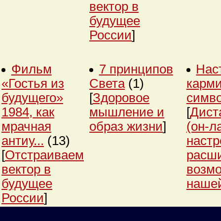
вектор в
будущее
России
]
Фильм
7 принципов
Нас
«Гостья из
Света
(1)
карми
будущего»
[
Здоровое
симв
1984, как
мышление и
[
Дист
мрачная
образ жизни
]
(он-л
антиу...
(13)
настр
[
Отстраиваем
расш
вектор в
возм
будущее
нашей
России
]