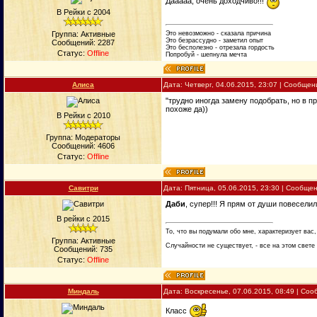
Дааааа, очень доходчиво!!!
В Рейки с 2004
Это невозможно - сказала причина
Группа: Активные
Это безрассудно - заметил опыт
Сообщений:
2287
Это бесполезно - отрезала гордость
Статус:
Offline
Попробуй - шепнула мечта
Алиса
Дата: Четверг, 04.06.2015, 23:07 | Сообще
"трудно иногда замену подобрать, но в п
похоже да))
В Рейки с 2010
Группа: Модераторы
Сообщений:
4606
Статус:
Offline
Савитри
Дата: Пятница, 05.06.2015, 23:30 | Сообще
Даби
, супер!!! Я прям от души повеселила
В рейки с 2015
То, что вы подумали обо мне, характеризует вас,
Группа: Активные
Случайности не существует, - все на этом свете
Сообщений:
735
Статус:
Offline
Миндаль
Дата: Воскресенье, 07.06.2015, 08:49 | Со
Класс