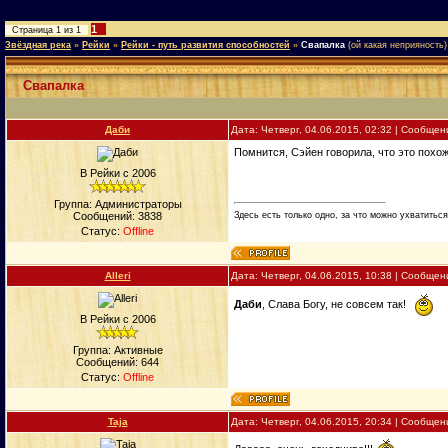
1
Страница
1
из
1
Звёздная река
»
Рейки
»
Рейки - путь развития способностей
»
Свапалка
(ой какая неприяность)
Свапалка
Даби
Дата: Четверг, 04.06.2015, 02:32 | Сообще
Помнится, Сэйен говорила, что это похож
В Рейки с 2006
Группа: Администраторы
Здесь есть только одно, за что можно ухватиться.
Сообщений:
3838
Статус:
Offline
Alleri
Дата: Четверг, 04.06.2015, 10:38 | Сообще
Даби
, Слава Богу, не совсем так!
В Рейки с 2006
Группа: Активные
Сообщений:
644
Статус:
Offline
Taja
Дата: Четверг, 04.06.2015, 20:34 | Сообще