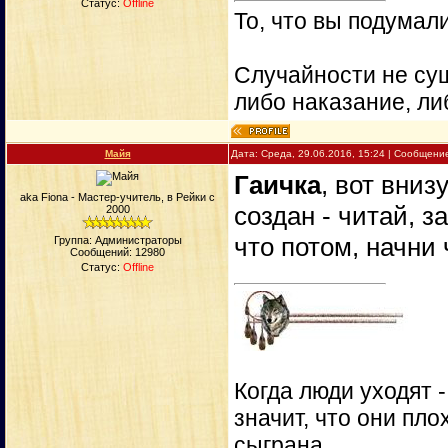
Статус:
Offline
То, что вы подумали
Случайности не сущ
либо наказание, ли
Майя
Дата: Среда, 29.06.2016, 15:24 | Сообщени
Гаичка
, вот вниз
aka Fiona - Мастер-учитель, в Рейки с
создан - читай, з
2000
что потом, начни 
Группа: Администраторы
Сообщений:
12980
Статус:
Offline
Когда люди уходят 
значит, что они пло
сыграна.