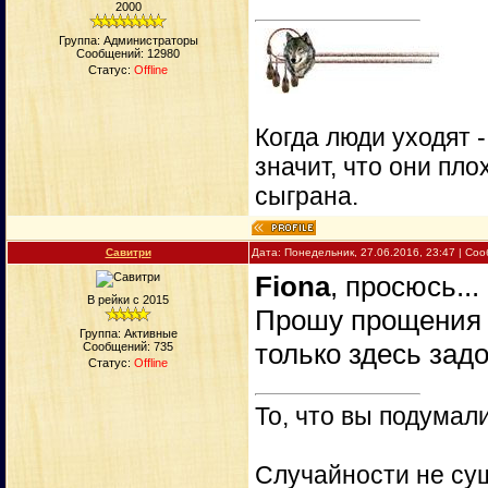
2000
Группа: Администраторы
Сообщений:
12980
Статус:
Offline
Когда люди уходят 
значит, что они пло
сыграна.
Савитри
Дата: Понедельник, 27.06.2016, 23:47 | С
Fiona
, просюсь...
В рейки с 2015
Прошу прощения з
Группа: Активные
только здесь задо
Сообщений:
735
Статус:
Offline
То, что вы подумали
Случайности не сущ