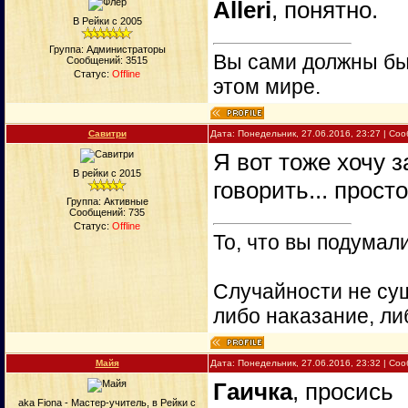
Alleri
, понятно.
В Рейки с 2005
Группа: Администраторы
Вы сами должны быт
Сообщений:
3515
Статус:
Offline
этом мире.
Савитри
Дата: Понедельник, 27.06.2016, 23:27 | С
Я вот тоже хочу з
В рейки с 2015
говорить... просто
Группа: Активные
Сообщений:
735
Статус:
Offline
То, что вы подумали
Случайности не сущ
либо наказание, ли
Майя
Дата: Понедельник, 27.06.2016, 23:32 | С
Гаичка
, просись
aka Fiona - Мастер-учитель, в Рейки с