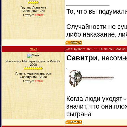
Группа: Активные
То, что вы подумали
Сообщений:
735
Статус:
Offline
Случайности не сущ
либо наказание, ли
Майя
Дата: Суббота, 02.07.2016, 09:55 | Сообще
Савитри
, несомн
aka Fiona - Мастер-учитель, в Рейки с
2000
Группа: Администраторы
Сообщений:
12980
Статус:
Offline
Когда люди уходят 
значит, что они пло
сыграна.