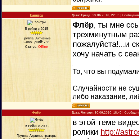
Савитри
Дата: Среда, 29.06.2016, 22:05 | Сообщени
Флёр
, ты мне сс
В рейки с 2015
трехминутным раз
Группа: Активные
пожалуйста!...и с
Сообщений:
735
Статус:
Offline
хочу начать с сеа
То, что вы подумали
Случайности не сущ
либо наказание, ли
Флёр
Дата: Четверг, 30.06.2016, 18:45 | Сообще
в этой теме видео
В Рейки с 2005
ролики
http://ast
Группа: Администраторы