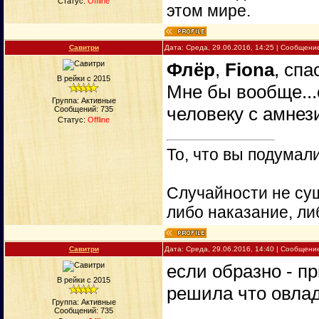
Статус:
Offline
этом мире.
Савитри
Дата: Среда, 29.06.2016, 14:25 | Сообщени
Флёр
,
Fiona
, спа
В рейки с 2015
Мне бы вообще...
Группа: Активные
человеку с амнези
Сообщений:
735
Статус:
Offline
То, что вы подумали
Случайности не сущ
либо наказание, ли
Савитри
Дата: Среда, 29.06.2016, 14:40 | Сообщени
если образно - пр
В рейки с 2015
решила что овлад
Группа: Активные
Сообщений:
735