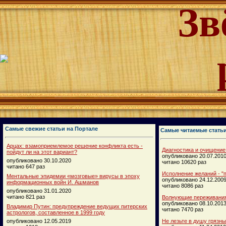
Зв
Самые свежие статьи на Портале
Самые читаемые стать
Арцах: взамоприемлемое решение конфликта есть -
Диагностика и очищение
пойдут ли на этот вариант?
опубликовано 20.07.201
опубликовано 30.10.2020
читано 10620 раз
читано 647 раз
Исполнение желаний - "п
Ментальные эпидемии «мозговые» вирусы в эпоху
опубликовано 24.12.200
информационных войн И. Ашманов
читано 8086 раз
опубликовано 31.01.2020
читано 821 раз
Волнующие переживания
опубликовано 08.10.201
Владимир Путин: предупреждение ведущих питерских
читано 7470 раз
астрологов, составленное в 1999 году
опубликовано 12.05.2019
Не лезьте в душу грязн