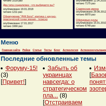
читано 1018 раз
опубликовано 11.04.2010
читано 7175 раз
Два типа социализма - что выбираете вы?
Славянские имена
опубликовано 19.01.2018
опубликовано 29.06.201
читано 1211 раз
читано 6870 раз
Обнаружение "ДНК Бога": критика с научно-
практической точки зрения - тезисно
Обрядовые куклы
опубликовано 15.01.201
опубликовано 17.01.2017
читано 6748 раз
читано 1666 раз
Меню
Главная сайта
Рейки
Статьи
Тесты
Блог
Астрология
Астроконсультаци
Последние обновленные темы
Форуму-15!
Забыть об
Изм
(3)
украинцах
[
Базо
[
Привет!
]
навсегда: о
понят
стратегическом
эзоте
пла...
(8)
[
Отстраиваем