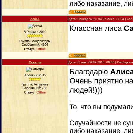
либо наказание, ли
Алиса
Дата: Понедельник, 04.07.2016, 18:04 | С
Классная лиса
С
В Рейки с 2010
Группа: Модераторы
Сообщений:
4606
Статус:
Offline
Савитри
Дата: Среда, 06.07.2016, 00:00 | Сообщени
Благодарю
Алис
В рейки с 2015
Очень приятно н
Группа: Активные
людей!)))
Сообщений:
735
Статус:
Offline
То, что вы подумали
Случайности не сущ
либо наказание, ли