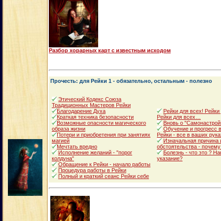
Разбор хорарных карт с известным исходом
Прочесть: для Рейки 1 - обязательно, остальным - полезно
Этический Кодекс Союза
Традиционных Мастеров Рейки
Благодарение Духа
Рейки для всех! Рейки
Краткая техника безопасности
Рейки для всех…
Возможные опасности магического
Вновь о "Самонастрой
образа жизни
Обучение и прогресс в
Потери и приобретения при занятиях
Рейки - все в ваших рука
магией
Изначальная причина 
Мечтать вредно
обстоятельства - почему
Исполнение желаний - "порог
Болезнь - что это ? Н
колдуна"
указание?
Обращение к Рейки - начало работы
Процедура работы в Рейки
Полный и краткий сеанс Рейки себе