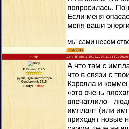
попросилась. Пон
Если меня опасае
меня ваши энерги
мы сами несем отве
Флёр
Дата: Вторник, 10.06.2014, 11:23 | Сообще
А что там с импл
В Рейки с 2005
что в связи с тв
Группа: Администраторы
Кэролла и коммен
Сообщений:
3515
Статус:
Offline
«это очень плоха
впечатлило - лю
имплант (или импл
приходят новые 
самом деле анге