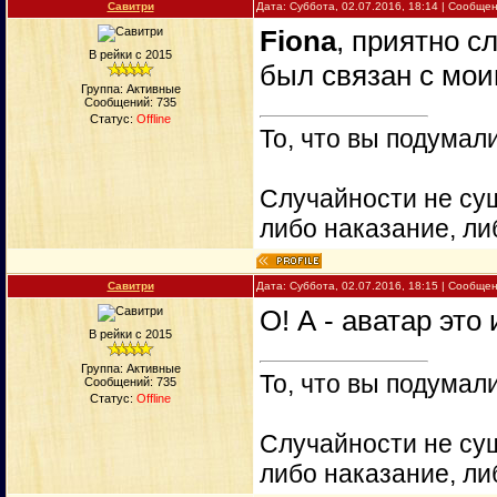
Савитри
Дата: Суббота, 02.07.2016, 18:14 | Сообще
Fiona
, приятно с
В рейки с 2015
был связан с мои
Группа: Активные
Сообщений:
735
Статус:
Offline
То, что вы подумали
Случайности не сущ
либо наказание, ли
Савитри
Дата: Суббота, 02.07.2016, 18:15 | Сообще
О! А - аватар это
В рейки с 2015
Группа: Активные
То, что вы подумали
Сообщений:
735
Статус:
Offline
Случайности не сущ
либо наказание, ли