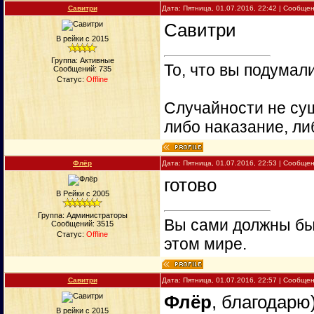
Савитри
Дата: Пятница, 01.07.2016, 22:42 | Сообще
Савитри
В рейки с 2015
Группа: Активные
То, что вы подумали
Сообщений:
735
Статус:
Offline
Случайности не сущ
либо наказание, ли
Флёр
Дата: Пятница, 01.07.2016, 22:53 | Сообще
готово
В Рейки с 2005
Группа: Администраторы
Вы сами должны быт
Сообщений:
3515
Статус:
Offline
этом мире.
Савитри
Дата: Пятница, 01.07.2016, 22:57 | Сообще
Флёр
, благодарю)
В рейки с 2015