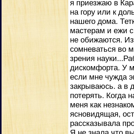
я приезжаю в Кар
на гору или к до
нашего дома. Тет
мастерам и ежи с
не обижаются. Из
сомневаться во м
зрения науки...Ра
дискомфорта. У м
если мне чужда эн
закрываюсь. а в 
потерять. Когда 
меня как незнак
ясновидящая, ост
рассказывала про
Я не знала что вы