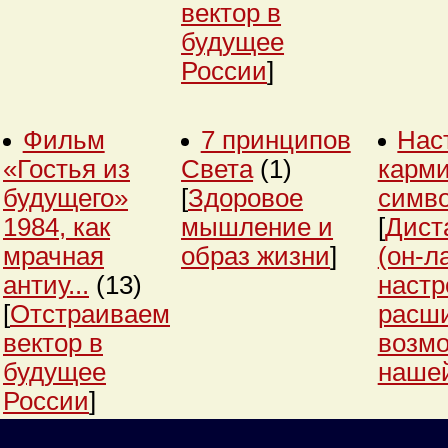
вектор в
будущее
России
]
Фильм
7 принципов
Нас
«Гостья из
Света
(1)
карми
будущего»
[
Здоровое
симв
1984, как
мышление и
[
Дист
мрачная
образ жизни
]
(он-л
антиу...
(13)
настр
[
Отстраиваем
расш
вектор в
возм
будущее
нашей
России
]