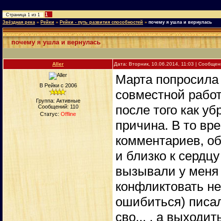
1
Страница
1
из
1
Звёздная река
»
Рейки
»
Рейки - путь развития способностей
»
почему я ушла и вернулась
почему я ушла и вернулась
Aller
Дата: Вторник, 10.06.2014, 11:03 | Сообще
Марта попросила 
В Рейки с 2006
совместной работ
Группа: Активные
после того как уб
Сообщений:
110
Статус:
Offline
причина. В то в
комментариев, об
и близко к сердц
вызывали у меня 
конфликтовать не
ошибиться) писал
сво... , а выходи