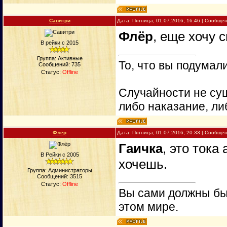
Савитри
Дата: Пятница, 01.07.2016, 16:46 | Сообще
Флёр
, еще хочу 
В рейки с 2015
Группа: Активные
То, что вы подумали
Сообщений:
735
Статус:
Offline
Случайности не сущ
либо наказание, ли
Флёр
Дата: Пятница, 01.07.2016, 20:33 | Сообще
Гаичка
, это тока
В Рейки с 2005
хочешь.
Группа: Администраторы
Сообщений:
3515
Статус:
Offline
Вы сами должны быт
этом мире.