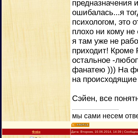
предназначения и
ошибалась...я то
психологом, это о
плохо ни кому не 
я там уже не рабо
приходит! Кроме 
остальное -любоп
фанатею ))) На ф
на происходящие 
Сэйен, все понятн
мы сами несем отве
Флёр
Дата: Вторник, 10.06.2014, 14:39 | Сообще