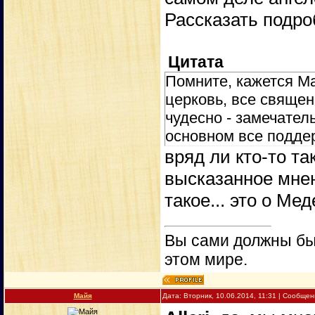
Рассказать подро
Цитата
Помните, кажется Ма
церковь, все священ
чудесно - замечател
основном все подд
вряд ли кто-то та
высказанное мнен
такое... это о Мед
Вы сами должны быт
этом мире.
Майя
Дата: Вторник, 10.06.2014, 11:31 | Сообще