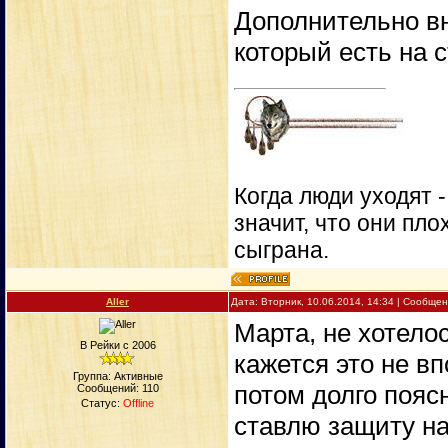
Дополнительно в
который есть на 
Когда люди уходят 
значит, что они пло
сыграна.
Aller
Дата: Вторник, 10.06.2014, 14:34 | Сообще
Марта, не хотело
В Рейки с 2006
кажется это не в
Группа: Активные
потом долго поясн
Сообщений:
110
Статус:
Offline
ставлю защиту н