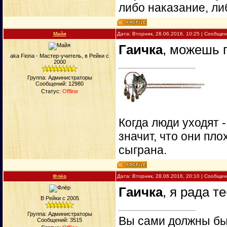
либо наказание, ли
Майя
Дата: Вторник, 28.06.2016, 10:25 | Сообще
Гаичка
, можешь п
aka Fiona - Мастер-учитель, в Рейки с
2000
Группа: Администраторы
Сообщений:
12980
Статус:
Offline
Когда люди уходят 
значит, что они пло
сыграна.
Флёр
Дата: Вторник, 28.06.2016, 20:10 | Сообще
Гаичка
, я рада т
В Рейки с 2005
Группа: Администраторы
Вы сами должны быт
Сообщений:
3515