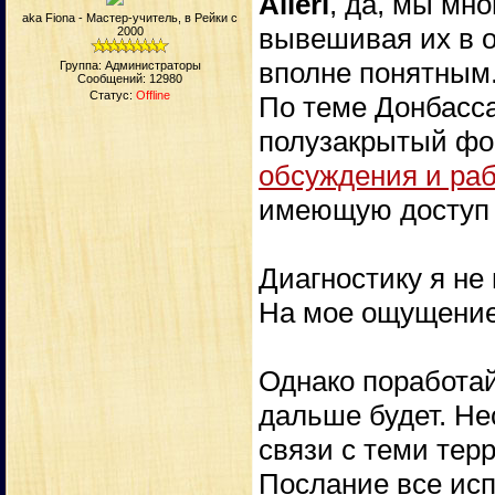
Alleri
, да, мы мн
aka Fiona - Мастер-учитель, в Рейки с
вывешивая их в 
2000
вполне понятным
Группа: Администраторы
Сообщений:
12980
Статус:
Offline
По теме Донбасса
полузакрытый фо
обсуждения и ра
имеющую доступ 
Диагностику я не
На мое ощущение 
Однако поработай
дальше будет. Не
связи с теми тер
Послание все исп