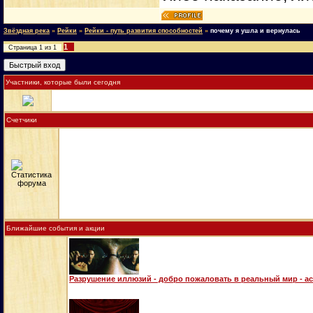
Звёздная река
»
Рейки
»
Рейки - путь развития способностей
»
почему я ушла и вернулась
1
Страница
1
из
1
Участники, которые были сегодня
Счетчики
Ближайшие события и акции
Разрушение иллюзий - добро пожаловать в реальный мир - а