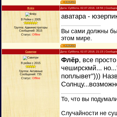
Флёр
Дата: Суббота, 02.07.2016, 18:56 | Сообще
аватара - юзерпик
В Рейки с 2005
Группа: Администраторы
Вы сами должны быт
Сообщений:
3515
Статус:
Offline
этом мире.
Савитри
Дата: Суббота, 02.07.2016, 21:15 | Сообще
Флёр
, все просто
В рейки с 2015
чеширскмй... но...
Группа: Активные
поплывет"))) Наз
Сообщений:
735
Статус:
Offline
Солнцу...возможно
То, что вы подумали
Случайности не сущ