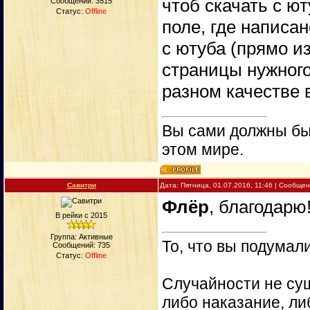
чтоб скачать с ю
Сообщений:
3515
Статус:
Offline
поле, где написан
с ютуба (прямо и
страницы нужного
разном качестве 
Вы сами должны быт
этом мире.
Савитри
Дата: Пятница, 01.07.2016, 11:46 | Сообще
Флёр
, благодарю!
В рейки с 2015
Группа: Активные
То, что вы подумали
Сообщений:
735
Статус:
Offline
Случайности не сущ
либо наказание, ли