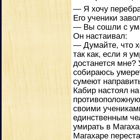
— Я хочу перебра
Его ученики заво
— Вы сошли с ум
Он настаивал:
— Думайте, что хо
так как, если я у
достанется мне? 
собираюсь умерет
сумеют направить
Кабир настоял на 
противоположную 
своими учениками
единственным че
умирать в Магаха
Магахаре переста