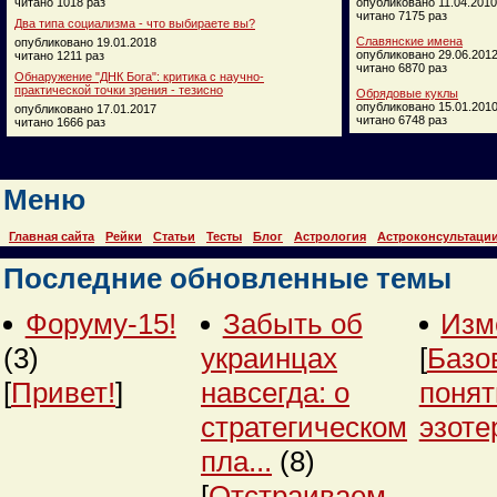
читано 1018 раз
опубликовано 11.04.2010
читано 7175 раз
Два типа социализма - что выбираете вы?
Славянские имена
опубликовано 19.01.2018
опубликовано 29.06.201
читано 1211 раз
читано 6870 раз
Обнаружение "ДНК Бога": критика с научно-
практической точки зрения - тезисно
Обрядовые куклы
опубликовано 15.01.201
опубликовано 17.01.2017
читано 6748 раз
читано 1666 раз
Меню
Главная сайта
Рейки
Статьи
Тесты
Блог
Астрология
Астроконсультаци
Последние обновленные темы
Форуму-15!
Забыть об
Изм
(3)
украинцах
[
Базо
[
Привет!
]
навсегда: о
понят
стратегическом
эзоте
пла...
(8)
[
Отстраиваем