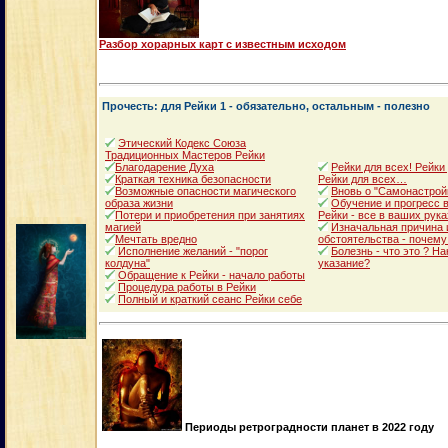
Разбор хорарных карт с известным исходом
Прочесть: для Рейки 1 - обязательно, остальным - полезно
Этический Кодекс Союза
Традиционных Мастеров Рейки
Благодарение Духа
Рейки для всех! Рейки
Краткая техника безопасности
Рейки для всех…
Возможные опасности магического
Вновь о "Самонастрой
образа жизни
Обучение и прогресс в
Потери и приобретения при занятиях
Рейки - все в ваших рука
магией
Изначальная причина 
Мечтать вредно
обстоятельства - почему
Исполнение желаний - "порог
Болезнь - что это ? Н
колдуна"
указание?
Обращение к Рейки - начало работы
Процедура работы в Рейки
Полный и краткий сеанс Рейки себе
Периоды ретроградности планет в 2022 году