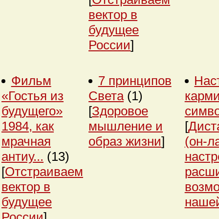
вектор в
будущее
России
]
Фильм
7 принципов
Нас
«Гостья из
Света
(1)
карми
будущего»
[
Здоровое
симв
1984, как
мышление и
[
Дист
мрачная
образ жизни
]
(он-л
антиу...
(13)
настр
[
Отстраиваем
расш
вектор в
возм
будущее
нашей
России
]