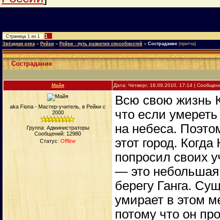
1
Страница
1
из
1
Звёздная река
»
Рейки
»
Рейки - путь развития способностей
»
Сострадание
(притча)
Сострадание
Майя
Дата: Четверг, 16.09.2010, 17:14 | Сообще
Всю свою жизнь К
aka Fiona - Мастер-учитель, в Рейки с
что если умереть
2000
на небеса. Поэто
Группа: Администраторы
Сообщений:
12980
этот город. Когд
Статус:
Offline
попросил своих у
— это небольшая
берегу Ганга. Су
умирает в этом м
потому что он пр