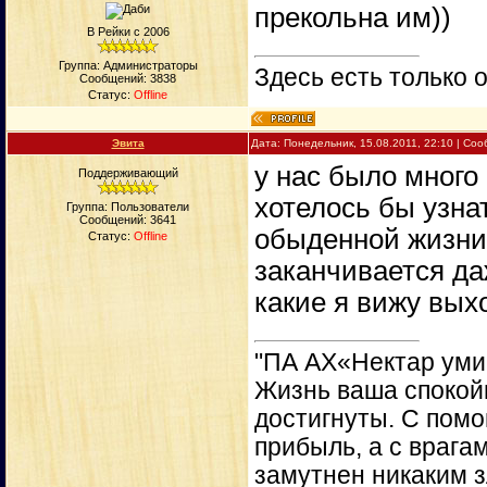
прекольна им))
В Рейки с 2006
Группа: Администраторы
Здесь есть только о
Сообщений:
3838
Статус:
Offline
Эвита
Дата: Понедельник, 15.08.2011, 22:10 | Со
у нас было много
Поддерживающий
хотелось бы узна
Группа: Пользователи
Сообщений:
3641
обыденной жизни?
Статус:
Offline
заканчивается да
какие я вижу вых
"ПА АХ«Нектар уми
Жизнь ваша спокойн
достигнуты. С пом
прибыль, а с врага
замутнен никаким 