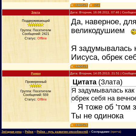
Злата
Дата: Вторник, 16.08.2011, 07:46 | Сообще
Да, наверное, дл
Поддерживающий
великодушием
Группа: Посетители
Сообщений:
2421
Статус:
Offline
Я задумывалась к
Иисуса, обрек себ
Раман
Дата: Вторник, 14.05.2013, 21:51 | Сообще
Цитата
(
Злата
)
Проверенный
Я задумывалась как 
Группа: Посетители
Сообщений:
559
обрек себя на вечное
Статус:
Offline
Я тоже об 'том з
Ты не одинока
Звёздная река
»
Рейки
»
Рейки - путь развития способностей
»
Сострадание
(притча)