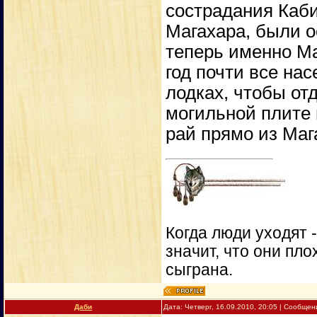
сострадания Каб
Магахара, были о
теперь именно Ма
год почти все на
лодках, чтобы от
могильной плите 
рай прямо из Маг
Когда люди уходят 
значит, что они пло
сыграна.
Даби
Дата: Четверг, 16.09.2010, 20:05 | Сообще