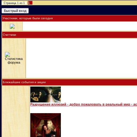
1
Страница
1
из
1
Участники, которые были сегодня
Счетчики
Ближайшие события и акции
Разрушение иллюзий - добро пожаловать в реальный мир - а