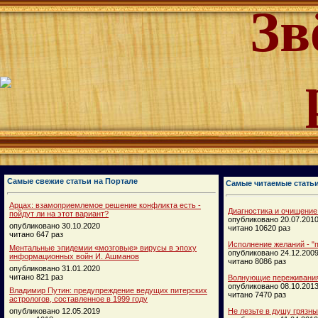
Зв
Самые свежие статьи на Портале
Самые читаемые стать
Арцах: взамоприемлемое решение конфликта есть -
Диагностика и очищение
пойдут ли на этот вариант?
опубликовано 20.07.201
опубликовано 30.10.2020
читано 10620 раз
читано 647 раз
Исполнение желаний - "п
Ментальные эпидемии «мозговые» вирусы в эпоху
опубликовано 24.12.200
информационных войн И. Ашманов
читано 8086 раз
опубликовано 31.01.2020
читано 821 раз
Волнующие переживания
опубликовано 08.10.201
Владимир Путин: предупреждение ведущих питерских
читано 7470 раз
астрологов, составленное в 1999 году
опубликовано 12.05.2019
Не лезьте в душу грязн