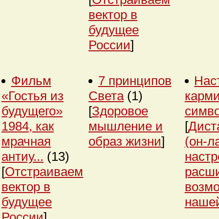
вектор в
будущее
России
]
Фильм
7 принципов
Нас
«Гостья из
Света
(1)
карми
будущего»
[
Здоровое
симв
1984, как
мышление и
[
Дист
мрачная
образ жизни
]
(он-л
антиу...
(13)
настр
[
Отстраиваем
расш
вектор в
возм
будущее
нашей
России
]