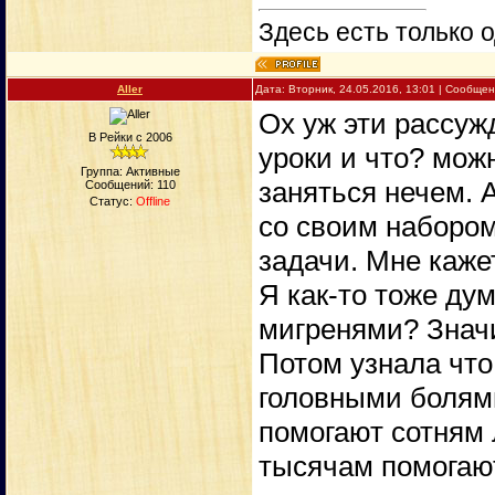
Здесь есть только о
Aller
Дата: Вторник, 24.05.2016, 13:01 | Сообще
Ох уж эти рассуж
В Рейки с 2006
уроки и что? мож
Группа: Активные
заняться нечем. 
Сообщений:
110
Статус:
Offline
со своим набором,
задачи. Мне каже
Я как-то тоже дум
мигренями? Значи
Потом узнала что
головными болям
помогают сотням 
тысячам помогают