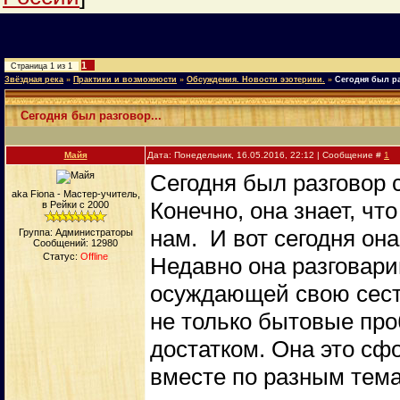
1
Страница
1
из
1
Звёздная река
»
Практики и возможности
»
Обсуждения. Новости эзотерики.
»
Сегодня был ра
Сегодня был разговор...
Майя
Дата: Понедельник, 16.05.2016, 22:12 | Сообщение #
1
Сегодня был разговор 
aka Fiona - Мастер-учитель,
Конечно, она знает, чт
в Рейки с 2000
нам. И вот сегодня она
Группа: Администраторы
Сообщений:
12980
Статус:
Offline
Недавно она разговари
осуждающей свою сестр
не только бытовые про
достатком. Она это сф
вместе по разным тема