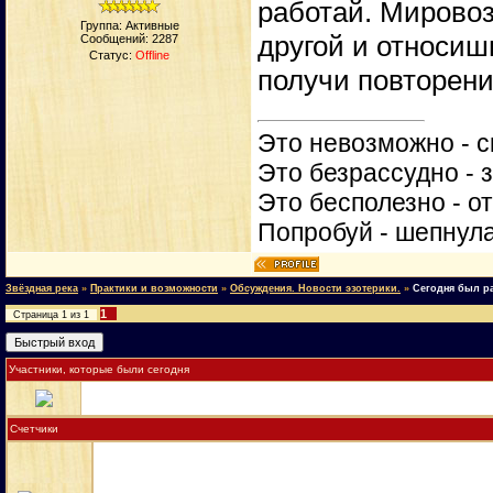
работай. Мировоз
Группа: Активные
другой и относишь
Сообщений:
2287
Статус:
Offline
получи повторени
Это невозможно - с
Это безрассудно - 
Это бесполезно - о
Попробуй - шепнул
Звёздная река
»
Практики и возможности
»
Обсуждения. Новости эзотерики.
»
Сегодня был ра
1
Страница
1
из
1
Участники, которые были сегодня
Счетчики