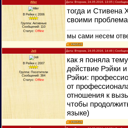
Aller
Дата: Вторник, 24.05.2016, 13:05 | Сообще
тогда и Стивена 
В Рейки с 2006
своими проблема
Группа: Активные
Сообщений:
110
Статус:
Offline
мы сами несем отве
Jeli
Дата: Вторник, 24.05.2016, 14:46 | Сообще
как я понялa тем
В Рейки с 2007
действие Рэйки и
Группа: Посетители
Рэйки: професси
Сообщений:
384
Статус:
Offline
от профессионала
отношения к вызы
чтобы продолжить
языке)