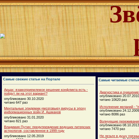
Зв
Самые свежие статьи на Портале
Самые читаемые стать
Арцах: взамоприемлемое решение конфликта есть -
Диагностика и очищение
пойдут ли на этот вариант?
опубликовано 20.07.201
опубликовано 30.10.2020
читано 10620 раз
читано 647 раз
Исполнение желаний - "п
Ментальные эпидемии «мозговые» вирусы в эпоху
опубликовано 24.12.200
информационных войн И. Ашманов
читано 8086 раз
опубликовано 31.01.2020
читано 821 раз
Волнующие переживания
опубликовано 08.10.201
Владимир Путин: предупреждение ведущих питерских
читано 7470 раз
астрологов, составленное в 1999 году
опубликовано 12.05.2019
Не лезьте в душу грязн