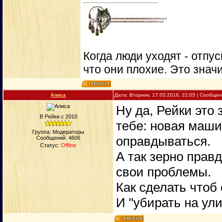
Когда люди уходят - отпу
что они плохие. Это значи
Алиса
Дата: Вторник, 17.05.2016, 22:05 | Сообще
Ну да, Рейки это 
В Рейки с 2010
тебе: новая машин
Группа: Модераторы
оправдываться.
Сообщений:
4606
Статус:
Offline
А так зерно правд
свои проблемы.
Как сделать чтоб
И "убирать на ули