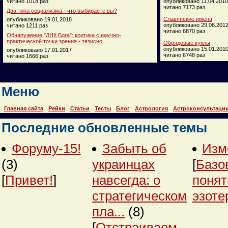
читано 1018 раз
опубликовано 11.04.2010
читано 7173 раз
Два типа социализма - что выбираете вы?
Славянские имена
опубликовано 19.01.2018
опубликовано 29.06.201
читано 1211 раз
читано 6870 раз
Обнаружение "ДНК Бога": критика с научно-
практической точки зрения - тезисно
Обрядовые куклы
опубликовано 15.01.201
опубликовано 17.01.2017
читано 6748 раз
читано 1666 раз
Меню
Главная сайта
Рейки
Статьи
Тесты
Блог
Астрология
Астроконсультаци
Последние обновленные темы
Форуму-15!
Забыть об
Изм
(3)
украинцах
[
Базо
[
Привет!
]
навсегда: о
понят
стратегическом
эзоте
пла...
(8)
[
Отстраиваем