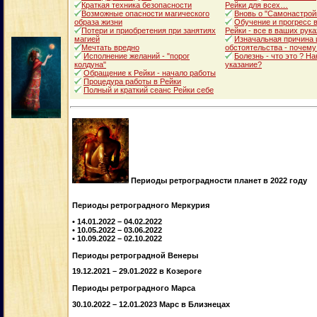
Краткая техника безопасности
Рейки для всех…
Возможные опасности магического
Вновь о "Самонастрой
образа жизни
Обучение и прогресс в
Потери и приобретения при занятиях
Рейки - все в ваших рука
магией
Изначальная причина 
Мечтать вредно
обстоятельства - почему
Исполнение желаний - "порог
Болезнь - что это ? Н
колдуна"
указание?
Обращение к Рейки - начало работы
Процедура работы в Рейки
Полный и краткий сеанс Рейки себе
Периоды ретроградности планет в 2022 году
Периоды ретроградного Меркурия
• 14.01.2022 – 04.02.2022
• 10.05.2022 – 03.06.2022
• 10.09.2022 – 02.10.2022
Периоды ретроградной Венеры
19.12.2021 – 29.01.2022 в Козероге
Периоды ретроградного Марса
30.10.2022 – 12.01.2023 Марс в Близнецах