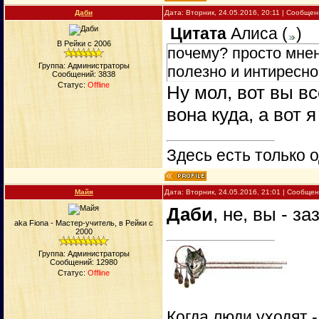
Даби
Дата: Вторник, 24.05.2016, 20:11 | Сообще
Цитата
Алиса
(
)
В Рейки с 2006
почему? просто мнен
Группа: Администраторы
полезно и интиресно
Сообщений:
3838
Статус:
Offline
Ну мол, вот вы в
вона куда, а вот я
Здесь есть только о
Майя
Дата: Вторник, 24.05.2016, 21:01 | Сообще
Даби
, не, вы - за
aka Fiona - Мастер-учитель, в Рейки с
2000
Группа: Администраторы
Сообщений:
12980
Статус:
Offline
Когда люди уходят 