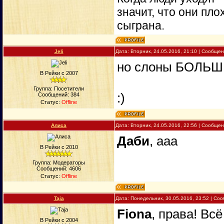
значит, что они пло
сыграна.
Jeli
Дата: Вторник, 24.05.2016, 21:10 | Сообще
но слоны БОЛЬ
В Рейки с 2007
Группа: Посетители
:)
Сообщений:
384
Статус:
Offline
Алиса
Дата: Вторник, 24.05.2016, 22:56 | Сообще
Даби
, ааа
В Рейки с 2010
Группа: Модераторы
Сообщений:
4606
Статус:
Offline
Taja
Дата: Понедельник, 30.05.2016, 23:52 | С
Fiona
, права! Всё
В Рейки с 2004