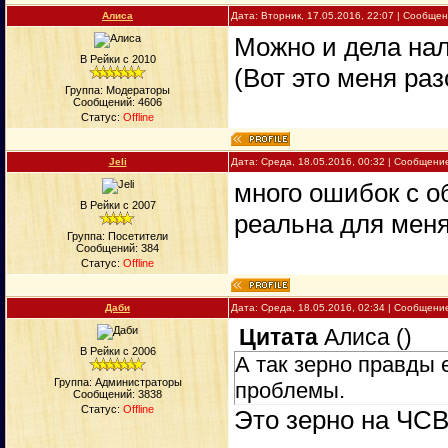
Алиса
Дата: Вторник, 17.05.2016, 22:07 | Сообще
Можно и дела нал
В Рейки с 2010
(Вот это меня ра
Группа: Модераторы
Сообщений:
4606
Статус:
Offline
Jeli
Дата: Среда, 18.05.2016, 00:32 | Сообщени
много ошибок с о
В Рейки с 2007
реальнa для меня.
Группа: Посетители
Сообщений:
384
Статус:
Offline
Даби
Дата: Среда, 18.05.2016, 02:34 | Сообщени
Цитата
Алиса
(
)
В Рейки с 2006
А так зерно правды е
Группа: Администраторы
проблемы.
Сообщений:
3838
Статус:
Offline
Это зерно на ЧСВ