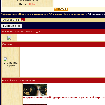
Сообщений:
3838
Статус:
Offline
Звёздная река
»
Практики и возможности
»
Обсуждения. Новости эзотерики.
»
Об окончании 
1
Страница
1
из
1
Участники, которые были сегодня
Счетчики
Ближайшие события и акции
Разрушение иллюзий - добро пожаловать в реальный мир - а