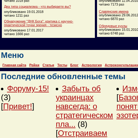
читано 1018 раз
опубликовано 11.04.2010
читано 7173 раз
Два типа социализма - что выбираете вы?
Славянские имена
опубликовано 19.01.2018
опубликовано 29.06.201
читано 1211 раз
читано 6870 раз
Обнаружение "ДНК Бога": критика с научно-
практической точки зрения - тезисно
Обрядовые куклы
опубликовано 15.01.201
опубликовано 17.01.2017
читано 6748 раз
читано 1666 раз
Меню
Главная сайта
Рейки
Статьи
Тесты
Блог
Астрология
Астроконсультаци
Последние обновленные темы
Форуму-15!
Забыть об
Изм
(3)
украинцах
[
Базо
[
Привет!
]
навсегда: о
понят
стратегическом
эзоте
пла...
(8)
[
Отстраиваем