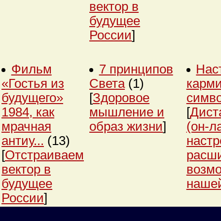
вектор в
будущее
России
]
Фильм
7 принципов
Нас
«Гостья из
Света
(1)
карми
будущего»
[
Здоровое
симв
1984, как
мышление и
[
Дист
мрачная
образ жизни
]
(он-л
антиу...
(13)
настр
[
Отстраиваем
расш
вектор в
возм
будущее
нашей
России
]