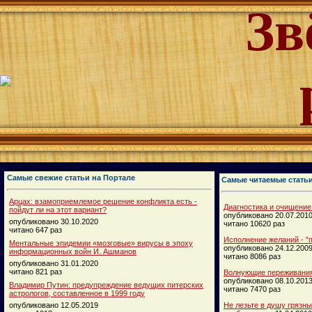
Зв
Самые свежие статьи на Портале
Самые читаемые стать
Арцах: взамоприемлемое решение конфликта есть -
Диагностика и очищение
пойдут ли на этот вариант?
опубликовано 20.07.201
опубликовано 30.10.2020
читано 10620 раз
читано 647 раз
Исполнение желаний - "п
Ментальные эпидемии «мозговые» вирусы в эпоху
опубликовано 24.12.200
информационных войн И. Ашманов
читано 8086 раз
опубликовано 31.01.2020
читано 821 раз
Волнующие переживания
опубликовано 08.10.201
Владимир Путин: предупреждение ведущих питерских
читано 7470 раз
астрологов, составленное в 1999 году
опубликовано 12.05.2019
Не лезьте в душу грязн