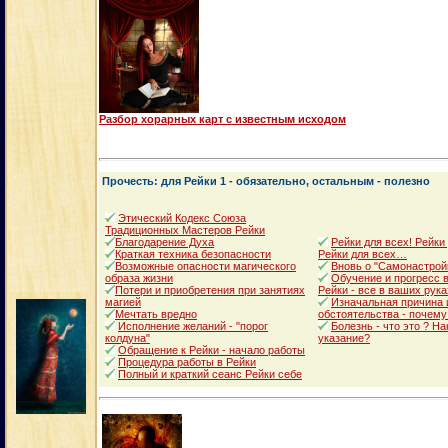
Разбор хорарных карт с известным исходом
Прочесть: для Рейки 1 - обязательно, остальным - полезно
Этический Кодекс Союза
Традиционных Мастеров Рейки
Благодарение Духа
Рейки для всех! Рейки
Краткая техника безопасности
Рейки для всех…
Возможные опасности магического
Вновь о "Самонастрой
образа жизни
Обучение и прогресс в
Потери и приобретения при занятиях
Рейки - все в ваших рука
магией
Изначальная причина 
Мечтать вредно
обстоятельства - почему
Исполнение желаний - "порог
Болезнь - что это ? Н
колдуна"
указание?
Обращение к Рейки - начало работы
Процедура работы в Рейки
Полный и краткий сеанс Рейки себе