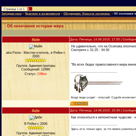
1
Страница
1
из
1
Звёздная река
»
Практики и возможности
»
Обсуждения. Новости эзотерики.
»
Об окончании 
Об окончании истории мира
Майя
Дата: Пятница, 14.08.2015, 17:55 | Сообще
Не удивительно, что на Осипова ополчил
Смотрите с 31:25 - 34:30
aka Fiona - Мастер-учитель, в Рейки с
2000
"Во всех бедах православного мира винов
Группа: Администраторы
Сообщений:
12980
Статус:
Offline
Когда люди уходят - отпускай. Судьба исключает 
Даби
Дата: Пятница, 14.08.2015, 20:39 | Сообще
Как относиться к непонятным чудесам - н
В Рейки с 2006
Здесь есть только одно, за что можно ухватиться.
Группа: Администраторы