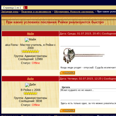
1
Страница
1
из
1
Звёздная река
»
Практики и возможности
»
Обсуждения. Новости эзотерики.
»
При каких усло
При каких условиях послания Рейки реализуются быстро
Майя
Дата: Среда, 01.07.2015, 20:45 | Сообщени
aka Fiona - Мастер-учитель, в Рейки с
2000
Группа: Администраторы
Сообщений:
12980
Статус:
Offline
Когда люди уходят - отпускай. Судьба исключает 
Даби
Дата: Четверг, 02.07.2015, 12:25 | Сообще
Цитата
В Рейки с 2006
Искал худшего но не нашел...
Группа: Администраторы
Сообщений:
3838
Здесь есть только одно, за что можно ухватиться.
Статус:
Offline