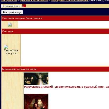
Звёздная река
»
Практики и возможности
»
Обсуждения. Новости эзотерики.
»
При каких усло
1
Страница
1
из
1
Участники, которые были сегодня
Счетчики
Ближайшие события и акции
Разрушение иллюзий - добро пожаловать в реальный мир - а