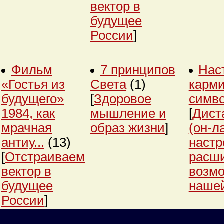
вектор в
будущее
России
]
Фильм
7 принципов
Нас
«Гостья из
Света
(1)
карми
будущего»
[
Здоровое
симв
1984, как
мышление и
[
Дист
мрачная
образ жизни
]
(он-л
антиу...
(13)
настр
[
Отстраиваем
расш
вектор в
возм
будущее
нашей
России
]