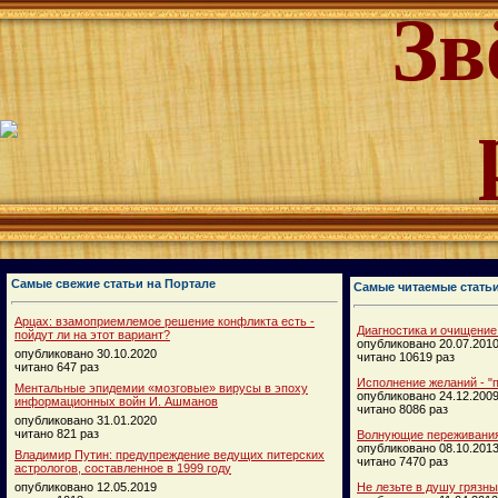
Зв
Самые свежие статьи на Портале
Самые читаемые стать
Арцах: взамоприемлемое решение конфликта есть -
Диагностика и очищение
пойдут ли на этот вариант?
опубликовано 20.07.201
опубликовано 30.10.2020
читано 10619 раз
читано 647 раз
Исполнение желаний - "п
Ментальные эпидемии «мозговые» вирусы в эпоху
опубликовано 24.12.200
информационных войн И. Ашманов
читано 8086 раз
опубликовано 31.01.2020
читано 821 раз
Волнующие переживания
опубликовано 08.10.201
Владимир Путин: предупреждение ведущих питерских
читано 7470 раз
астрологов, составленное в 1999 году
опубликовано 12.05.2019
Не лезьте в душу грязн