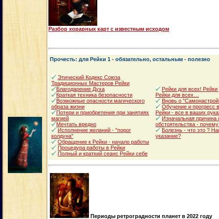
Разбор хорарных карт с известным исходом
Прочесть: для Рейки 1 - обязательно, остальным - полезно
Этический Кодекс Союза
Традиционных Мастеров Рейки
Благодарение Духа
Рейки для всех! Рейки
Краткая техника безопасности
Рейки для всех…
Возможные опасности магического
Вновь о "Самонастрой
образа жизни
Обучение и прогресс в
Потери и приобретения при занятиях
Рейки - все в ваших рука
магией
Изначальная причина 
Мечтать вредно
обстоятельства - почему
Исполнение желаний - "порог
Болезнь - что это ? Н
колдуна"
указание?
Обращение к Рейки - начало работы
Процедура работы в Рейки
Полный и краткий сеанс Рейки себе
Периоды ретроградности планет в 2022 году