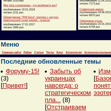
читано 1018 раз
опубликовано 11.04.2010
читано 7173 раз
Два типа социализма - что выбираете вы?
Славянские имена
опубликовано 19.01.2018
опубликовано 29.06.201
читано 1211 раз
читано 6870 раз
Обнаружение "ДНК Бога": критика с научно-
практической точки зрения - тезисно
Обрядовые куклы
опубликовано 15.01.201
опубликовано 17.01.2017
читано 6748 раз
читано 1666 раз
Меню
Главная сайта
Рейки
Статьи
Тесты
Блог
Астрология
Астроконсультаци
Последние обновленные темы
Форуму-15!
Забыть об
Изм
(3)
украинцах
[
Базо
[
Привет!
]
навсегда: о
понят
стратегическом
эзоте
пла...
(8)
[
Отстраиваем