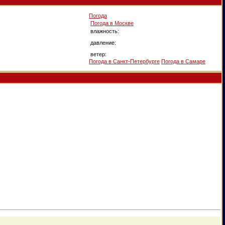
Погода
Погода в
Москве
влажность:
давление:
ветер:
Погода в Санкт-Петербурге
Погода в Самаре