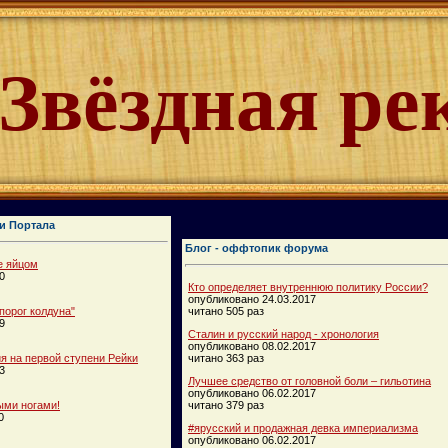
Звёздная ре
и Портала
Блог - оффтопик форума
е яйцом
0
Кто определяет внутреннюю политику России?
опубликовано 24.03.2017
порог колдуна"
читано 505 раз
9
Сталин и русский народ - хронология
опубликовано 08.02.2017
 на первой ступени Рейки
читано 363 раз
3
Лучшее средство от головной боли – гильотина
опубликовано 06.02.2017
ыми ногами!
читано 379 раз
0
#ярусский и продажная девка империализма
опубликовано 06.02.2017