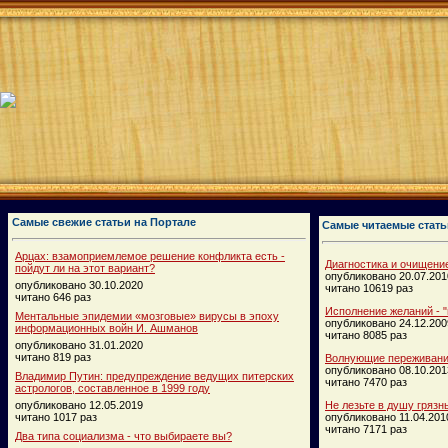
Самые свежие статьи на Портале
Самые читаемые стать
Арцах: взамоприемлемое решение конфликта есть -
Диагностика и очищени
пойдут ли на этот вариант?
опубликовано 20.07.201
опубликовано 30.10.2020
читано 10619 раз
читано 646 раз
Исполнение желаний - "
Ментальные эпидемии «мозговые» вирусы в эпоху
опубликовано 24.12.200
информационных войн И. Ашманов
читано 8085 раз
опубликовано 31.01.2020
читано 819 раз
Волнующие переживания
опубликовано 08.10.201
Владимир Путин: предупреждение ведущих питерских
читано 7470 раз
астрологов, составленное в 1999 году
опубликовано 12.05.2019
Не лезьте в душу грязн
читано 1017 раз
опубликовано 11.04.201
читано 7171 раз
Два типа социализма - что выбираете вы?