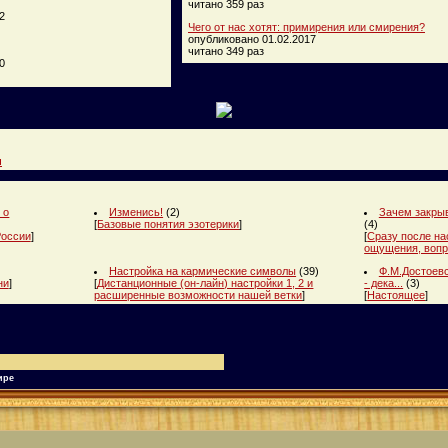
читано 359 раз
2
Чего от нас хотят: примирения или смирения?
опубликовано 01.02.2017
читано 349 раз
0
и
 о
Изменись!
(2)
Зачем закрыв
[
Базовые понятия эзотерики
]
(4)
России
]
[
Сразу после на
ощущения, вопр
Настройка на кармические символы
(39)
Ф.М.Достоевс
ни
]
[
Дистанционные (он-лайн) настройки 1, 2 и
- дека...
(3)
расширенные возможности нашей ветки
]
[
Настоящее
]
ире