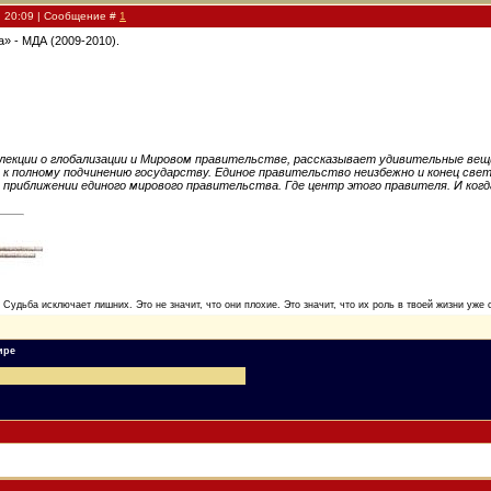
, 20:09 | Сообщение #
1
а» - МДА (2009-2010).
 лекции о глобализации и Мировом правительстве, рассказывает удивительные вещи
 полному подчинению государству. Единое правительство неизбежно и конец свет
и приближении единого мирового правительства. Где центр этого правителя. И ко
. Судьба исключает лишних. Это не значит, что они плохие. Это значит, что их роль в твоей жизни уже 
ире