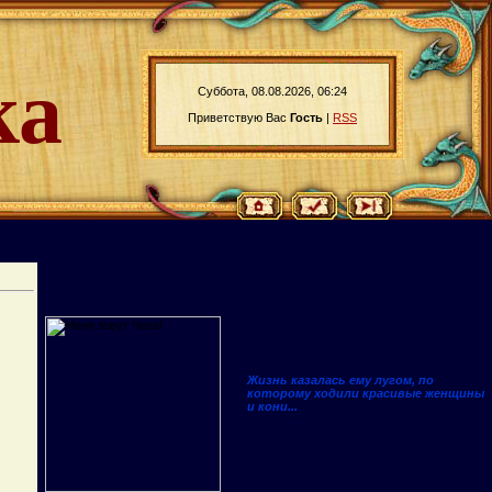
ка
Суббота, 08.08.2026, 06:24
Приветствую Вас
Гость
|
RSS
Жизнь казалась ему лугом, по
которому ходили красивые женщины
и кони...
.