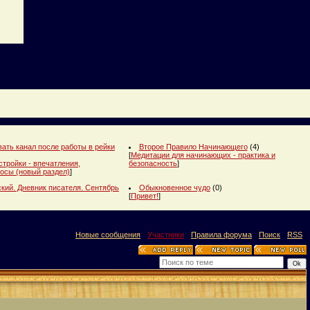
ать канал после работы в рейки
Второе Правило Начинающего
(4)
[
Медитации для начинающих - практика и
стройки - впечатления,
безопасность
]
осы (новый раздел)
]
кий. Дневник писателя. Сентябрь
Обыкновенное чудо
(0)
[
Привет!
]
[
Новые сообщения
·
Участники
·
Правила форума
·
Поиск
·
RSS
]