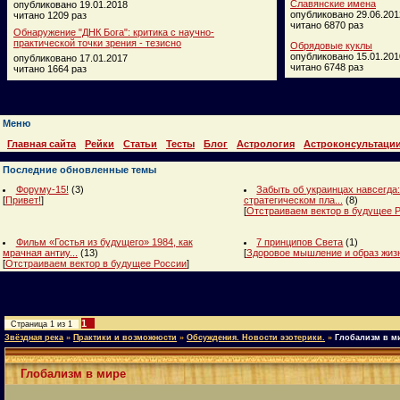
Славянские имена
опубликовано 19.01.2018
опубликовано 29.06.201
читано 1209 раз
читано 6870 раз
Обнаружение "ДНК Бога": критика с научно-
практической точки зрения - тезисно
Обрядовые куклы
опубликовано 15.01.201
опубликовано 17.01.2017
читано 6748 раз
читано 1664 раз
Меню
Главная сайта
Рейки
Статьи
Тесты
Блог
Астрология
Астроконсультаци
Последние обновленные темы
Форуму-15!
(3)
Забыть об украинцах навсегда:
[
Привет!
]
стратегическом пла...
(8)
[
Отстраиваем вектор в будущее 
Фильм «Гостья из будущего» 1984, как
7 принципов Света
(1)
мрачная антиу...
(13)
[
Здоровое мышление и образ жиз
[
Отстраиваем вектор в будущее России
]
1
Страница
1
из
1
Звёздная река
»
Практики и возможности
»
Обсуждения. Новости эзотерики.
»
Глобализм в м
Глобализм в мире