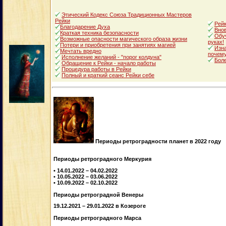
Этический Кодекс Союза Традиционных Мастеров
Рейки
Рейк
Благодарение Духа
Внов
Краткая техника безопасности
Обуч
Возможные опасности магического образа жизни
руках!
Потери и приобретения при занятиях магией
Изна
Мечтать вредно
почему
Исполнение желаний - "порог колдуна"
Боле
Обращение к Рейки - начало работы
Процедура работы в Рейки
Полный и краткий сеанс Рейки себе
Периоды ретроградности планет в 2022 году
Периоды ретроградного Меркурия
• 14.01.2022 – 04.02.2022
• 10.05.2022 – 03.06.2022
• 10.09.2022 – 02.10.2022
Периоды ретроградной Венеры
19.12.2021 – 29.01.2022 в Козероге
Периоды ретроградного Марса