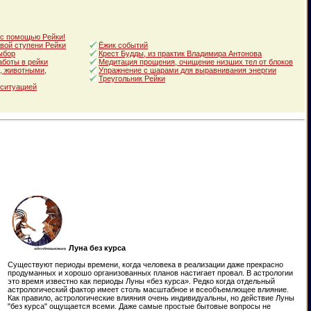
 с помощью Рейки!
вой ступени Рейки
Ёжик событий
ыбор
Крест Будды, из практик Владимира Антонова
аботы в рейки
Медитация прощения, очищение низших тел от блоков
, животными,
Упражнение с шарами для выравнивания энергии
Треугольник Рейки
 ситуацией
Луна без курса
Существуют периоды времени, когда человека в реализации даже прекрасно
продуманных и хорошо организованных планов настигает провал. В астрологии
это время известно как периоды Луны «без курса». Редко когда отдельный
астрологический фактор имеет столь масштабное и всеобъемлющее влияние.
Как правило, астрологические влияния очень индивидуальны, но действие Луны
"без курса" ощущается всеми. Даже самые простые бытовые вопросы не