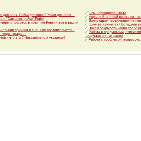
Семь принципов Света
и для всех! Рейки для всех? Рейки для всех…
Управляйте своей реальностью
ь о "Самонастройке" Рейки
Волнующие переживания на пер
ение и прогресс в практике Рейки - все в ваших
Кому вы служите? Последний в
Зачем закрывать канал после р
чальная причина и внешние обстоятельства -
Работа с предметами, стихиями
 люди страдают
продуктами и так далее
знь - что это ? Наказание или указание?
Работа с проблемой, вопросом,