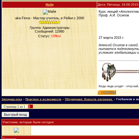
Майя
Дата: Пятница, 19.06.2015
Курс лекций «Апологетик
Проф. А.И. Осипов
aka Fiona - Мастер-учитель, в Рейки с 2000
Группа: Администраторы
Сообщений:
12980
Статус:
Offline
27 марта 2015 г.
Алексей Осипов в своей
пытается подтолкнуть к
условиях глобализации 
Когда люди уходят - отпускай
Звёздная река
»
Практики и возможности
»
Обсуждения. Новости эзотерики.
»
Глобализм в м
1
Страница
1
из
1
Участники, которые были сегодня
Счетчики