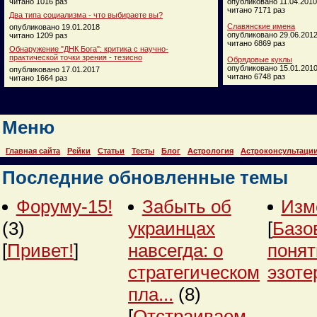
читано 1016 раз
опубликовано 11.04.2010
читано 7171 раз
Два типа социализма - что выбираете вы?
Славянские имена
опубликовано 19.01.2018
опубликовано 29.06.201
читано 1209 раз
читано 6869 раз
Обнаружение "ДНК Бога": критика с научно-
практической точки зрения - тезисно
Обрядовые куклы
опубликовано 15.01.201
опубликовано 17.01.2017
читано 6748 раз
читано 1664 раз
Меню
Главная сайта
Рейки
Статьи
Тесты
Блог
Астрология
Астроконсультаци
Последние обновленные темы
Форуму-15!
Забыть об
Изм
(3)
украинцах
[
Базо
[
Привет!
]
навсегда: о
понят
стратегическом
эзоте
пла...
(8)
[
Отстраиваем