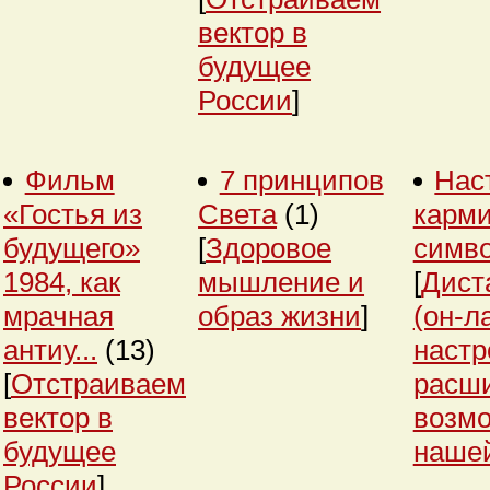
вектор в
будущее
России
]
Фильм
7 принципов
Нас
«Гостья из
Света
(1)
карми
будущего»
[
Здоровое
симв
1984, как
мышление и
[
Дист
мрачная
образ жизни
]
(он-л
антиу...
(13)
настр
[
Отстраиваем
расш
вектор в
возм
будущее
нашей
России
]