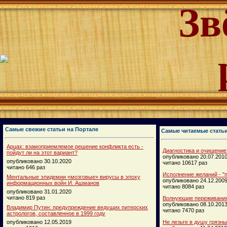
Зв
Самые свежие статьи на Портале
Самые читаемые стать
Арцах: взамоприемлемое решение конфликта есть -
Диагностика и очищение
пойдут ли на этот вариант?
опубликовано 20.07.201
опубликовано 30.10.2020
читано 10617 раз
читано 646 раз
Исполнение желаний - "п
Ментальные эпидемии «мозговые» вирусы в эпоху
опубликовано 24.12.200
информационных войн И. Ашманов
читано 8084 раз
опубликовано 31.01.2020
читано 819 раз
Волнующие переживания
опубликовано 08.10.201
Владимир Путин: предупреждение ведущих питерских
читано 7470 раз
астрологов, составленное в 1999 году
опубликовано 12.05.2019
Не лезьте в душу грязн