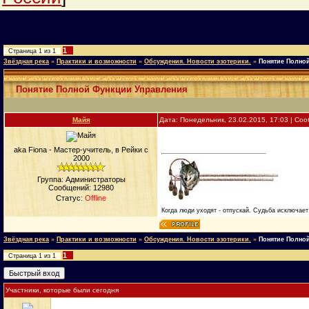
1
Страница
1
из
1
Звёздная река
»
Практики и возможности
»
Обсуждения. Новости эзотерики.
»
Понятие Полно
Понятие Полной Функции Управления
Майя
Дата: Понедельник, 23.02.2015, 17:03 | С
aka Fiona - Мастер-учитель, в Рейки с
2000
Группа: Администраторы
Сообщений:
12980
Статус:
Offline
Когда люди уходят - отпускай. Судьба исключает 
Звёздная река
»
Практики и возможности
»
Обсуждения. Новости эзотерики.
»
Понятие Полно
1
Страница
1
из
1
Участники, которые были сегодня