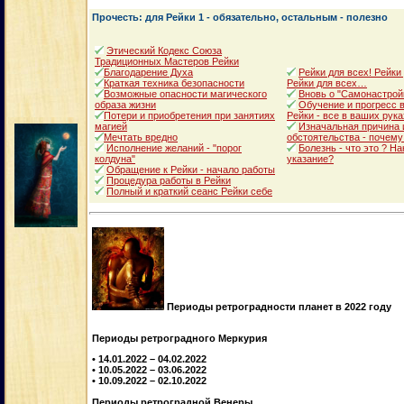
Прочесть: для Рейки 1 - обязательно, остальным - полезно
Этический Кодекс Союза
Традиционных Мастеров Рейки
Благодарение Духа
Рейки для всех! Рейки
Краткая техника безопасности
Рейки для всех…
Возможные опасности магического
Вновь о "Самонастрой
образа жизни
Обучение и прогресс в
Потери и приобретения при занятиях
Рейки - все в ваших рука
магией
Изначальная причина 
Мечтать вредно
обстоятельства - почему
Исполнение желаний - "порог
Болезнь - что это ? Н
колдуна"
указание?
Обращение к Рейки - начало работы
Процедура работы в Рейки
Полный и краткий сеанс Рейки себе
Периоды ретроградности планет в 2022 году
Периоды ретроградного Меркурия
• 14.01.2022 – 04.02.2022
• 10.05.2022 – 03.06.2022
• 10.09.2022 – 02.10.2022
Периоды ретроградной Венеры