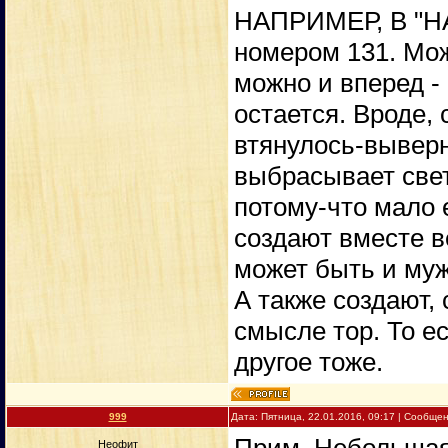
НАПРИМЕР, В "НА
номером 131. Може
можно и вперед -
остается. Вроде,
втянулось-выверн
выбрасывает свет,
потому-что мало 
создают вместе в
может быть и муж
А также создают,
смысле тор. То ес
другое тоже.
999
Дата: Пятница, 22.01.2016, 09:17 | Сообще
Неофит