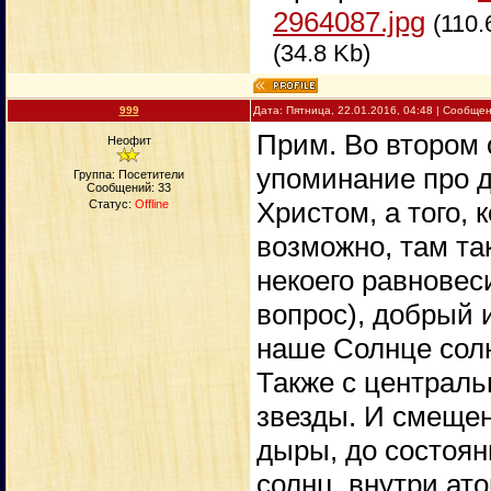
2964087.jpg
(110.
(34.8 Kb)
999
Дата: Пятница, 22.01.2016, 04:48 | Сообще
Прим. Во втором о
Неофит
упоминание про д
Группа: Посетители
Сообщений:
33
Христом, а того, 
Статус:
Offline
возможно, там та
некоего равновес
вопрос), добрый 
наше Солнце солн
Также с централ
звезды. И смещени
дыры, до состоян
солнц, внутри ат