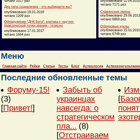
читано 1017 раз
опубликовано 11.04.2010
читано 7171 раз
Два типа социализма - что выбираете вы?
Славянские имена
опубликовано 19.01.2018
опубликовано 29.06.201
читано 1209 раз
читано 6869 раз
Обнаружение "ДНК Бога": критика с научно-
практической точки зрения - тезисно
Обрядовые куклы
опубликовано 15.01.201
опубликовано 17.01.2017
читано 6748 раз
читано 1664 раз
Меню
Главная сайта
Рейки
Статьи
Тесты
Блог
Астрология
Астроконсультаци
Последние обновленные темы
Форуму-15!
Забыть об
Изм
(3)
украинцах
[
Базо
[
Привет!
]
навсегда: о
понят
стратегическом
эзоте
пла...
(8)
[
Отстраиваем