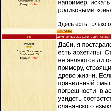
например, искать
Сообщений:
3838
Статус:
Offline
роликовыми коньк
Здесь есть только о
999
Дата: Пятница, 22.01.2016, 19:56 | Сообще
Даби, я постаралс
Неофит
есть архетипы. С
Группа: Посетители
Сообщений:
33
не являются ли о
Статус:
Offline
примеру, строящи
древо жизни. Есл
правильный смыс
погрешности, в а
увидеть соответс
славянского языка