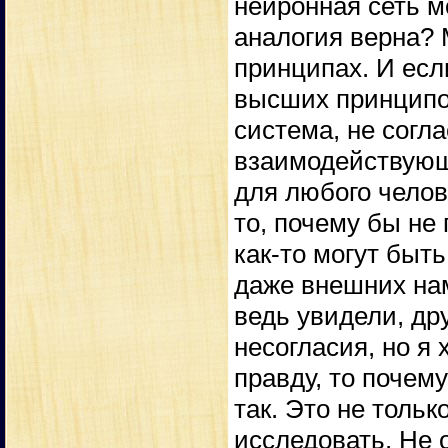
нейронная сеть м
аналогия верна? 
принципах. И есл
высших принципов
система, не согл
взаимодействующа
для любого челов
то, почему бы не 
как-то могут быт
даже внешних нам
ведь увидели, дру
несогласия, но я
правду, то почему 
так. Это не тольк
исследовать. Не 