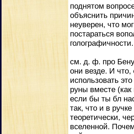
поднятом вопросе
объяснить причи
неуверен, что мог
постараться воп
голографичности.
см. д. ф. про Бен
они везде. И что,
использовать это 
руны вместе (как и
если бы ты бл нас
так, что и в ручк
теоретически, че
вселенной. Почему