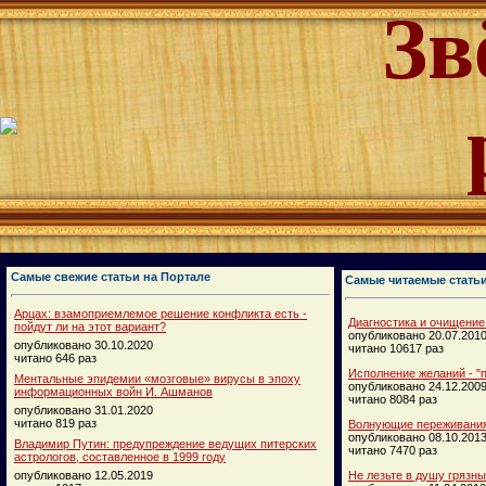
Зв
Самые свежие статьи на Портале
Самые читаемые стать
Арцах: взамоприемлемое решение конфликта есть -
Диагностика и очищение
пойдут ли на этот вариант?
опубликовано 20.07.201
опубликовано 30.10.2020
читано 10617 раз
читано 646 раз
Исполнение желаний - "п
Ментальные эпидемии «мозговые» вирусы в эпоху
опубликовано 24.12.200
информационных войн И. Ашманов
читано 8084 раз
опубликовано 31.01.2020
читано 819 раз
Волнующие переживания
опубликовано 08.10.201
Владимир Путин: предупреждение ведущих питерских
читано 7470 раз
астрологов, составленное в 1999 году
опубликовано 12.05.2019
Не лезьте в душу грязн