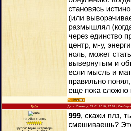
становясь истино
(или выворачивае
размышлял (когда
через единство п
центр, м-у, энерг
ноль, может стат
вывернутым и об
если мысль и мат
правильно понял,
еще пока сложно 
Даби
Дата: Пятница, 22.01.2016, 17:02 | Сообще
999
, скажи плз, 
В Рейки с 2006
смешиваешь? Это
Группа: Администраторы