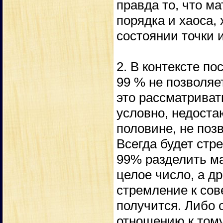
правда то, что ма
порядка и хаоса, 
состоянии точки 
2. В контексте п
99 % не позволяе
это рассматривать
условно, недост
половине, не поз
Всегда будет стре
99% разделить ма
целое число, а др
стремление к сов
получится. Либо 
отношению к тому