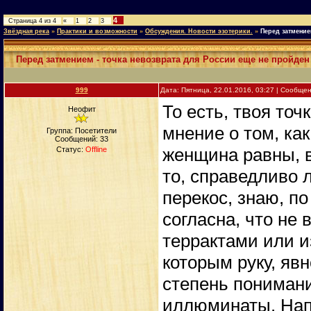
4
Страница
4
из
4
«
1
2
3
Звёздная река
»
Практики и возможности
»
Обсуждения. Новости эзотерики.
»
Перед затмение
Перед затмением - точка невозврата для России еще не пройден
999
Дата: Пятница, 22.01.2016, 03:27 | Сообще
То есть, твоя точ
Неофит
мнение о том, ка
Группа: Посетители
Сообщений:
33
женщина равны, 
Статус:
Offline
то, справедливо 
перекос, знаю, по
согласна, что не
террактами или и
которым руку, явн
степень понимания
иллюминаты. Нап