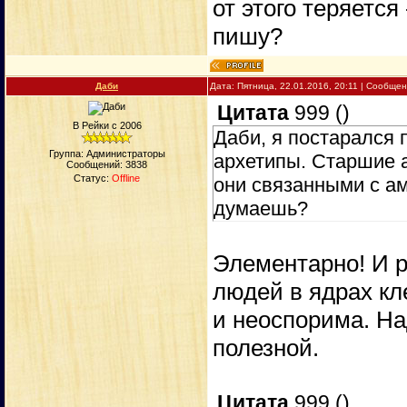
от этого теряется
пишу?
Даби
Дата: Пятница, 22.01.2016, 20:11 | Сообще
Цитата
999
(
)
В Рейки с 2006
Даби, я постарался п
Группа: Администраторы
архетипы. Старшие а
Сообщений:
3838
Статус:
Offline
они связанными с ам
думаешь?
Элементарно! И р
людей в ядрах кл
и неоспорима. Н
полезной.
Цитата
999
(
)