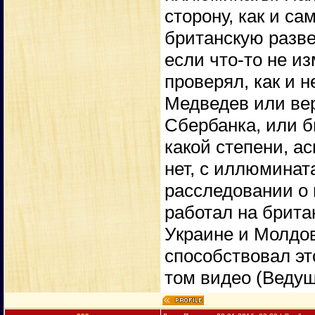
сторону, как и с
британскую разве
если что-то не и
проверял, как и н
Медведев или ве
Сбербанка, или б
какой степени, ас
нет, с иллюмината
расследовании о 
работал на брита
Украине и Молдове
способствовал это
том видео (Веду