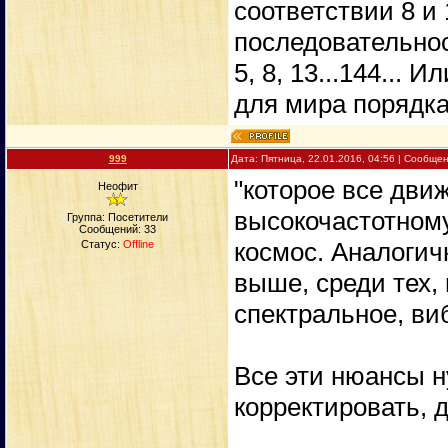
соответствии 8 и
последовательност
5, 8, 13...144...
для мира порядка
999
Дата: Пятница, 22.01.2016, 04:56 | Сообще
"которое все дви
Неофит
высокочастотному"
Группа: Посетители
Сообщений:
33
космос. Аналогич
Статус:
Offline
выше, среди тех,
спектральное, виб
Все эти нюансы н
корректировать, 