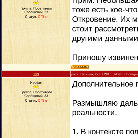
Прим. Небольшая 
тоже есть кое-чт
Группа: Посетители
Сообщений:
33
Откровение. Их м
Статус:
Offline
стоит рассмотрет
другими данными
Приношу извинен
999
Дата: Пятница, 22.01.2016, 14:40 | Сообще
Дополнительное 
Неофит
Группа: Посетители
Сообщений:
33
Размышляю дальш
Статус:
Offline
реальности.
1. В контексте п