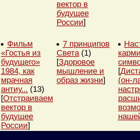
вектор в
будущее
России
]
Фильм
7 принципов
Нас
«Гостья из
Света
(1)
карми
будущего»
[
Здоровое
симв
1984, как
мышление и
[
Дист
мрачная
образ жизни
]
(он-л
антиу...
(13)
настр
[
Отстраиваем
расш
вектор в
возм
будущее
нашей
России
]