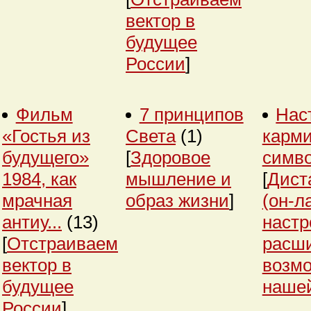
вектор в
будущее
России
]
Фильм
7 принципов
Нас
«Гостья из
Света
(1)
карми
будущего»
[
Здоровое
симв
1984, как
мышление и
[
Дист
мрачная
образ жизни
]
(он-л
антиу...
(13)
настр
[
Отстраиваем
расш
вектор в
возм
будущее
нашей
России
]