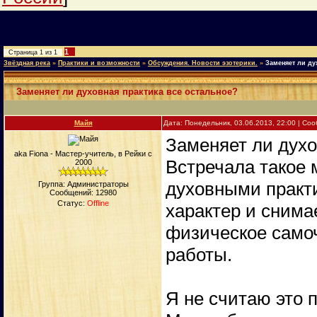
1
Страница
1
из
1
Звёздная река
»
Практики и возможности
»
Обсуждения. Новости эзотерики.
»
Заменяет ли ду
Заменяет ли духовная практика все остальное?
Майя
Дата: Понедельник, 03.06.2013, 22:00 | С
Заменяет ли духо
aka Fiona - Мастер-учитель, в Рейки с
Встречала такое м
2000
духовными практ
Группа: Администраторы
Сообщений:
12980
Статус:
Offline
характер и снима
физическое само
работы.
Я не считаю это