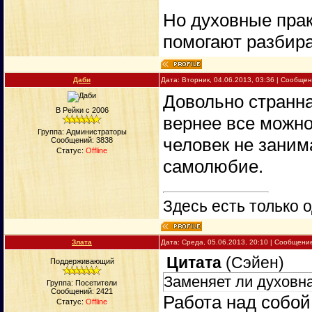
Но духовные прак
помогают разбира
Даби
Дата: Вторник, 04.06.2013, 03:36 | Сообще
Довольно странна
В Рейки с 2006
вернее все можно 
Группа: Администраторы
человек не занима
Сообщений:
3838
Статус:
Offline
самолюбие.
Здесь есть только о
Злата
Дата: Среда, 05.06.2013, 20:10 | Сообщени
Цитата
(
Сэйен
)
Поддерживающий
Заменяет ли духовна
Группа: Посетители
Сообщений:
2421
Работа над собой
Статус:
Offline