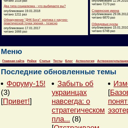
читано 1018 раз
опубликовано 11.04.2010
читано 7173 раз
Два типа социализма - что выбираете вы?
Славянские имена
опубликовано 19.01.2018
опубликовано 29.06.201
читано 1211 раз
читано 6870 раз
Обнаружение "ДНК Бога": критика с научно-
практической точки зрения - тезисно
Обрядовые куклы
опубликовано 15.01.201
опубликовано 17.01.2017
читано 6748 раз
читано 1666 раз
Меню
Главная сайта
Рейки
Статьи
Тесты
Блог
Астрология
Астроконсультаци
Последние обновленные темы
Форуму-15!
Забыть об
Изм
(3)
украинцах
[
Базо
[
Привет!
]
навсегда: о
понят
стратегическом
эзоте
пла...
(8)
[
Отстраиваем