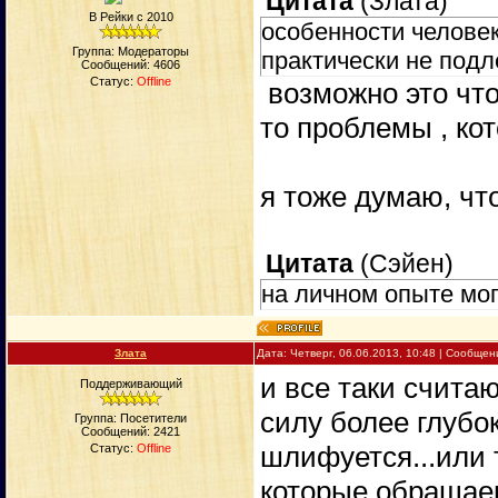
Цитата
(
Злата
)
В Рейки с 2010
особенности человек
Группа: Модераторы
практически не подл
Сообщений:
4606
Статус:
Offline
возможно это что
то проблемы , ко
я тоже думаю, чт
Цитата
(
Сэйен
)
на личном опыте мог
Злата
Дата: Четверг, 06.06.2013, 10:48 | Сообще
и все таки счита
Поддерживающий
силу более глубо
Группа: Посетители
Сообщений:
2421
шлифуется...или 
Статус:
Offline
которые обращае