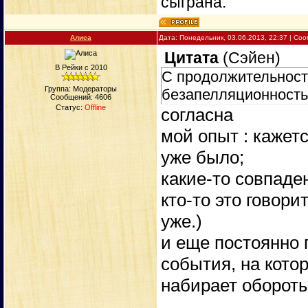
сыграна.
Алиса
Дата: Понедельник, 03.06.2013, 22:37 | С
Цитата
(
Сэйен
)
В Рейки с 2010
С продолжительность
Группа: Модераторы
безапелляционность
Сообщений:
4606
Статус:
Offline
согласна
мой опыт : кажетс
уже было;
какие-то совпаден
кто-то это говори
уже.)
и еще постоянно 
события, на кото
набирает обороты