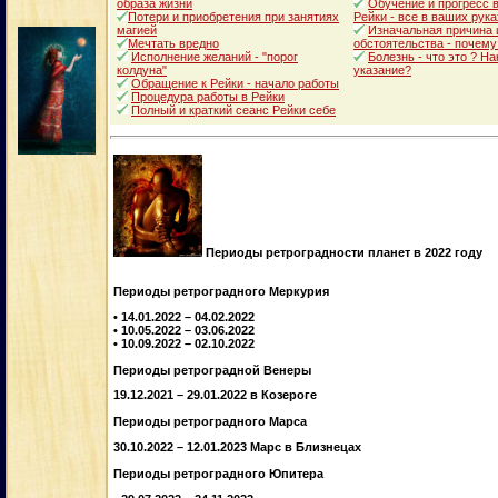
образа жизни
Обучение и прогресс в
Потери и приобретения при занятиях
Рейки - все в ваших рука
магией
Изначальная причина 
Мечтать вредно
обстоятельства - почему
Исполнение желаний - "порог
Болезнь - что это ? Н
колдуна"
указание?
Обращение к Рейки - начало работы
Процедура работы в Рейки
Полный и краткий сеанс Рейки себе
Периоды ретроградности планет в 2022 году
Периоды ретроградного Меркурия
• 14.01.2022 – 04.02.2022
• 10.05.2022 – 03.06.2022
• 10.09.2022 – 02.10.2022
Периоды ретроградной Венеры
19.12.2021 – 29.01.2022 в Козероге
Периоды ретроградного Марса
30.10.2022 – 12.01.2023 Марс в Близнецах
Периоды ретроградного Юпитера