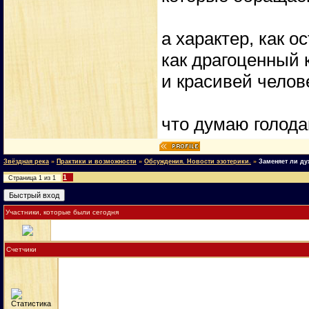
а характер, как о
как драгоценный 
и красивей челов
что думаю голод
Звёздная река
»
Практики и возможности
»
Обсуждения. Новости эзотерики.
»
Заменяет ли ду
1
Страница
1
из
1
Участники, которые были сегодня
Счетчики