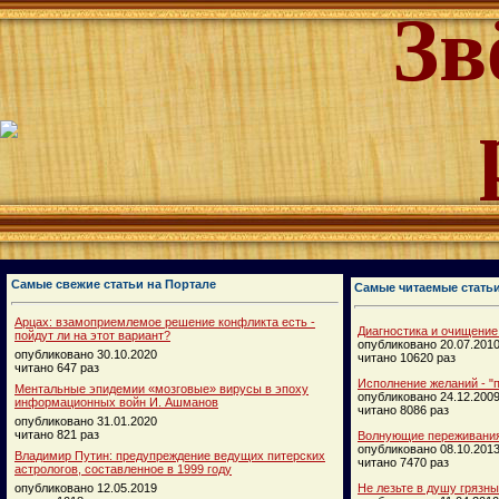
Зв
Самые свежие статьи на Портале
Самые читаемые стать
Арцах: взамоприемлемое решение конфликта есть -
Диагностика и очищение
пойдут ли на этот вариант?
опубликовано 20.07.201
опубликовано 30.10.2020
читано 10620 раз
читано 647 раз
Исполнение желаний - "п
Ментальные эпидемии «мозговые» вирусы в эпоху
опубликовано 24.12.200
информационных войн И. Ашманов
читано 8086 раз
опубликовано 31.01.2020
читано 821 раз
Волнующие переживания
опубликовано 08.10.201
Владимир Путин: предупреждение ведущих питерских
читано 7470 раз
астрологов, составленное в 1999 году
опубликовано 12.05.2019
Не лезьте в душу грязн