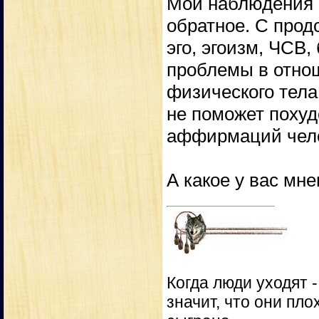
Мои наблюдения п
обратное. С прод
эго, эгоизм, ЧСВ
проблемы в отнош
физического тела,
не поможет похуде
аффирмаций чело
А какое у вас мн
Когда люди уходят 
значит, что они пло