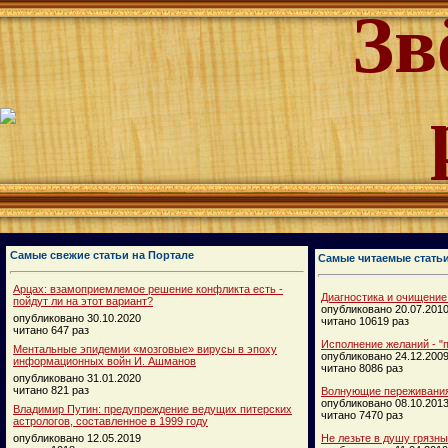
Зв
Самые свежие статьи на Портале
Самые читаемые стать
Арцах: взамоприемлемое решение конфликта есть -
Диагностика и очищение
пойдут ли на этот вариант?
опубликовано 20.07.201
опубликовано 30.10.2020
читано 10619 раз
читано 647 раз
Исполнение желаний - "п
Ментальные эпидемии «мозговые» вирусы в эпоху
опубликовано 24.12.200
информационных войн И. Ашманов
читано 8086 раз
опубликовано 31.01.2020
читано 821 раз
Волнующие переживания
опубликовано 08.10.201
Владимир Путин: предупреждение ведущих питерских
читано 7470 раз
астрологов, составленное в 1999 году
опубликовано 12.05.2019
Не лезьте в душу грязн