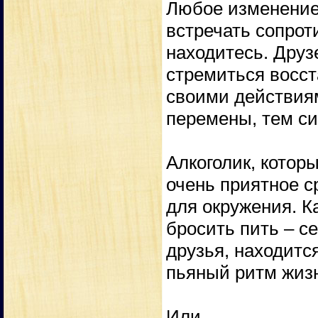
Любое изменение,
встречать сопрот
находитесь. Друзе
стремиться восст
своими действиям
перемены, тем си
Алкоголик, которы
очень приятное с
для окружения. К
бросить пить – с
друзья, находитс
пьяный ритм жиз
Или.