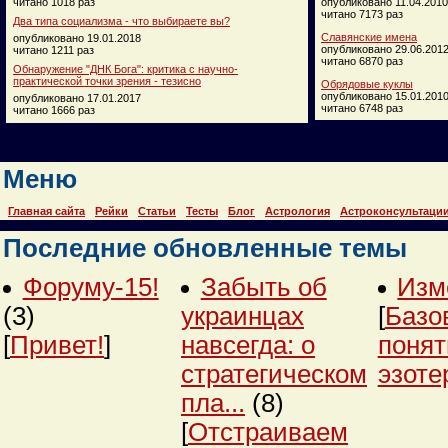
читано 1018 раз
опубликовано 11.04.2010
читано 7173 раз
Два типа социализма - что выбираете вы?
Славянские имена
опубликовано 19.01.2018
опубликовано 29.06.201
читано 1211 раз
читано 6870 раз
Обнаружение "ДНК Бога": критика с научно-
практической точки зрения - тезисно
Обрядовые куклы
опубликовано 15.01.201
опубликовано 17.01.2017
читано 6748 раз
читано 1666 раз
Меню
Главная сайта
Рейки
Статьи
Тесты
Блог
Астрология
Астроконсультаци
Последние обновленные темы
Форуму-15!
Забыть об
Изм
(3)
украинцах
[
Базо
[
Привет!
]
навсегда: о
понят
стратегическом
эзоте
пла...
(8)
[
Отстраиваем