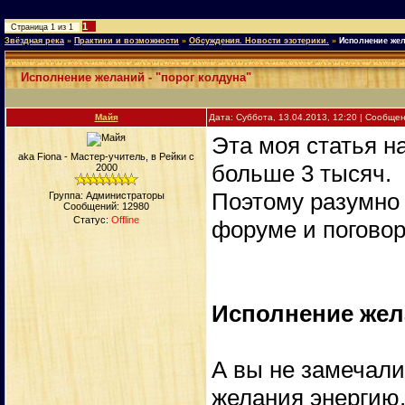
1
Страница
1
из
1
Звёздная река
»
Практики и возможности
»
Обсуждения. Новости эзотерики.
»
Исполнение жел
Исполнение желаний - "порог колдуна"
Майя
Дата: Суббота, 13.04.2013, 12:20 | Сообще
Эта моя статья н
aka Fiona - Мастер-учитель, в Рейки с
больше 3 тысяч.
2000
Поэтому разумно 
Группа: Администраторы
Сообщений:
12980
Статус:
Offline
форуме и поговор
Исполнение жела
А вы не замечали
желания энергию,