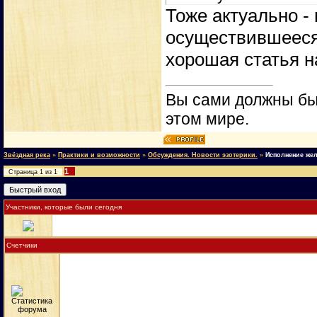
Тоже актуально - 
осуществившееся.
хорошая статья н
Вы сами должны быт
этом мире.
Звёздная река
»
Практики и возможности
»
Обсуждения. Новости эзотерики.
»
Исполнение жел
1
Страница
1
из
1
Участники, которые были сегодня
Счетчики