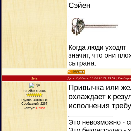
Сэйен
Когда люди уходят 
значит, что они пло
сыграна.
Taja
Дата: Суббота, 13.04.2013, 19:52 | Сообще
Привычка или жел
В Рейки с 2004
охлаждает к резул
Группа: Активные
исполнения требу
Сообщений:
2287
Статус:
Offline
Это невозможно - с
Это безрассудно - 