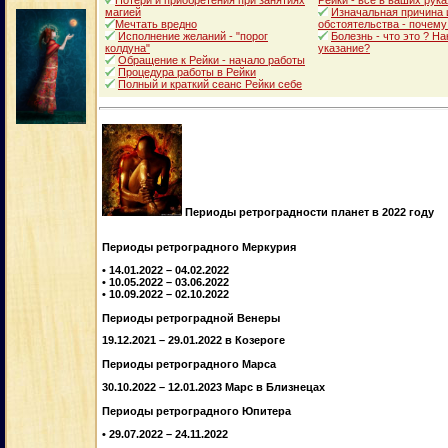
Потери и приобретения при занятиях
Рейки - все в ваших рука
магией
Изначальная причина 
Мечтать вредно
обстоятельства - почему
Исполнение желаний - "порог
Болезнь - что это ? Н
колдуна"
указание?
Обращение к Рейки - начало работы
Процедура работы в Рейки
Полный и краткий сеанс Рейки себе
Периоды ретроградности планет в 2022 году
Периоды ретроградного Меркурия
• 14.01.2022 – 04.02.2022
• 10.05.2022 – 03.06.2022
• 10.09.2022 – 02.10.2022
Периоды ретроградной Венеры
19.12.2021 – 29.01.2022 в Козероге
Периоды ретроградного Марса
30.10.2022 – 12.01.2023 Марс в Близнецах
Периоды ретроградного Юпитера
• 29.07.2022 – 24.11.2022