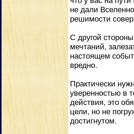
что у вас на пути
не дали Вселенно
решимости совер
С другой стороны
мечтаний, залеза
настоящем событи
вредно.
Практически нуж
уверенностью в т
действия, это об
цели, но не погр
достигнутом.