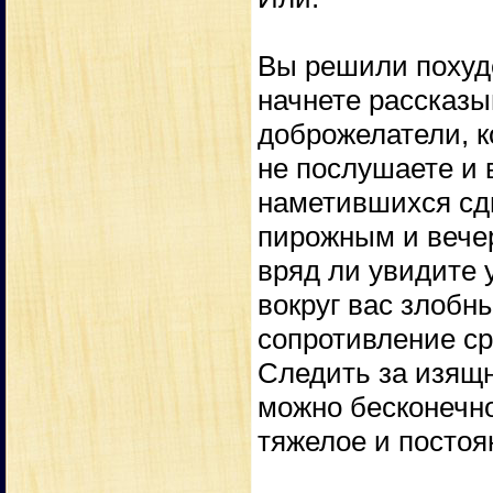
Вы решили похуде
начнете рассказы
доброжелатели, к
не послушаете и в
наметившихся сдв
пирожным и вечер
вряд ли увидите у
вокруг вас злобны
сопротивление с
Следить за изящ
можно бесконечно
тяжелое и постоя