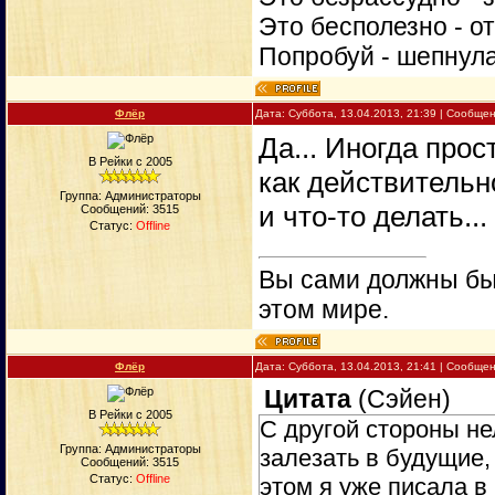
Это бесполезно - о
Попробуй - шепнул
Флёр
Дата: Суббота, 13.04.2013, 21:39 | Сообще
Да... Иногда прос
В Рейки с 2005
как действительно
Группа: Администраторы
и что-то делать...
Сообщений:
3515
Статус:
Offline
Вы сами должны быт
этом мире.
Флёр
Дата: Суббота, 13.04.2013, 21:41 | Сообще
Цитата
(
Сэйен
)
В Рейки с 2005
С другой стороны не
Группа: Администраторы
залезать в будущие
Сообщений:
3515
Статус:
Offline
этом я уже писала в