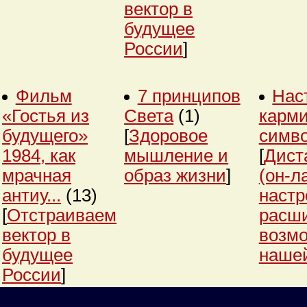
вектор в
будущее
России
]
Фильм
7 принципов
Нас
«Гостья из
Света
(1)
карми
будущего»
[
Здоровое
симв
1984, как
мышление и
[
Дист
мрачная
образ жизни
]
(он-л
антиу...
(13)
настр
[
Отстраиваем
расш
вектор в
возм
будущее
нашей
России
]