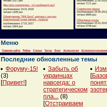
читано 1017 раз
опубликовано 11.04.2010
читано 7171 раз
Два типа социализма - что выбираете вы?
Славянские имена
опубликовано 19.01.2018
опубликовано 29.06.201
читано 1209 раз
читано 6869 раз
Обнаружение "ДНК Бога": критика с научно-
практической точки зрения - тезисно
Обрядовые куклы
опубликовано 15.01.201
опубликовано 17.01.2017
читано 6748 раз
читано 1664 раз
Меню
Главная сайта
Рейки
Статьи
Тесты
Блог
Астрология
Астроконсультаци
Последние обновленные темы
Форуму-15!
Забыть об
Изм
(3)
украинцах
[
Базо
[
Привет!
]
навсегда: о
понят
стратегическом
эзоте
пла...
(8)
[
Отстраиваем