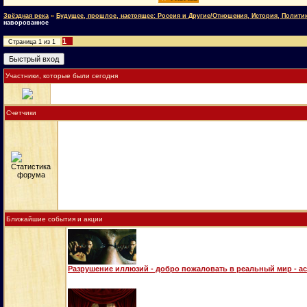
Звёздная река
»
Будущее, прошлое, настоящее: Россия и Другие/Отношения, История, Полити
наворованное
1
Страница
1
из
1
Участники, которые были сегодня
Счетчики
Ближайшие события и акции
Разрушение иллюзий - добро пожаловать в реальный мир - а