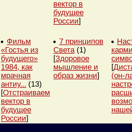
вектор в
будущее
России
]
Фильм
7 принципов
Нас
«Гостья из
Света
(1)
карми
будущего»
[
Здоровое
симв
1984, как
мышление и
[
Дист
мрачная
образ жизни
]
(он-л
антиу...
(13)
настр
[
Отстраиваем
расш
вектор в
возм
будущее
нашей
России
]