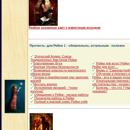
Разбор хорарных карт с известным исходом
Прочесть: для Рейки 1 - обязательно, остальным - полезно
Этический Кодекс Союза
Традиционных Мастеров Рейки
Благодарение Духа
Рейки для всех! Рейки
Краткая техника безопасности
Рейки для всех…
Возможные опасности магического
Вновь о "Самонастрой
образа жизни
Обучение и прогресс в
Потери и приобретения при занятиях
Рейки - все в ваших рука
магией
Изначальная причина 
Мечтать вредно
обстоятельства - почему
Исполнение желаний - "порог
Болезнь - что это ? Н
колдуна"
указание?
Обращение к Рейки - начало работы
Процедура работы в Рейки
Полный и краткий сеанс Рейки себе