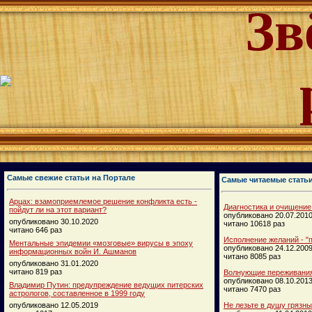
Зв
Самые свежие статьи на Портале
Самые читаемые стать
Арцах: взамоприемлемое решение конфликта есть -
Диагностика и очищение
пойдут ли на этот вариант?
опубликовано 20.07.201
опубликовано 30.10.2020
читано 10618 раз
читано 646 раз
Исполнение желаний - "п
Ментальные эпидемии «мозговые» вирусы в эпоху
опубликовано 24.12.200
информационных войн И. Ашманов
читано 8085 раз
опубликовано 31.01.2020
читано 819 раз
Волнующие переживания
опубликовано 08.10.201
Владимир Путин: предупреждение ведущих питерских
читано 7470 раз
астрологов, составленное в 1999 году
опубликовано 12.05.2019
Не лезьте в душу грязн