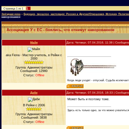
1
Страница
1
из
1
Звёздная река
»
Будущее, прошлое, настоящее: Россия и Другие/Отношения, История, Полити
наворованное
Ассоциация У с ЕС - боялись, что отнимут наворованное
Майя
Дата: Четверг, 07.04.2016, 11:38 | Сообще
aka Fiona - Мастер-учитель, в Рейки с
2000
Группа: Администраторы
Сообщений:
12980
Статус:
Offline
Когда люди уходят - отпускай. Судьба исключает 
Даби
Дата: Четверг, 07.04.2016, 16:33 | Сообще
Может быть и поэтому тоже.
В Рейки с 2006
Здесь есть только одно, за что можно ухватиться.
Группа: Администраторы
Сообщений:
3838
Статус:
Offline