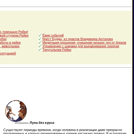
 с помощью Рейки!
вой ступени Рейки
Ёжик событий
ыбор
Крест Будды, из практик Владимира Антонова
аботы в рейки
Медитация прощения, очищение низших тел от блоков
, животными,
Упражнение с шарами для выравнивания энергии
Треугольник Рейки
 ситуацией
Луна без курса
Существуют периоды времени, когда человека в реализации даже прекрасно
продуманных и хорошо организованных планов настигает провал. В астрологии