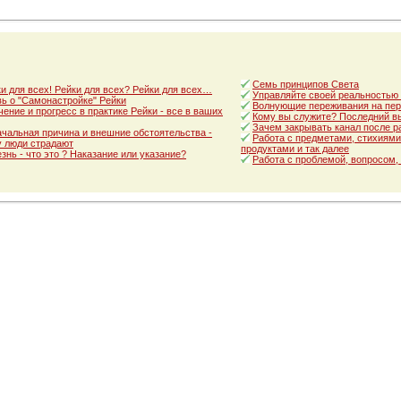
Семь принципов Света
и для всех! Рейки для всех? Рейки для всех…
Управляйте своей реальностью
ь о "Самонастройке" Рейки
Волнующие переживания на пер
ение и прогресс в практике Рейки - все в ваших
Кому вы служите? Последний в
Зачем закрывать канал после р
чальная причина и внешние обстоятельства -
Работа с предметами, стихиями
 люди страдают
продуктами и так далее
знь - что это ? Наказание или указание?
Работа с проблемой, вопросом,