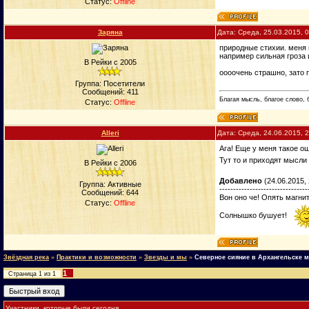
Статус:
Offline
Заряна
Дата: Среда, 25.03.2015, 
природные стихии. меня
например сильная гроза
В Рейки с 2005
оооочень страшно, зато 
Группа: Посетители
Сообщений:
411
Благая мысль, благое слово, 
Статус:
Offline
Alleri
Дата: Среда, 24.06.2015, 
Ага! Еще у меня такое о
Тут то и приходят мысли
В Рейки с 2006
Добавлено
(24.06.2015, 
Группа: Активные
--------------------------------
Сообщений:
644
Вон оно че! Опять магни
Статус:
Offline
Солнышко бушует!
Звёздная река
»
Практики и возможности
»
Звезды и мы
»
Северное сияние в Архангельске м
1
Страница
1
из
1
Участники, которые были сегодня