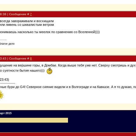
08:38 | Сообщение #
7
 всегда завораживали и восхищали
 или ливень со шквалистым ветром
понимаешь насколько ты меелок по сравнению со Вселенной))))
благое дело
23:43 | Сообщение #
8
щущение на вершине горы, в Домбае. Когда выше тебя уже нет. Сверху смотришь и дух
 о суетности бытия нашего)))
23:43)
-------------
тные бури до G4! Северное сияние видели и в Волгограде и на Кавказе. А я то думаю, 
арт 2015