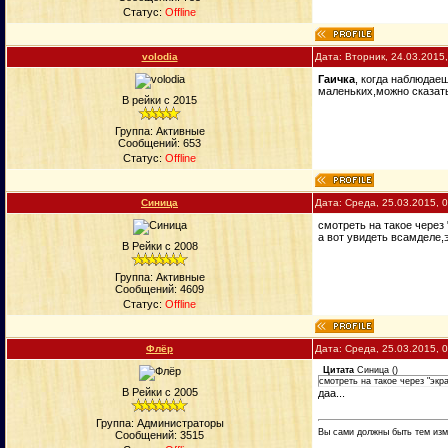
Статус:
Offline
volodia
Дата: Вторник, 24.03.2015
Гаичка
, когда наблюдае
маленьких,можно сказать 
В рейки с 2015
Группа: Активные
Сообщений:
653
Статус:
Offline
Синица
Дата: Среда, 25.03.2015, 
смотреть на такое через 
а вот увидеть всамделе,э
В Рейки с 2008
Группа: Активные
Сообщений:
4609
Статус:
Offline
Флёр
Дата: Среда, 25.03.2015, 
Цитата
Синица
(
)
смотреть на такое через "экр
В Рейки с 2005
даа...
Группа: Администраторы
Вы сами должны быть тем изм
Сообщений:
3515