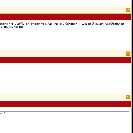
ими,что действительно не стоит ничего бояться. Ну, а за близких, особенно за
. Я понимаю так.
но !