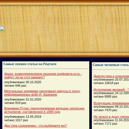
Самые свежие статьи на Портале
Самые читаемые стать
Арцах: взамоприемлемое решение конфликта есть -
Диагностика и очищени
пойдут ли на этот вариант?
опубликовано 20.07.201
опубликовано 30.10.2020
читано 10618 раз
читано 646 раз
Исполнение желаний - "
Ментальные эпидемии «мозговые» вирусы в эпоху
опубликовано 24.12.200
информационных войн И. Ашманов
читано 8085 раз
опубликовано 31.01.2020
читано 819 раз
Волнующие переживания
опубликовано 08.10.201
Владимир Путин: предупреждение ведущих питерских
читано 7470 раз
астрологов, составленное в 1999 году
опубликовано 12.05.2019
Не лезьте в душу грязн
читано 1017 раз
опубликовано 11.04.201
читано 7171 раз
Два типа социализма - что выбираете вы?