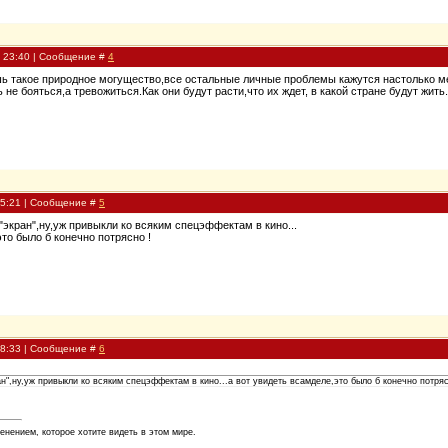
, 23:40 | Сообщение #
4
шь такое природное могущество,все остальные личные проблемы кажутся настолько мелк
не бояться,а тревожиться.Как они будут расти,что их ждет, в какой стране будут жить
05:21 | Сообщение #
5
"экран",ну,уж привыкли ко всяким спецэффектам в кино...
то было б конечно потрясно !
08:33 | Сообщение #
6
ан",ну,уж привыкли ко всяким спецэффектам в кино...а вот увидеть всамделе,это было б конечно потряс
енением, которое хотите видеть в этом мире.