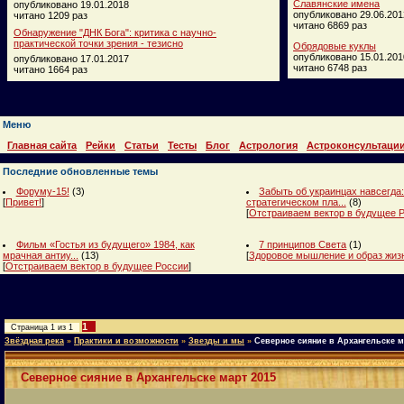
Славянские имена
опубликовано 19.01.2018
опубликовано 29.06.201
читано 1209 раз
читано 6869 раз
Обнаружение "ДНК Бога": критика с научно-
практической точки зрения - тезисно
Обрядовые куклы
опубликовано 15.01.201
опубликовано 17.01.2017
читано 6748 раз
читано 1664 раз
Меню
Главная сайта
Рейки
Статьи
Тесты
Блог
Астрология
Астроконсультаци
Последние обновленные темы
Форуму-15!
(3)
Забыть об украинцах навсегда:
[
Привет!
]
стратегическом пла...
(8)
[
Отстраиваем вектор в будущее 
Фильм «Гостья из будущего» 1984, как
7 принципов Света
(1)
мрачная антиу...
(13)
[
Здоровое мышление и образ жиз
[
Отстраиваем вектор в будущее России
]
1
Страница
1
из
1
Звёздная река
»
Практики и возможности
»
Звезды и мы
»
Северное сияние в Архангельске м
Северное сияние в Архангельске март 2015