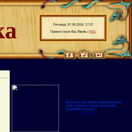
ка
Пятница, 07.08.2026, 17:07
Приветствую Вас
Гость
|
RSS
Если ты все время нарываешься,
будь готов к тому что тебя
однажды порвут.
Кодекс ковбоя