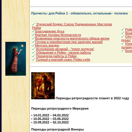
Прочесть: для Рейки 1 - обязательно, остальным - полезно
Этический Кодекс Союза Традиционных Мастеров
Рейки
Рейк
Благодарение Духа
Внов
Краткая техника безопасности
Обуч
Возможные опасности магического образа жизни
руках!
Потери и приобретения при занятиях магией
Изна
Мечтать вредно
почему
Исполнение желаний - "порог колдуна"
Боле
Обращение к Рейки - начало работы
Процедура работы в Рейки
Полный и краткий сеанс Рейки себе
Периоды ретроградности планет в 2022 году
Периоды ретроградного Меркурия
• 14.01.2022 – 04.02.2022
• 10.05.2022 – 03.06.2022
• 10.09.2022 – 02.10.2022
Периоды ретроградной Венеры