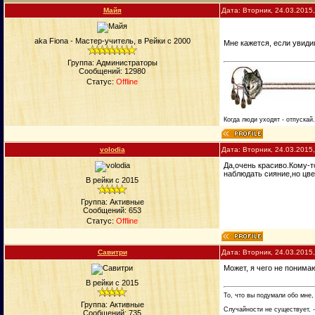
Майя
Дата: Вторник, 24.03.2015
aka Fiona - Мастер-учитель, в Рейки с 2000
Мне кажется, если увиди
Группа: Администраторы
Сообщений:
12980
Статус:
Offline
Когда люди уходят - отпускай
volodia
Дата: Вторник, 24.03.2015
Да,очень красиво.Кому-т
наблюдать сияние,но цвет
В рейки с 2015
Группа: Активные
Сообщений:
653
Статус:
Offline
Савитри
Дата: Вторник, 24.03.2015
Может, я чего не понима
В рейки с 2015
То, что вы подумали обо мне,
Группа: Активные
Случайности не существует, -
Сообщений:
735