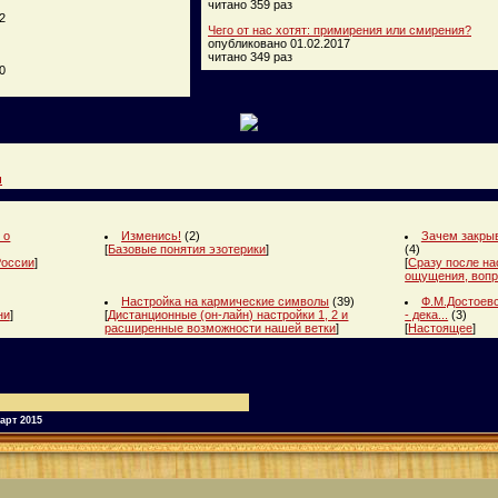
читано 359 раз
2
Чего от нас хотят: примирения или смирения?
опубликовано 01.02.2017
читано 349 раз
0
и
 о
Изменись!
(2)
Зачем закрыв
[
Базовые понятия эзотерики
]
(4)
России
]
[
Сразу после на
ощущения, вопр
Настройка на кармические символы
(39)
Ф.М.Достоевс
ни
]
[
Дистанционные (он-лайн) настройки 1, 2 и
- дека...
(3)
расширенные возможности нашей ветки
]
[
Настоящее
]
арт 2015