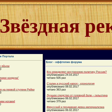
Звёздная ре
и Портала
Блог - оффтопик форума
е яйцом
0
Кто определяет внутреннюю политику России?
опубликовано 24.03.2017
порог колдуна"
читано 505 раз
9
Сталин и русский народ - хронология
опубликовано 08.02.2017
 на первой ступени Рейки
читано 363 раз
3
Лучшее средство от головной боли – гильотина
опубликовано 06.02.2017
ыми ногами!
читано 379 раз
0
#ярусский и продажная девка империализма
опубликовано 06.02.2017