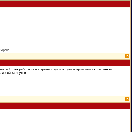
сыграна.
ене, и 10 лет работы за полярным кругом в тундре,приходилось частенько
 детей,за внуков...