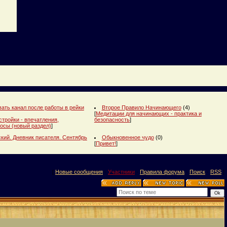
ать канал после работы в рейки
Второе Правило Начинающего
(4)
[
Медитации для начинающих - практика и
стройки - впечатления,
безопасность
]
осы (новый раздел)
]
кий. Дневник писателя. Сентябрь
Обыкновенное чудо
(0)
[
Привет!
]
[
Новые сообщения
·
Участники
·
Правила форума
·
Поиск
·
RSS
]