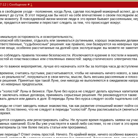
17:12 | Сообщение #
1
на в свободном уходе - положение, когда Луна, сделав последний мажорный аспект, до 
 минут до суток. В этот период как бы несет на себе впечатление о своем последнем а
 моменту. В повседневной жизни многие люди в это время бывают рассеянными, неув
и, предается мечтаниям и перестает следить за тем, что происходит вокруг.
ксимальную осторожность и осмотрительность;
зопасной обстановке, отдыхать или заниматься рутинными, хорошо знакомыми делами
ответственные, "судьбоносные" решения: как правило, они базируются на неверных пр
огие вещи, особенно рассчитанные на долгий срок эксплуатации: вы можете не замети
но соблюдать правила техники безопасности. Исключаются курение в постели и мани
стей из пластмассовых или стеклянных емкостей: заряд статического электричества 
кое-то важное мероприятие, лучше его назначать хотя бы за полтора часа до вступлен
времени, считаясь пустыми, рассчитываются, чтобы не начинать ничего нового, а зак
 из реальности", погружаться в свои мечты, мысли, быть весьма рассеянным и плох
е решения. Принятые при такой Луне, они никогда не выполняются в ожидаемом напр
 из неверных предпосылок.
"холостой" Луны в бизнесе. При Луне без курса не следует делать крупных капиталов
т заключать новые договора, принимать серьезные решения. Не рекомендуется также
ать деньги или давать в долг. В периоды Луны без курса следует особо тщательно со
риоды не стоит заводить новые знакомства, так как развитие отношений может пойти с
ем. Естественно, что не следует в периоды "холостой" Луны расписываться (жениться
 время.
уется создавать или регистрировать сайты. Не лучшее время подавать заявки на учас
амных кампаний. Если Вы уже участвуете в какой либо системе, то не стоит в это вр
атериалы (а тем более писать статьи или программы).
акие периоды? Ответ очень простой. Ничего. По крайней мере, ничего особенно важного
отой, которую Вы хорошо знаете и делаете "на автомате". Заканчивать все, что надо