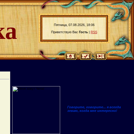
ка
Пятница, 07.08.2026, 18:06
Приветствую Вас
Гость
|
RSS
Говорите, говорите... я всегда
зеваю, когда мне интересно!