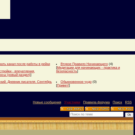
ать канал после работы в рейки
Второе Правило Начинающего
(4)
[
Медитации для начинающих - практика и
стройки - впечатления,
безопасность
]
осы (новый раздел)
]
кий. Дневник писателя. Сентябрь
Обыкновенное чудо
(0)
[
Привет!
]
[
Новые сообщения
·
Участники
·
Правила форума
·
Поиск
·
RSS
]