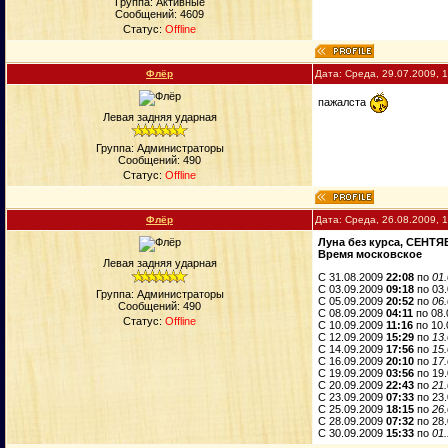
Группа: Активные
Сообщений:
4609
Статус:
Offline
Флёp
Дата: Среда, 29.07.2009, 
пажалста
Левая задняя ударная
Группа: Администраторы
Сообщений:
490
Статус:
Offline
Флёp
Дата: Среда, 26.08.2009, 
Луна без курса, СЕНТЯ
Время московское
Левая задняя ударная
C 31.08.2009
22:08
по
01
C 03.09.2009
09:18
по 03
Группа: Администраторы
C 05.09.2009
20:52
по
06
Сообщений:
490
C 08.09.2009
04:11
по 08
Статус:
Offline
C 10.09.2009
11:16
по 10
C 12.09.2009
15:29
по
13
C 14.09.2009
17:56
по
15
C 16.09.2009
20:10
по
17
C 19.09.2009
03:56
по 19
C 20.09.2009
22:43
по
21
C 23.09.2009
07:33
по 23
C 25.09.2009
18:15
по
26
C 28.09.2009
07:32
по 28
C 30.09.2009
15:33
по
01