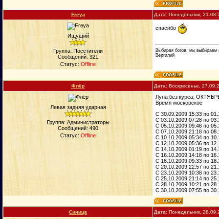
Freya
Дата: Понедельник, 31.08.
спасибо
Ищущий
Выбирая богов, мы выбираем 
Группа: Посетители
Вергилий
Сообщений:
321
Статус:
Offline
Флёp
Дата: Воскресенье, 27.09.
Луна без курса, ОКТЯБР
Время московское
Левая задняя ударная
C 30.09.2009 15:33 по 01
C 03.10.2009 07:28 по 03
Группа: Администраторы
C 05.10.2009 09:46 по 05
Сообщений:
490
C 07.10.2009 21:18 по 08
Статус:
Offline
C 10.10.2009 05:34 по 10
C 12.10.2009 05:36 по 12
C 14.10.2009 01:19 по 14
C 16.10.2009 14:18 по 16
C 18.10.2009 09:33 по 18
C 20.10.2009 22:57 по 21
C 23.10.2009 10:38 по 23
C 25.10.2009 21:14 по 25
C 28.10.2009 10:21 по 28
C 30.10.2009 07:55 по 30
Синица
Дата: Понедельник, 28.09.