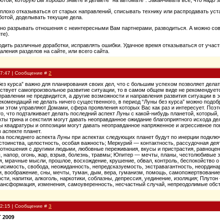
еплохо отказываться от старых направлений, списывать технику или распродавать ус
отой, доделывать текущие дела.
но разрывать отношения с неинтересными Вам партнерами, разводиться. А можно совм
те).
дить различные доработки, исправлять ошибки. Удачное время отказываться от участ
аления разделов на сайте, или всего сайта.
17:47 | Сообщение #
2
ез курса” важно для планирования своих дел, что с большим успехом позволяет дела
тствует самопроизвольное развитие ситуации, то в самом общем виде не рекомендуетс
равлении не предвидится, а другие возможности и направления развития ситуации в 
комендаций не делать ничего существенного, в период “Луны без курса” можно подоб
и этом управляют Домами, сфера проявления которых Вас как раз и интересует. Поэто
то, что подталкивает делать последний аспект Луны с какой-нибудь планетой, который,
кты трина и секстиля могут давать неоправданное ожидание благоприятного исхода 
 квадратуры и оппозиции могут давать неоправданное напряженное и агрессивное по
 аспекте планет.
ва последнего аспекта Луны при аспектах следующих планет будут по инерции подклю
стоинства, целостность, особая важность; Меркурий — контактность, рассудочная дея
отношения с другими людьми, любовные переживания, вкусы и пристрастия, равноценн
, напор, огонь, жар, взрыв, болезнь, травмы; Юпитер — мечты, планы, честолюбивые
я, мрачные мысли, прошлое, восхождение, крушение, обвал, контроль, беспокойство о 
симость, свобода, неожиданность, непредсказуемость, экстравагантность, неординар
, воображение, сны, мечты, туман, дым, вера, гуманизм, помощь, самопожертвование
сти, напитки, алкоголь, наркотики, соблазны, депрессия, уединение, изоляция; Плутон 
трансформация, изменения, самоуверенность, несчастный случай, непреодолимые обст
12:15 | Сообщение #
3
 2009