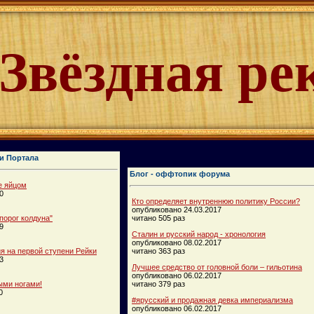
Звёздная ре
и Портала
Блог - оффтопик форума
е яйцом
0
Кто определяет внутреннюю политику России?
опубликовано 24.03.2017
порог колдуна"
читано 505 раз
9
Сталин и русский народ - хронология
опубликовано 08.02.2017
 на первой ступени Рейки
читано 363 раз
3
Лучшее средство от головной боли – гильотина
опубликовано 06.02.2017
ыми ногами!
читано 379 раз
0
#ярусский и продажная девка империализма
опубликовано 06.02.2017