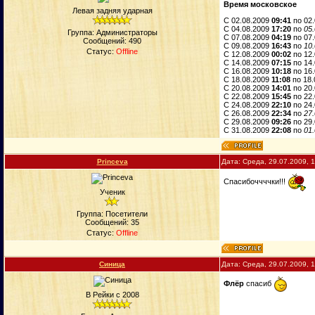
Время московское
Левая задняя ударная
C 02.08.2009
09:41
по 02
C 04.08.2009
17:20
по
05
Группа: Администраторы
C 07.08.2009
04:19
по 07
Сообщений:
490
C 09.08.2009
16:43
по
10
Статус:
Offline
C 12.08.2009
00:02
по 12
C 14.08.2009
07:15
по 14
C 16.08.2009
10:18
по 16
C 18.08.2009
11:08
по 18.
C 20.08.2009
14:01
по 20
C 22.08.2009
15:45
по 22
C 24.08.2009
22:10
по 24
C 26.08.2009
22:34
по
27
C 29.08.2009
09:26
по 29
C 31.08.2009
22:08
по
01
Princeva
Дата: Среда, 29.07.2009, 
Спасибоччччки!!!
Ученик
Группа: Посетители
Сообщений:
35
Статус:
Offline
Синица
Дата: Среда, 29.07.2009, 
Флёр
cпасиб
В Рейки с 2008