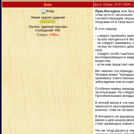
Флёp
Дата: Среда, 22.07.2009, 
Луна без курса
, или Лу
этом пути от нескольких
Левая задняя ударная
соответствующим текущем
погружается в свои мысл
Группа: Администраторы
В этот период:
Сообщений:
490
Статус:
Offline
- следует проявлять ма
- лучше находиться в бе
- не следует принимать 
- лучше не покупать дор
срок;
- следует особо тщатель
воспламеняющихся жидко
вещества;
- если вам предстоит ка
Вот именно эти периоды 
Человек может "выпадать
принимать ответственны
заблуждении или исходят
Особенно важны периоды 
эксплуатации. Не следуе
Противопоказано вкладыв
В личной жизни в эти пе
закончатся разочаровани
конечно, тоже не лучшее
В Интернете не рекоменд
время и для начала рекл
стоит размещать новые м
Что же тогда делать в т
заниматься рутинной раб