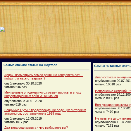
Самые свежие статьи на Портале
Самые читаемые стать
Арцах: взамоприемлемое решение конфликта есть -
Диагностика и очищени
пойдут ли на этот вариант?
опубликовано 20.07.201
опубликовано 30.10.2020
читано 10618 раз
читано 646 раз
Исполнение желаний - "
Ментальные эпидемии «мозговые» вирусы в эпоху
опубликовано 24.12.200
информационных войн И. Ашманов
читано 8085 раз
опубликовано 31.01.2020
читано 819 раз
Волнующие переживания
опубликовано 08.10.201
Владимир Путин: предупреждение ведущих питерских
читано 7470 раз
астрологов, составленное в 1999 году
опубликовано 12.05.2019
Не лезьте в душу грязн
читано 1017 раз
опубликовано 11.04.201
читано 7171 раз
Два типа социализма - что выбираете вы?