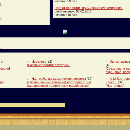
читано 359 раз
2
Чего от нас хотят: примирения или смирения?
опубликовано 01.02.2017
читано 349 раз
0
и
 о
Изменись!
(2)
Зачем закрыв
[
Базовые понятия эзотерики
]
(4)
России
]
[
Сразу после на
ощущения, вопр
Настройка на кармические символы
(39)
Ф.М.Достоевс
ни
]
[
Дистанционные (он-лайн) настройки 1, 2 и
- дека...
(3)
расширенные возможности нашей ветки
]
[
Настоящее
]