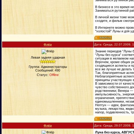
В бизнесе в это время н
Заниматься рутинной раб
В личной жизни тоже мож
сходите, и фильм смотри
В Интернете можно прово
"холостой" Луны и для уд
Флёp
Дата: Среда, 22.07.2009, 
Знание периодов “Луны б
“Луны без курса” соотве
Левая задняя ударная
ситуации в желаемом нап
Впрочем, кроме общих ре
сходящиеся аспекты и пр
Группа: Администраторы
все же лучше не делать 
Сообщений:
490
Так, благоприятные аспе
Статус:
Offline
Неблагоприятные аспекты
принципы участвующих в
В зависимости от качест
чувство собственного до
родственники; Венера — 
импульсивность, энергия
ограничения, препятстви
единомышленники, незави
Нептун — идеи, фантазии
музыка, лекарства, жидко
напор, подавленность, 
Флёp
Дата: Среда, 29.07.2009, 
Луна без курса, АВГУСТ