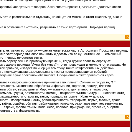
таревший ассортимент товаров. Заканчивать проекты, разрывать деловые связи.
естно развлекаться и отдыхать, но общаться много не стоит (например, в кино
ия в различных системах, разрывать связи с партнерами. Подходит период
ть элективная астрология — самая магическая часть Астрологии. Поскольку периоду
я в этот период что-либо начинать и делать что-то существенное — изменений
этот период не осознаваемы.
рать определенные промежутки времени, когда другие планеты образуют
му даже в периоды “Луны без курса” что-то происходит и можно что-то делать. Но
 как правило, и задает по инерции тематику таких неэффективных действий.
дел с последующими разочарованиями из-за несовершившихся событий.
ведение в уже спокойной обстановке. Соединение может проявиться через
чаться следующие основные принципы этих планет: Солнце — гордость, “Я”,
тельность, мышление, обработка информации, торговля, соседи, близкие
ый обмен, вещи, деньги; Марс — активность, деятельность, агрессия,
 замыслы, удача, возможности, помощь, покровительство; Сатурн — неприятности,
защищенности, старость, закон, порядок, авторитет; Уран — друзья,
ность, изобретательность, революционность, терроризм, взрыв, молния, транс;
, тайны, ошибки, обманы, заблуждения, иллюзии, разочарования, неуверенность,
— страхи, фобии, тайны, воля, сила, насилие, принуждение, агрессия, энергия,
оятельства, фатальность.