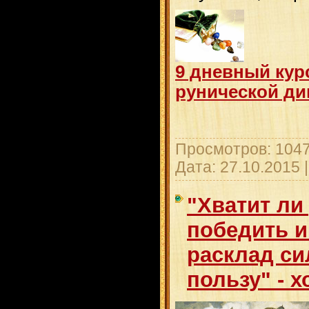
9 дневный кур
рунической див
Просмотров: 1047
Дата:
27.10.2015
"Хватит ли
победить и
расклад си
пользу" - х