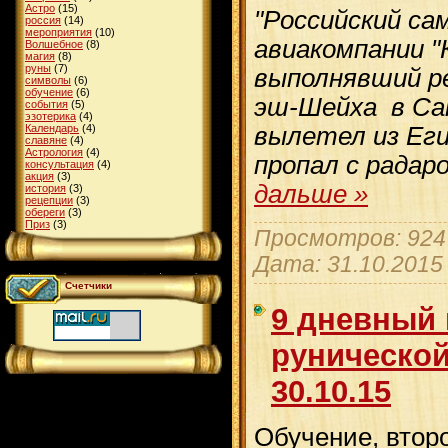
Астро
(15)
"Российский са
россия
(14)
мероприятия
(10)
авиакомпании "
Волшебное
(8)
магия
(8)
руны
(7)
выполнявший ре
символы
(6)
обучение
(6)
эш-Шейха в Са
события
(5)
эзотерика
(4)
Календарь
(4)
вылетел из Егип
славяне
(4)
Астрология
(4)
пропал с радар
консультация
(4)
акция
(3)
дальше »
история
(3)
рецепции
(3)
обереги
(3)
Приз
(3)
Просмотров: 924 
Дата:
31.10.2015
Счетчики
9 дневный 
рунической
30.10.15
Обучение, второ