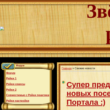
Зв
Форум
Главная
»
Свежие новости
Форум
Рейки 1
Супер пре
Рейки-сеансы
Рейки 2
новых посе
Совместимые с Рейки практики
Портала :)
Рейки настройки