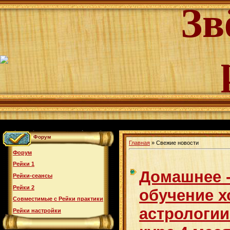
Зв
Форум
Главная
»
Свежие новости
Форум
Рейки 1
Домашнее -
Рейки-сеансы
Рейки 2
обучение 
Совместимые с Рейки практики
астрологи
Рейки настройки