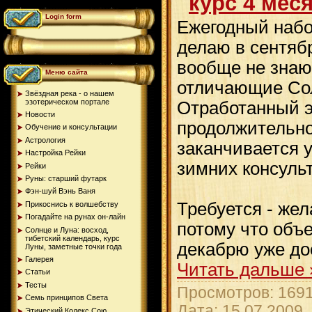
курс 4 меся
Login form
Ежегодный набо
делаю в сентяб
вообще не знаю
Меню сайта
отличающие Сол
Звёздная река - о нашем
эзотерическом портале
Отработанный 
Новости
продолжительно
Обучение и консультации
Астрология
заканчивается 
Настройка Рейки
зимних консуль
Рейки
Руны: старший футарк
Фэн-шуй Вэнь Ваня
Требуется - жел
Прикоснись к волшебству
Погадайте на рунах oн-лайн
потому что объе
Солнце и Луна: восход,
тибетский календарь, курс
декабрю уже до
Луны, заметные точки года
Галерея
Читать дальше 
Статьи
Тесты
Просмотров: 1691
Семь принципов Света
Дата:
15.07.2009
Этический Кодекс Сою...