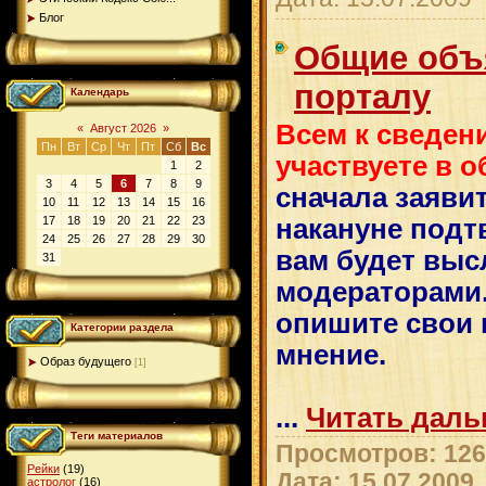
Блог
Общие объ
порталу
Календарь
Всем к сведен
«
Август 2026
»
Пн
Вт
Ср
Чт
Пт
Сб
Вс
участвуете в 
1
2
3
4
5
6
7
8
9
сначала заявит
10
11
12
13
14
15
16
17
18
19
20
21
22
23
накануне подтв
24
25
26
27
28
29
30
вам будет выс
31
модераторами.
опишите свои 
Категории раздела
мнение.
Образ будущего
[1]
...
Читать даль
Теги материалов
Просмотров: 126
Рейки
(19)
Дата:
15.07.2009
астролог
(16)