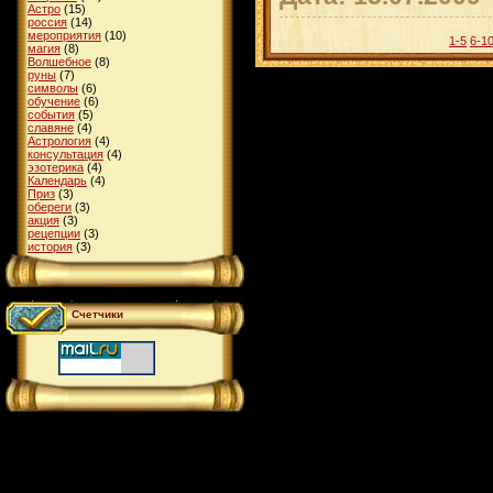
Астро
(15)
россия
(14)
мероприятия
(10)
1-5
6-1
магия
(8)
Волшебное
(8)
руны
(7)
символы
(6)
обучение
(6)
события
(5)
славяне
(4)
Астрология
(4)
консультация
(4)
эзотерика
(4)
Календарь
(4)
Приз
(3)
обереги
(3)
акция
(3)
рецепции
(3)
история
(3)
Счетчики