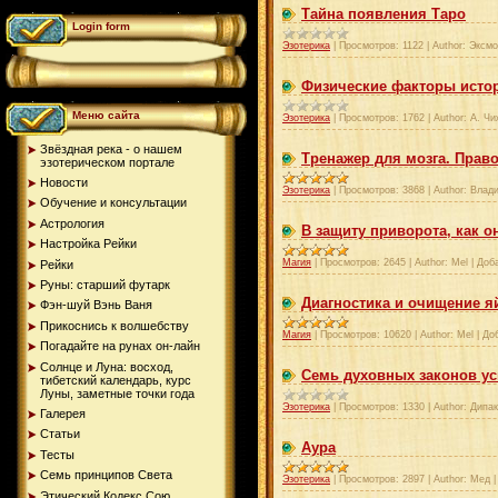
Тайна появления Таро
Login form
Эзотерика
|
Просмотров:
1122
|
Author:
Эксмо
Физические факторы исто
Меню сайта
Эзотерика
|
Просмотров:
1762
|
Author:
А. Чи
Звёздная река - о нашем
Тренажер для мозга. Прав
эзотерическом портале
Новости
Эзотерика
|
Просмотров:
3868
|
Author:
Влади
Обучение и консультации
Астрология
В защиту приворота, как о
Настройка Рейки
Магия
|
Просмотров:
2645
|
Author:
Mel
|
Доб
Рейки
Руны: старший футарк
Диагностика и очищение 
Фэн-шуй Вэнь Ваня
Прикоснись к волшебству
Магия
|
Просмотров:
10620
|
Author:
Mel
|
До
Погадайте на рунах oн-лайн
Солнце и Луна: восход,
Семь духовных законов ус
тибетский календарь, курс
Луны, заметные точки года
Эзотерика
|
Просмотров:
1330
|
Author:
Дипак
Галерея
Статьи
Аура
Тесты
Семь принципов Света
Эзотерика
|
Просмотров:
2897
|
Author:
Мед
Этический Кодекс Сою...