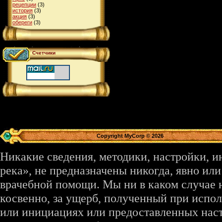
рецепции
(3)
история
(3)
акция
(3)
обереги
(3)
Счетчики
Copyright MyCorp © 2026
Никакие сведения, методики, настройки, 
река», не предназначены никогда, явно ил
врачебной помощи. Мы ни в каком случае 
косвенно, за ущерб, полученный при испо
или инициациях или предоставленных наст