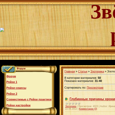
Зв
Форум
Главная
»
Статьи
»
Эзотерика
» Эзоте
Форум
В категории материалов
:
50
Показано материалов
:
31-40
Рейки 1
Сортировать по
:
Просмотрам
Рейки-сеансы
Рейки 2
Глубинные причины хрони
Совместимые с Рейки практики
Рейки настройки
Эзотерика
|
Просмотров:
4023
|
Author:
Ирина
22.06.2012
|
Комментарии (0)