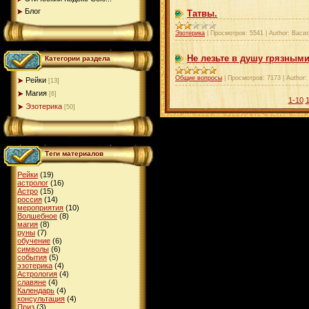
Блог
Татвы.
Эзотерика
|
Просмотров:
5541
|
Author:
Васи
Не лезьте в душу грязными
Категории раздела
Общие вопросы
|
Просмотров:
7173
|
Author:
Рейки
[13]
Магия
[6]
1-10
1
Эзотерика
[50]
Теги материалов
Рейки
(19)
астролог
(16)
Астро
(15)
россия
(14)
мероприятия
(10)
Волшебное
(8)
магия
(8)
руны
(7)
обучение
(6)
символы
(6)
события
(5)
эзотерика
(4)
Астрология
(4)
славяне
(4)
Календарь
(4)
консультация
(4)
Приз
(3)