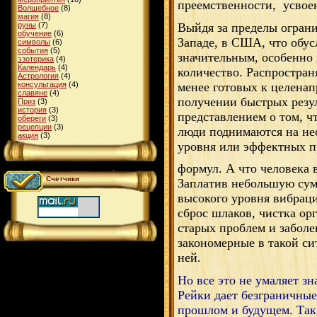
преемственности,
усвое
Волшебное
(8)
магия
(8)
Выйдя за пределы ограни
руны
(7)
обучение
(6)
Западе, в США, что обу
символы
(6)
события
(5)
значительным, особенно 
эзотерика
(4)
Календарь
(4)
количество. Распростран
Астрология
(4)
менее готовых к целенап
консультация
(4)
славяне
(4)
получении быстрых резул
Приз
(3)
история
(3)
представлением о том, ч
обереги
(3)
рецепции
(3)
люди поднимаются на нео
акция
(3)
уровня или эффектных п
формул. А что человека 
Счетчики
Заплатив небольшую сум
высокого уровня вибраци
сброс шлаков, чистка ор
старых проблем и заболе
закономерные в такой си
ней.
Но все это не умаляет з
Рейки дает безграничны
прошлом и будущем. Так,