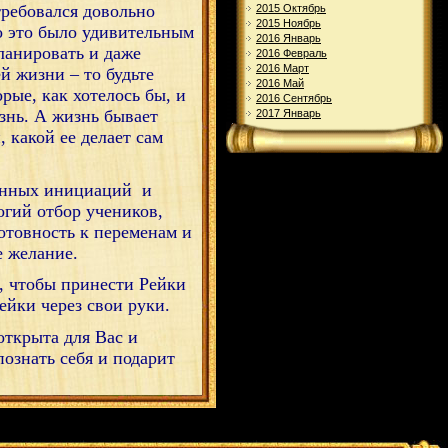
отребовался довольно
2015 Октябрь
2015 Ноябрь
о это было удивительным
2016 Январь
ланировать и даже
2016 Февраль
2016 Март
й жизни – то будьте
2016 Май
рые, как хотелось бы, и
2016 Сентябрь
знь. А жизнь бывает
2017 Январь
, какой ее делает сам
ионных инициаций и
огий отбор учеников,
отовность к переменам и
е желание.
о, чтобы принести Рейки
ейки через свои руки.
ткрыта для Вас и
ознать себя и подарит