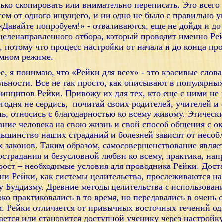
лько скопировать или внимательно переписать. Это всего
сем от одного ищущего, и ни одно не было с правильно 
«Давайте попробуем!» - отваливаются, еще не дойдя и до 
целенаправленного отбора, который проводит именно Ре
, потому что процесс настройки от начала и до конца пр
омном режиме.
, я понимаю, что «Рейки для всех» - это красивые слова
льности. Все не так просто, как описывают в популярн
принципов Рейки. Привожу их для тех, кто еще с ними не
годня не сердись,
почитай своих родителей, учителей и
нь, относись с благодарностью ко всему живому.
Этическ
ание человека на свою жизнь и свой способ общения с
льшинство наших страданий и болезней зависят от несо
 законов. Таким образом, самосовершенствование являе
страдания и безусловной любви ко всему, практика, нап
рост – необходимые условия для проводника Рейки. Дос
ни Рейки, как системы целительства, прослеживаются на
у Буддизму. Древние методы целительства с использова
ко практиковались в то время, но передавались в очень 
. Рейки отличается от привычных восточных течений о
ается или становится доступной ученику через настройк