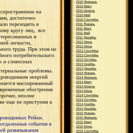
2010 Февраль
2010 Март
аспространение на
2010 Апрель
2010 Май
ам, достаточно
2010 Сентябрь
ало переходить в
2011 Январь
2011 Март
кому кругу лиц,
все
2011 Май
нтересованных в
2011 Декабрь
ией легкости,
2012 Июнь
2012 Июль
ного труда. При этом не
2012 Сентябрь
бного потребительского
2013 Сентябрь
2013 Октябрь
к и словесных
2013 Ноябрь
2013 Декабрь
материальные проблемы.
2014 Январь
проводником энергий
2014 Февраль
2014 Март
чинается массированный
2014 Апрель
– временные обострения
2014 Июль
 прочие, вполне
2014 Сентябрь
2014 Октябрь
же еще не приступив к
2014 Ноябрь
2014 Декабрь
2015 Январь
проводниках Рейки.
2015 Февраль
2015 Март
 отдаленные события в
2015 Июнь
цей развязывания
2015 Сентябрь