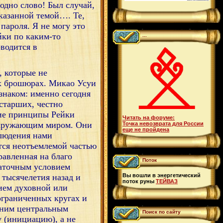
 одно слово! Был случай,
указанной темой…. Те,
пароля. Я не могу это
йки по каким-то
...
оводится в
, которые не
ых брошюрах. Микао Усуи
 знаком: именно сегодня
 старших, честно
ие принципы Рейки
Читать на форуме:
 окружающим миром. Они
Точка невозврата для России
еще не пройдена
блюдения нами
тся неотъемлемой частью
равленная на благо
Поток
таточным условием
Вы вошли в энергетический
 тысячелетия назад и
поток руны
ТЕЙВАЗ
нием духовной или
ограниченных кругах и
дним центральным
Поиск по сайту
у (инициацию), а не