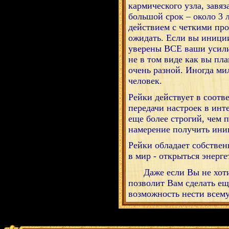
кармического узла, завяз
большой срок – около 3 
действием с четкими про
ожидать. Если вы иниции
уверены ВСЕ ваши усилия
не в том виде как вы пл
очень разной. Иногда мил
человек.
Рейки действует в соот
передачи настроек в инт
еще более строгий, чем 
намерение получить ини
Рейки обладает собствен
в мир - открыться энерг
Даже если Вы не хотите
позволит Вам сделать ещ
возможность нести всем