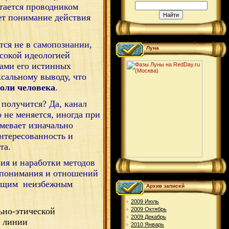
тается проводником
яет понимание действия
тся не в самопознании,
Луна
ысокой идеологией
тами его истинных
ксальному выводу, что
воли человека
.
 получится? Да, канал
 не меняется, иногда при
мевает изначально
интересованность и
та.
ия и наработки методов
о понимания и отношений
дущим
неизбежным
Архив записей
2009 Июль
2009 Октябрь
ьно-этической
2009 Декабрь
 линии
2010 Январь