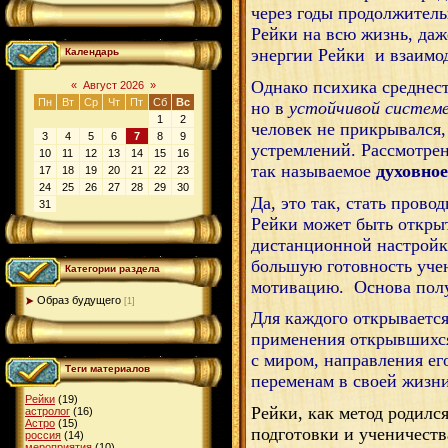
через годы продолжител
Рейки на всю жизнь, даж
энергии Рейки
и взаимо
Календарь
Однако психика среднест
«
Август 2026
»
Пн
Вт
Ср
Чт
Пт
Сб
Вс
но в
устойчивой системе
1
2
человек не прикрывался,
3
4
5
6
7
8
9
устремлений. Рассмотрен
10
11
12
13
14
15
16
так называемое
духовное
17
18
19
20
21
22
23
24
25
26
27
28
29
30
Да, это так, стать пров
31
Рейки может быть открыт
дистанционной настройке
большую готовность учен
Категории раздела
мотивацию.
Основа пол
Образ будущего
[1]
Для каждого открывается
применения открывшихся 
с миром, направления ег
Теги материалов
переменам в своей жизн
Рейки
(19)
Рейки, как метод родилс
астролог
(16)
Астро
(15)
подготовки и ученичеств
россия
(14)
мероприятия
(10)