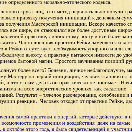
ние определенного морально-этического кодекса.
ченного круга лиц, этот метод первоначально получил р
словило привязку получения инициаций к денежным сумм
за получения Мастерской инициации. Вскоре качество ст
яясь все шире, он становился все более доступным широ
равленной практике, личностному росту и все более заи
ьтатов. Часто внешняя простота Рейки заменяется иллюз
то в Рейки отсутствует необходимость упорного и длитель
бходимую высоту, а практику пытаются низвести до удо
риемов бытовой магии. Простого заучивания позиций ру
волнует более всего? Болезни, личное неблагополучие, 
му Мастеру на первой инициации, человек становится
й, а что с этим делать он практически не понимает. На
ганизма на всех энергетических уровнях, как следствие 
ваний. Результат – тяжелое разочарование, озлобление и
туации реакции.
Человек отходит от практики Рейки, да
начения самой практики и энергий, которые действуют в 
е возможности применения и воздействия
даже на самые
 в октябре этого года, я была свидетельницей и участни