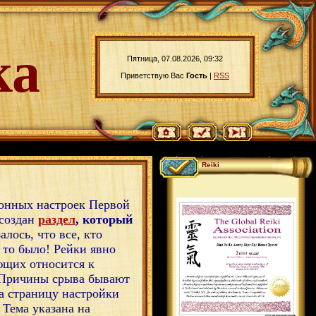
ка
Пятница, 07.08.2026, 09:32
Приветствую Вас
Гость
|
RSS
Reiki
онных настроек Первой
 создан
раздел
, который
лось, что все, кто
 то было! Рейки явно
ющих относится к
. Причины срыва бывают
на страницу настройки
 Тема указана на