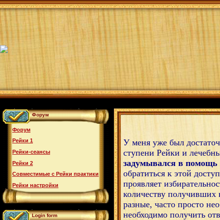
Форум
Форум
У меня уже был достато
Рейки 1
ступени Рейки и лечебн
Рейки-сеансы
задумывался в помощь
Рейки 2
обратиться к этой досту
Совместимые с Рейки практики
проявляет избирательнос
Рейки настройки
количеству получивших 
разные, часто просто не
необходимо получить отв
Login form