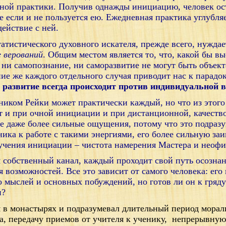
ьной практики. Получив однажды инициацию, человек ос
е если и не пользуется ею. Ежедневная практика углубл
действие с ней.
атистического духовного искателя, прежде всего, нуждае
 верований
. Общим местом является то, что, какой бы в
 ни самопознание, ни саморазвитие не могут быть объек
ие же каждого отдельного случая приводит нас к парадо
 развитие всегда происходит против индивидуальной 
одником Рейки может практически каждый, но что из этого
 и при очной инициации и при дистанционной, качество
 даже более сильные ощущения, потому что это подразу
ика к работе с такими энергиями, его более сильную за
учения инициации – чистота намерения Мастера и неофи
 собственный канал, каждый проходит свой путь осознан
возможностей. Все это зависит от самого человека: ег
о мыслей и основных побуждений, но готов ли он к гря
и?
я в монастырях и подразумевал длительный период морал
а, передачу приемов от учителя к ученику,
непрерывную