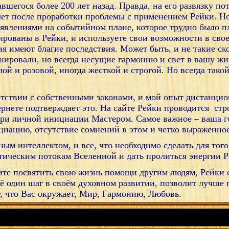
авшегося более 200 лет назад. Правда, на его развязку п
лет после проработки проблемы с применением Рейки. Н
явлениями на событийном плане, которое трудно было п
рованы в Рейки, и используете свои возможности в свое
 имеют благие последствия. Может быть, и не такие ско
анировали, но всегда несущие гармонию и свет в вашу жи
ой и розовой, иногда жесткой и строгой. Но всегда такой
ветствии с собственными законами, и мой опыт дистанц
ернете подтверждает это. На сайте Рейки проводится стр
при личной инициации Мастером. Самое важное – ваша г
циацию, отсутствие сомнений в этом и четко выраженно
ным интеллектом, и все, что необходимо сделать для тог
етическим потокам Вселенной и дать пролиться энергии Р
 посвятить свою жизнь помощи другим людям, Рейки о
ё один шаг в своём духовном развитии, позволит лучше п
у, что Вас окружает, Мир, Гармонию, Любовь.