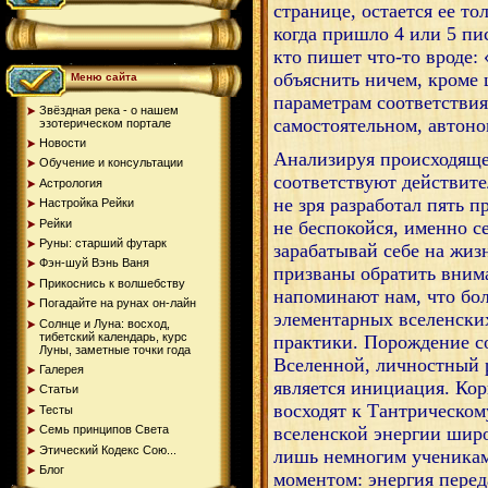
странице, остается ее то
когда пришло 4 или 5 пи
кто пишет что-то вроде: 
объяснить ничем, кроме 
Меню сайта
параметрам соответствия
Звёздная река - о нашем
самостоятельном, автон
эзотерическом портале
Новости
Анализируя происходящее
Обучение и консультации
соответствуют действите
Астрология
не зря разработал пять 
Настройка Рейки
Рейки
не беспокойся, именно се
Руны: старший футарк
зарабатывай себе на жиз
Фэн-шуй Вэнь Ваня
призваны обратить вним
Прикоснись к волшебству
напоминают нам, что бо
Погадайте на рунах oн-лайн
элементарных вселенских
Солнце и Луна: восход,
тибетский календарь, курс
практики.
Порождение со
Луны, заметные точки года
Вселенной, личностный 
Галерея
является инициация.
Кор
Статьи
восходят к Тантрическом
Тесты
Семь принципов Света
вселенской энергии широ
Этический Кодекс Сою...
лишь немногим ученикам
Блог
моментом: энергия перед