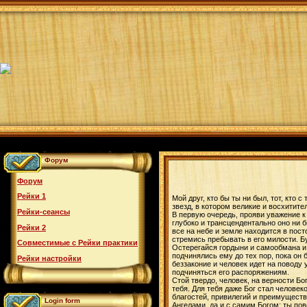
Форум
Форум
Рейки 1
Мой друг, кто бы ты ни был, тот, кто
звезд, в котором великие и восхитит
Рейки-сеансы
В первую очередь, прояви уважение к
глубоко и трансцендентально оно ни
Рейки 2
все на небе и земле находится в пос
стремись пребывать в его милости. Б
Совместимые с Рейки практики
Остерегайся гордыни и самообмана и 
подчинялись ему до тех пор, пока он 
Рейки настройки
беззаконие и человек идет на поводу 
подчиняться его распоряжениям.
Стой твердо, человек, на верности Б
тебя. Для тебя даже Бог стал человек
благостей, привилегий и преимуществ
Login form
Ангелами, да и с самим Богом; ты по