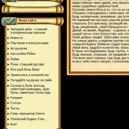
недостойным таких даров, или лишать
неких ущербных удовольствий.
Осознав своего Бога и то, что ты из с
Общаясь повседневно с небесами, обу
Будь человечным, вежливым, доступн
Не поражай несчастных ужасом резких
Меню сайта
отвратить Его приговор, грозящий им.
Будь умеренным, умей обращаться с
Звёздная река - о нашем
Давай, не жалея, бедному - и деньги,
эзотерическом портале
ущерб чести этого Искусства, или эт
Люби добрых людей. Заботливо относи
Новости
Не спеши давать суждение против соо
Обучение и консультации
subjacent legibus Stellarum (Цари подч
Имей жену, радуйся количеству твоих
Астрология
В твоих исследованиях будь глубок, 
Настройка Рейки
Будь верным, упорным, не предавай ни
Учи всех жить хорошо, сам будь дост
Рейки
если о тебе плохо говорят, Conscienti
Руны: старший футарк
Фэн-шуй Вэнь Ваня
Прикоснись к волшебству
Погадайте на рунах oн-лайн
Солнце и Луна: восход,
тибетский календарь, курс
Луны, заметные точки года
Галерея
Статьи
Тесты
Семь принципов Света
Этический Кодекс Сою...
Блог