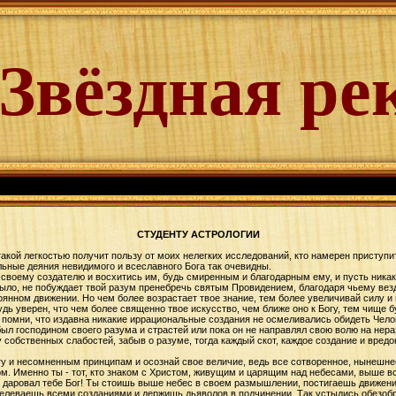
Звёздная ре
СТУДЕНТУ АСТРОЛОГИИ
 с такой легкостью получит пользу от моих нелегких исследований, кто намерен приступ
ельные деяния невидимого и всеславного Бога так очевидны.
 своему создателю и восхитись им, будь смиренным и благодарным ему, и пусть никак
 было, не побуждает твой разум пренебречь святым Провидением, благодаря чьему ве
тоянном движении. Но чем более возрастает твое знание, тем более увеличивай силу и
удь уверен, что чем более священно твое искусство, чем ближе оно к Богу, тем чище 
помни, что издавна никакие иррациональные создания не осмеливались обидеть Чело
был господином своего разума и страстей или пока он не направлял свою волю на нера
у собственных слабостей, забыв о разуме, тогда каждый скот, каждое создание и вред
огу и несомненным принципам и осознай свое величие, ведь все сотворенное, нынешне
ом. Именно ты - тот, кто знаком с Христом, живущим и царящим над небесами, выше в
 даровал тебе Бог! Ты стоишь выше небес в своем размышлении, постигаешь движение
велеваешь всеми созданиями и держишь дьяволов в подчинении. Так устыдись обезоб