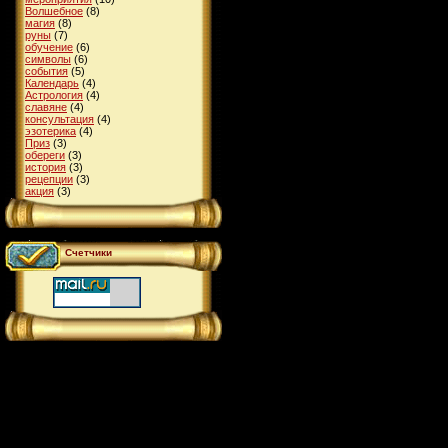
Волшебное
(8)
магия
(8)
руны
(7)
обучение
(6)
символы
(6)
события
(5)
Календарь
(4)
Астрология
(4)
славяне
(4)
консультация
(4)
эзотерика
(4)
Приз
(3)
обереги
(3)
история
(3)
рецепции
(3)
акция
(3)
Счетчики