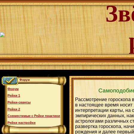
Зв
Форум
Форум
Самоподобие
Рейки 1
Рассмотрение гороскопа в
Рейки-сеансы
в настоящее время носит
Рейки 2
интерпретации карты, на 
эмпирических данных, на
Совместимые с Рейки практики
астрологами различных ст
Рейки настройки
развертка гороскопа, нач
рождения и далее первый до