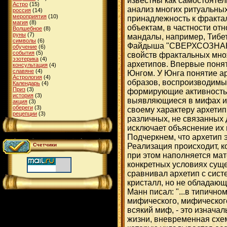
известны как самостоятел
Астро
(15)
анализ многих ритуальных
россия
(14)
мероприятия
(10)
принадлежность к фракта
магия
(8)
объектам, в частности от
Волшебное
(8)
руны
(7)
мандалы, например, Тибе
символы
(6)
Файдыша "СВЕРХСОЗНАНИ
обучение
(6)
события
(5)
свойств фрактальных мно
эзотерика
(4)
архетипов. Впервые понят
консультация
(4)
славяне
(4)
Юнгом. У Юнга понятие а
Астрология
(4)
образов, воспроизводимы
Календарь
(4)
Приз
(3)
формирующие активность 
история
(3)
выявляющиеся в мифах и
акция
(3)
обереги
(3)
своему характеру архети
рецепции
(3)
различных, не связанных д
исключает объяснение их
Подчеркнем, что архетип э
Реализация происходит, к
Счетчики
при этом наполняется мат
конкретных условиях сущ
сравнивал архетип с сис
кристалл, но не обладаю
Манн писал: "...в типично
мифического, мифического
всякий миф, - это изнача
жизни, вневременная схе