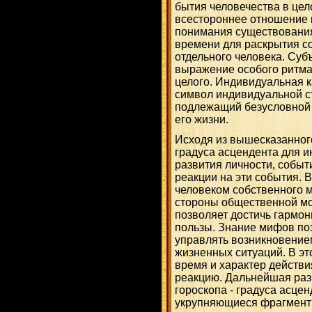
бытия человечества в цел
всестороннее отношение к
понимания существования
времени для раскрытия с
отдельного человека. Суб
выражение особого ритма
целого. Индивидуальная к
символ индивидуальной с
подлежащий безусловной 
его жизни.
Исходя из вышесказанног
градуса асцендента для и
развития личности, событ
реакции на эти события. 
человеком собственного 
стороны общественной мо
позволяет достичь гармон
пользы. Знание мифов поз
управлять возникновение
жизненных ситуаций. В это
время и характер действи
реакцию. Дальнейшая раз
гороскопа - градуса асцен
укрупняющиеся фрагменты