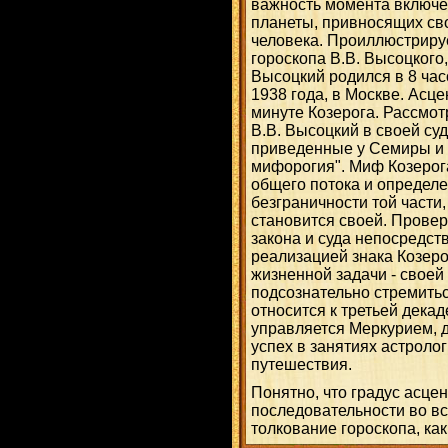
важность момента включе
планеты, привносящих св
человека. Проиллюстрир
гороскопа В.В. Высоцкого,
Высоцкий родился в 8 час
1938 года, в Москве. Асце
минуте Козерога. Рассмо
В.В. Высоцкий в своей суд
приведенные у Семиры и 
мифорогия". Миф Козерог
общего потока и определ
безграничности той части
становится своей. Провер
закона и суда непосредст
реализацией знака Козер
жизненной задачи - своей 
подсознательно стремитьс
относится к третьей декад
управляется Меркурием, д
успех в занятиях астроло
путешествия.
Понятно, что градус асце
последовательности во вс
толкование гороскопа, ка