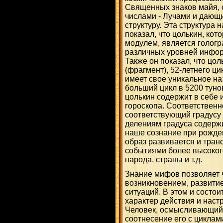
Священных знаков майя, 
числами - Лучами и даю
структуру. Эта структура 
показал, что цолькин, кот
модулем, является голог
различных уровней информ
Также он показал, что цо
(фрагмент), 52-летнего ци
имеет свое уникальное наз
больший цикл в 5200 тунов
цолькин содержит в себе 
гороскопа. Соответственн
соответствующий градусу 
делениям градуса содерж
наше сознание при рожде
образ развивается и тран
событиями более высокого
народа, страны и т.д.
Знание мифов позволяет 
возникновением, развити
ситуаций. В этом и состои
характер действия и наст
Человек, осмысливающий 
соотнесение его с циклам