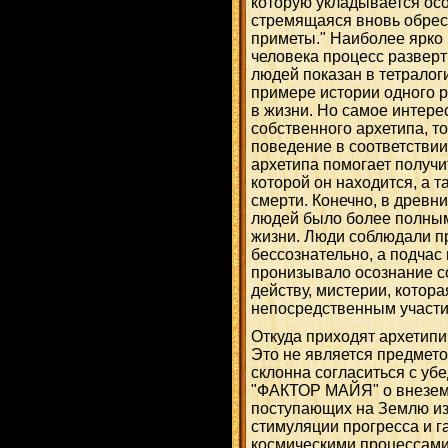
которую укладывается ос
стремящаяся вновь обрес
приметы." Наиболее ярко
человека процесс разверт
людей показан в тетралоги
примере истории одного 
в жизни. Но самое интере
собственного архетипа, т
поведение в соответствии
архетипа помогает получи
которой он находится, а т
смерти. Конечно, в древ
людей было более полным
жизни. Люди соблюдали п
бессознательно, а подчас 
пронизывало осознание с
действу, мистерии, котора
непосредственным участи
Откуда приходят архетипи
Это не является предмето
склонна согласиться с уб
"ФАКТОР МАЙЯ" о внеземн
поступающих на Землю из 
стимуляции прогресса и г
космическими процессами