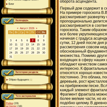
оборота асцендента.
Блог
Первый дом содержит в се
На примере гороскопа В.В
рассматривает развертку
Календарь
пропорционально делится 
рассматривается в соотв
«
Август 2026
»
гороскопа. Таким образом
Пн
Вт
Ср
Чт
Пт
Сб
Вс
все более укрупняющихся
1
2
начиная с градуса асценд
3
4
5
6
7
8
9
сутки, 12 дней после дня 
10
11
12
13
14
15
16
рассмотрения совсем нед
17
18
19
20
21
22
23
обоснованный фундамент
24
25
26
27
28
29
30
множества. Помимо други
31
входящих в сферу наших 
обладают качеством самоп
интересно. К фрактальным
относятся хорошо извест
Категории раздела
постоянно. Это облака, по
Образ будущего
[1]
деревьев, рост кристалло
на прибрежном песке. Вс
каждый элемент фрактала
Фрагмент фрактала можно
Теги материалов
более мелкие части, но и
подобно целому. В древн
Рейки
(19)
астролог
(16)