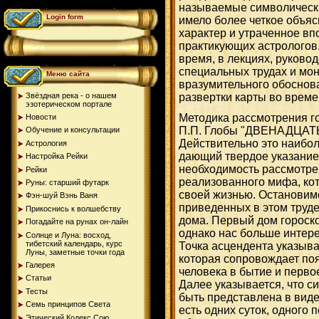
называемые символически
Login form
имело более четкое объяс
характер и утраченное вп
практикующих астрологов.
время, в лекциях, руковод
специальных трудах и мон
Меню сайта
вразумительного обоснов
Звёздная река - о нашем
развертки карты во време
эзотерическом портале
Методика рассмотрения го
Новости
П.П. Глобы "ДВЕНАДЦА
Обучение и консультации
Действительно это наибол
Астрология
дающий твердое указание
Настройка Рейки
необходимость рассмотрен
Рейки
реализованного мифа, ко
Руны: старший футарк
своей жизнью. Остановим
Фэн-шуй Вэнь Ваня
приведенных в этом труде
Прикоснись к волшебству
дома. Первый дом гороск
Погадайте на рунах oн-лайн
однако нас больше интере
Солнце и Луна: восход,
тибетский календарь, курс
Точка асцендента указыва
Луны, заметные точки года
которая сопровождает поя
Галерея
человека в бытие и перво
Статьи
Далее указывается, что с
Тесты
быть представлена в виде
Семь принципов Света
есть одних суток, одного 
Этический Кодекс Сою...