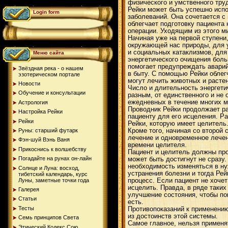
физического и умственного труд
Рейки может быть успешно исп
Login form
заболеваний. Она сочетается с
облегчает подготовку пациента
операции. Уходящим из этого м
Начиная уже на первой ступени
окружающей нас природы, для 
и социальных катаклизмов, для
Меню сайта
энергетического очищения бол
помогает предупреждать аварий
Звёздная река - о нашем
в быту. С помощью Рейки облег
эзотерическом портале
могут лечить животных и расте
Новости
Число и длительность энергети
Обучение и консультации
разным, от единственного и не
ежедневных в течение многих м
Астрология
Проводник Рейки продолжает ра
Настройка Рейки
пациенту для его исцеления. Ра
Рейки
Рейки, которую имеет целитель
Кроме того, начиная со второй
Руны: старший футарк
лечение и одновременное лечен
Фэн-шуй Вэнь Ваня
времени целителя.
Прикоснись к волшебству
Пациент и целитель должны про
Погадайте на рунах oн-лайн
может быть достигнут не сразу.
необходимость изменяться в ну
Солнце и Луна: восход,
устранения болезни и тогда Рей
тибетский календарь, курс
Луны, заметные точки года
процесс. Если пациент не хочет
исцелить. Правда, в ряде таки
Галерея
улучшение состояния, чтобы по
Статьи
есть.
Тесты
Противопоказаний к применению
из достоинств этой системы.
Семь принципов Света
Самое главное, нельзя применят
Этический Кодекс Сою...