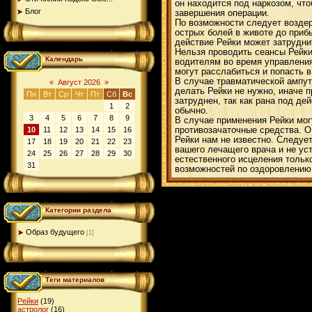
он находится под наркозом, что
Блог
завершения операции.
По возможности следует воздер
острых болей в животе до приб
действие Рейки может затрудни
Нельзя проводить сеансы Рейки
Календарь
водителям во время управления
могут расслабиться и попасть в
В случае травматической ампута
«
Август 2026
»
делать Рейки не нужно, иначе 
Пн
Вт
Ср
Чт
Пт
Сб
Вс
затруднен, так как рана под де
1
2
обычно.
3
4
5
6
7
8
9
В случае применения Рейки мог
10
11
12
13
14
15
16
противозачаточные средства. О
Рейки нам не известно. Следует
17
18
19
20
21
22
23
вашего лечащего врача и не уст
24
25
26
27
28
29
30
естественного исцеления тольк
31
возможностей по оздоровлению 
Категории раздела
Образ будущего
[1]
Теги материалов
Рейки
(19)
астролог
(16)