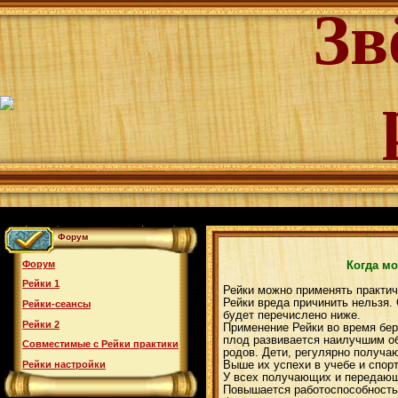
Зв
Форум
Форум
Когда м
Рейки 1
Рейки можно применять практич
Рейки вреда причинить нельзя.
Рейки-сеансы
будет перечислено ниже.
Рейки 2
Применение Рейки во время бе
плод развивается наилучшим об
Совместимые с Рейки практики
родов. Дети, регулярно получа
Выше их успехи в учебе и спорт
Рейки настройки
У всех получающих и передающ
Повышается работоспособность