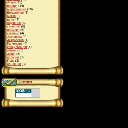
Астро
(15)
россия
(14)
мероприятия
(10)
Волшебное
(8)
магия
(8)
руны
(7)
обучение
(6)
символы
(6)
события
(5)
славяне
(4)
эзотерика
(4)
Астрология
(4)
Календарь
(4)
консультация
(4)
обереги
(3)
акция
(3)
история
(3)
Приз
(3)
рецепции
(3)
Счетчики