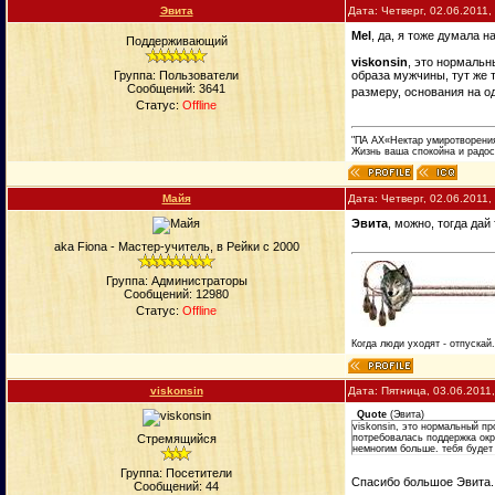
Эвита
Дата: Четверг, 02.06.2011
Mel
, да, я тоже думала 
Поддерживающий
viskonsin
, это нормальн
Группа: Пользователи
образа мужчины, тут же 
Сообщений:
3641
размеру, основания на о
Статус:
Offline
"ПА АХ«Нектар умиротворени
Жизнь ваша спокойна и радос
Майя
Дата: Четверг, 02.06.2011
Эвита
, можно, тогда дай
aka Fiona - Мастер-учитель, в Рейки с 2000
Группа: Администраторы
Сообщений:
12980
Статус:
Offline
Когда люди уходят - отпускай
viskonsin
Дата: Пятница, 03.06.2011
Quote
(
Эвита
)
viskonsin, это нормальный пр
Стремящийся
потребовалась поддержка окр
немногим больше. тебя будет
Группа: Посетители
Спасибо большое Эвита
Сообщений:
44