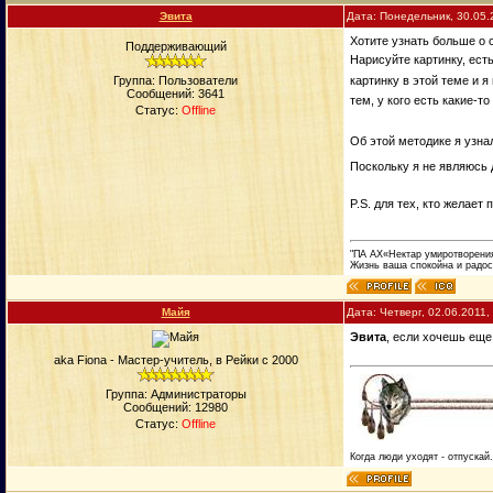
Эвита
Дата: Понедельник, 30.05.
Хотите узнать больше о
Поддерживающий
Нарисуйте картинку, ест
Группа: Пользователи
картинку в этой теме и 
Сообщений:
3641
тем, у кого есть какие-
Статус:
Offline
Об этой методике я узна
Поскольку я не являюсь
P.S. для тех, кто желае
"ПА АХ«Нектар умиротворени
Жизнь ваша спокойна и радос
Майя
Дата: Четверг, 02.06.2011
Эвита
, если хочешь еще
aka Fiona - Мастер-учитель, в Рейки с 2000
Группа: Администраторы
Сообщений:
12980
Статус:
Offline
Когда люди уходят - отпускай