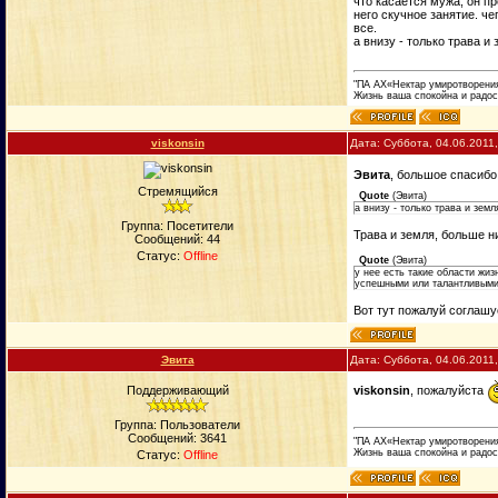
что касается мужа, он п
него скучное занятие. че
все.
а внизу - только трава и
"ПА АХ«Нектар умиротворени
Жизнь ваша спокойна и радос
viskonsin
Дата: Суббота, 04.06.2011
Эвита
, большое спасиб
Стремящийся
Quote
(
Эвита
)
а внизу - только трава и земл
Группа: Посетители
Трава и земля, больше н
Сообщений:
44
Статус:
Offline
Quote
(
Эвита
)
у нее есть такие области жиз
успешными или талантливым
Вот тут пожалуй соглашус
Эвита
Дата: Суббота, 04.06.2011
viskonsin
, пожалуйста
Поддерживающий
Группа: Пользователи
Сообщений:
3641
"ПА АХ«Нектар умиротворени
Жизнь ваша спокойна и радос
Статус:
Offline