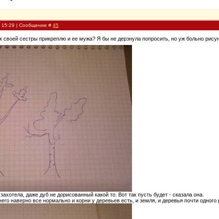
, 15:29 | Сообщение #
45
ок своей сестры прикреплю и ее мужа? Я бы не дерзнула попросить, но уж больно рис
захотела, даже дуб не дорисованный какой то. Вот так пусть будет - сказала она.
него наверно все нормально и корни у деревьев есть, и земля, и деревья почти одного