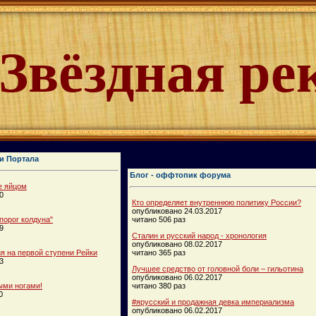
Звёздная ре
и Портала
Блог - оффтопик форума
е яйцом
0
Кто определяет внутреннюю политику России?
опубликовано 24.03.2017
порог колдуна"
читано 506 раз
9
Сталин и русский народ - хронология
опубликовано 08.02.2017
 на первой ступени Рейки
читано 365 раз
3
Лучшее средство от головной боли – гильотина
опубликовано 06.02.2017
ыми ногами!
читано 380 раз
0
#ярусский и продажная девка империализма
опубликовано 06.02.2017