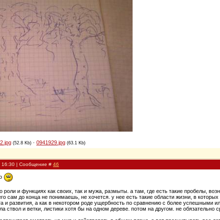
2.jpg
·
0941929.jpg
(52.8 Kb)
(63.1 Kb)
, 16:30 | Сообщение #
46
но
 роли и функциях как своих, так и мужа, размыты. а там, где есть такие пробелы, воз
его сам до конца не понимаешь, не хочется. у нее есть такие области жизни, в которы
ста и развития, а как в некотором роде ущербность по сравнению с более успешными и
ла ствол и ветки, листики хотя бы на одном дереве. потом на другом. не обязательно