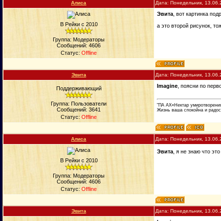
Алиса
Дата: Понедельник, 13.06.
Эвита
, вот картинка под
В Рейки с 2010
а это второй рисунок, то
Группа: Модераторы
Сообщений:
4606
Статус:
Offline
Эвита
Дата: Понедельник, 13.06.
Imagine
, поясни по перв
Поддерживающий
Группа: Пользователи
"ПА АХ«Нектар умиротворени
Сообщений:
3641
Жизнь ваша спокойна и радос
Статус:
Offline
Алиса
Дата: Понедельник, 13.06.
Эвита
, я не знаю что эт
В Рейки с 2010
Группа: Модераторы
Сообщений:
4606
Статус:
Offline
Эвита
Дата: Понедельник, 13.06.