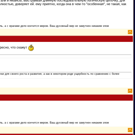
етали и нюансы, выстраивая длинную последовательную логическую цепочку, для
лностью, доверяет ей. ему приятно, когда она в чем-то "особенная", не такая, как
ь, а с врагами дело кончится миром. Ваш духовный мир не замутнен никаким злом
ресно, что скажут
очки для своего роста и развития, а как в некотором роде ущербность по сравнению с более
ь, а с врагами дело кончится миром. Ваш духовный мир не замутнен никаким злом