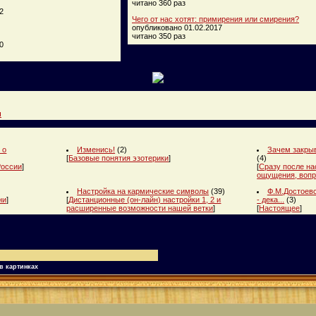
читано 360 раз
2
Чего от нас хотят: примирения или смирения?
опубликовано 01.02.2017
читано 350 раз
0
и
 о
Изменись!
(2)
Зачем закрыв
[
Базовые понятия эзотерики
]
(4)
России
]
[
Сразу после на
ощущения, вопр
Настройка на кармические символы
(39)
Ф.М.Достоевс
ни
]
[
Дистанционные (он-лайн) настройки 1, 2 и
- дека...
(3)
расширенные возможности нашей ветки
]
[
Настоящее
]
в картинках