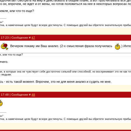
редпочитает смотреть на мир и действовать в общем плане, а вот просчитывать все д
го он, впрочем, не ждет и от жены, но готов положиться на нее в некоторых вопросах по
 земля, или что-то еще?
я»"
тна, а намеченные цели будут вскоре достигнуты. С помощью друзей вы обретете значительную прибыл
, 17:23 | Сообщение #
47
о
Вечером покажу им Ваш анализ. (2-х смысленая фраза получилась
) Инте
я, или что-то еще?
ичего.
ни, в которых она не чувствует себя достаточно сильной или способной, но воспринимает это не как т
и людьми.
ь - есть такой момент. Впрочем, это не для меня анализ и судить не мне.
, 17:48 | Сообщение #
48
я»"
тна, а намеченные цели будут вскоре достигнуты. С помощью друзей вы обретете значительную прибыл