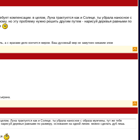
ебует компенсации. в целом, Луна трактуется как и Солнце. ты убрала наносное с
ному. но эту проблему нужно решить другим путем - нарисуй деревья равными по
ся
ь, а с врагами дело кончится миром. Ваш духовный мир не замутнен никаким злом
сыграна.
 целом, Луна трактуется как и Солнце. ты убрала наносное с образа мужчины, тут же тебе
- нарисуй деревья равными по размеру, основания на одной линии. можно сделать дуб лишь
ся