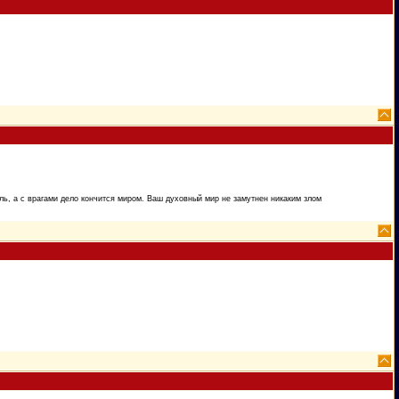
ь, а с врагами дело кончится миром. Ваш духовный мир не замутнен никаким злом