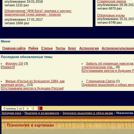
Славянские имена
опубликовано 19.01.2018
опубликовано 29.06.201
читано 1211 раз
читано 6870 раз
Обнаружение "ДНК Бога": критика с научно-
практической точки зрения - тезисно
Обрядовые куклы
опубликовано 15.01.201
опубликовано 17.01.2017
читано 6748 раз
читано 1666 раз
Меню
Главная сайта
Рейки
Статьи
Тесты
Блог
Астрология
Астроконсультаци
Последние обновленные темы
Форуму-15!
(3)
Забыть об украинцах навсегда:
[
Привет!
]
стратегическом пла...
(8)
[
Отстраиваем вектор в будущее 
Фильм «Гостья из будущего» 1984, как
7 принципов Света
(1)
мрачная антиу...
(13)
[
Здоровое мышление и образ жиз
[
Отстраиваем вектор в будущее России
]
2
Страница
2
из
2
«
1
Звёздная река
»
Практики и возможности
»
Здоровое мышление и образ жизни
»
Психология 
Психология в картинках