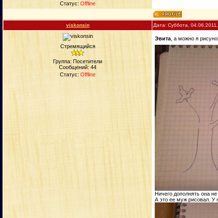
Статус:
Offline
viskonsin
Дата: Суббота, 04.06.2011
Эвита
, а можно я рисун
Стремящийся
Группа: Посетители
Сообщений:
44
Статус:
Offline
Ничего дополнять она не 
А это ее муж рисовал. У 