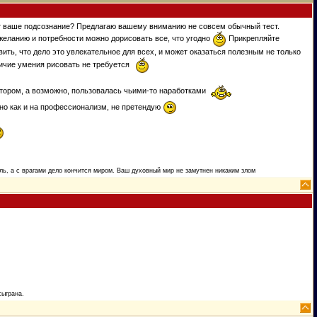
ет ваше подсознание? Предлагаю вашему вниманию не совсем обычный тест.
 желанию и потребности можно дорисовать все, что угодно
Прикрепляйте
вить, что дело это увлекательное для всех, и может оказаться полезным не только
аличие умения рисовать не требуется
втором, а возможно, пользовалась чьими-то наработками
но как и на профессионализм, не претендую
ь, а с врагами дело кончится миром. Ваш духовный мир не замутнен никаким злом
сыграна.