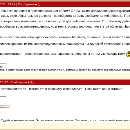
2011, 13:29 | Сообщение #
1
 себе и отношениях с противоположным полом? О том, какие модели поведения дикту
ь лишь одно обязательное условие - на ней должны быть изображены дуб и береза. По
я по мере сил и возможности в течение суток дам небольшой анализ. От себя хочу доба
то проблемы во взаимоотношениях, но и тем, кто довольно счастлив в этой области. Н
ла из бесплатного вебинара психолога Виктории Малиной, возможно, она и является а
 дипломированным или сертифицированным психологом, на глубокий психоанализ, рав
т присоединиться - желательно сначала нарисовать рисунок, а потом уже читать тему
я»"
тна, а намеченные цели будут вскоре достигнуты. С помощью друзей вы обретете значительную прибыл
, 20:57 | Сообщение #
41
 потренироваться - можно это в рассылку июня сделать. Пока никто ее не готовил.
. Судьба исключает лишних. Это не значит, что они плохие. Это значит, что их роль в твоей жизни уже 