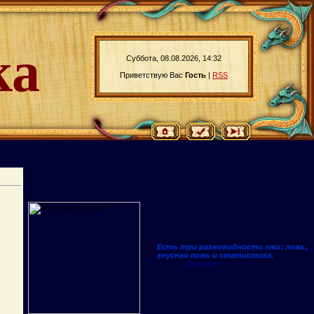
ка
Суббота, 08.08.2026, 14:32
Приветствую Вас
Гость
|
RSS
Есть три разновидности лжи: ложь,
гнусная ложь и статистика.
Дизраэли