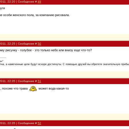
2011, 22:20 | Сообщение #
49
руги
же особи женского пола, за компанию рисовала.
2011, 22:25 | Сообщение #
50
ому рисунку - голубое - это только небо или внизу еще что-то?
я»"
тна, а намеченные цели будут вскоре достигнуты. С помощью друзей вы обретете значительную прибыл
2011, 22:35 | Сообщение #
51
о , похоже что трава
может вода какая-то
2011, 22:35 | Сообщение #
52