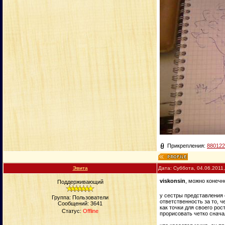
Прикрепления:
880122
Эвита
Дата: Суббота, 04.06.2011
viskonsin
, можно конеч
Поддерживающий
у сестры представления о
Группа: Пользователи
ответственность за то, ч
Сообщений:
3641
как точки для своего ро
Статус:
Offline
прорисовать четко снача