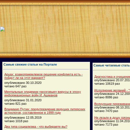
Самые свежие статьи на Портале
Самые читаемые стать
Арцах: взамоприемлемое решение конфликта есть -
Диагностика и очищени
пойдут ли на этот вариант?
опубликовано 20.07.201
опубликовано 30.10.2020
читано 10619 раз
читано 647 раз
Исполнение желаний - "
Ментальные эпидемии «мозговые» вирусы в эпоху
опубликовано 24.12.200
информационных войн И. Ашманов
читано 8086 раз
опубликовано 31.01.2020
читано 821 раз
Волнующие переживания
опубликовано 08.10.201
Владимир Путин: предупреждение ведущих питерских
читано 7470 раз
астрологов, составленное в 1999 году
опубликовано 12.05.2019
Не лезьте в душу грязн
читано 1018 раз
опубликовано 11.04.201
читано 7173 раз
Два типа социализма - что выбираете вы?