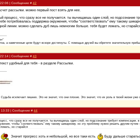
, 22:06 | Сообщение #
42
насчет рассылки. можно первый пост взять для нее.
ый процесс, что сразу все не получается. ты вычищаешь один слой, но подсознание тр
тебе потребовалась поддержка окружения, чтобы "соответствовать" ему такому шикар
дной линии. можно сделать дуб лишь немногим больше. тебя будет ломать, но старай
я»"
тна, а намеченные цели будут вскоре достигнуты. С помощью друзей вы обретете значительную прибыл
, 22:14 | Сообщение #
43
 текст удобный для тебя - в разделе Рассылки.
. Судьба исключает лишних. Это не значит, что они плохие. Это значит, что их роль в твоей жизни уже 
, 13:33 | Сообщение #
44
оцесс, что сразу все не получается. ты вычищаешь один слой, но подсознание требует компенсации. в
ужения, чтобы "соответствовать" ему такому шикарному. но эту проблему нужно решить другим путем 
 ломать, но старайся
.
Значит прогресс хоть и небольшой, но все таки есть.
Буду дальше старать