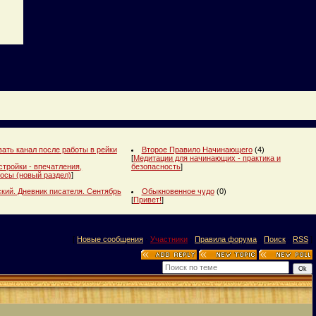
ать канал после работы в рейки
Второе Правило Начинающего
(4)
[
Медитации для начинающих - практика и
стройки - впечатления,
безопасность
]
осы (новый раздел)
]
кий. Дневник писателя. Сентябрь
Обыкновенное чудо
(0)
[
Привет!
]
[
Новые сообщения
·
Участники
·
Правила форума
·
Поиск
·
RSS
]