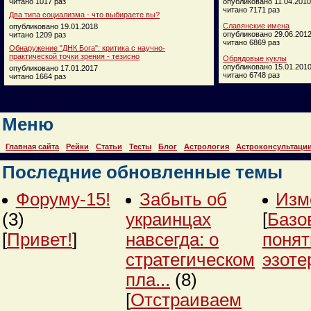
читано 1017 раз
опубликовано 11.04.2010
читано 7171 раз
Два типа социализма - что выбираете вы?
Славянские имена
опубликовано 19.01.2018
опубликовано 29.06.201
читано 1209 раз
читано 6869 раз
Обнаружение "ДНК Бога": критика с научно-
практической точки зрения - тезисно
Обрядовые куклы
опубликовано 15.01.201
опубликовано 17.01.2017
читано 6748 раз
читано 1664 раз
Меню
Главная сайта
Рейки
Статьи
Тесты
Блог
Астрология
Астроконсультаци
Последние обновленные темы
Форуму-15!
Забыть об
Изм
(3)
украинцах
[
Базо
[
Привет!
]
навсегда: о
понят
стратегическом
эзоте
пла...
(8)
[
Отстраиваем