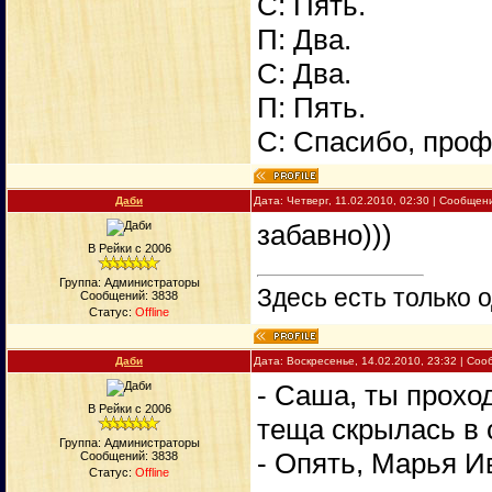
С: Пять.
П: Два.
С: Два.
П: Пять.
С: Спасибо, проф
Даби
Дата: Четверг, 11.02.2010, 02:30 | Сообще
забавно)))
В Рейки с 2006
Группа: Администраторы
Здесь есть только о
Сообщений:
3838
Статус:
Offline
Даби
Дата: Воскресенье, 14.02.2010, 23:32 | Со
- Саша, ты проход
В Рейки с 2006
теща скрылась в 
Группа: Администраторы
- Опять, Марья И
Сообщений:
3838
Статус:
Offline