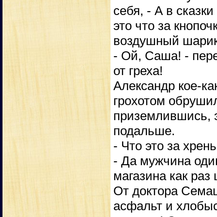
себя, - А в сказк
это что за кнопоч
воздушный шарик 
- Ой, Саша! - пе
от греха!
Александр кое-ка
грохотом обрушил
приземлившись, э
подальше.
- Что это за хрен
- Да мужчина оди
магазина как раз 
От доктора Семаш
асфальт и хлобыс