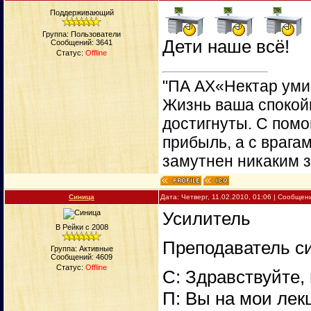
Поддерживающий
Группа: Пользователи
Дети наше всё!
Сообщений:
3641
Статус:
Offline
"ПА АХ«Нектар уми
Жизнь ваша спокойн
достигнуты. С пом
прибыль, а с врага
замутнен никаким 
Синица
Дата: Четверг, 11.02.2010, 01:06 | Сообще
Усилитель
В Рейки с 2008
Преподаватель си
Группа: Активные
Сообщений:
4609
Статус:
Offline
С: Здравствуйте,
П: Вы на мои лек