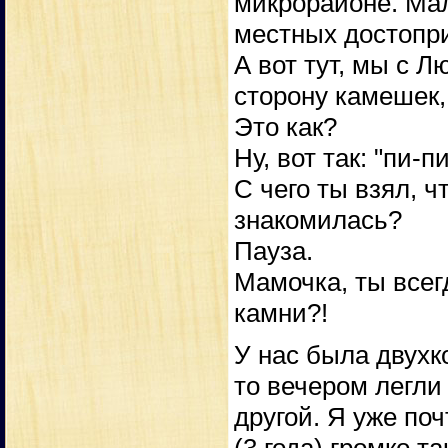
микрорайоне. Мал
местных достопр
А вот тут, мы с Л
сторону камешек, 
Это как?
Ну, вот так: "пи-пи
С чего ты взял, ч
знакомилась?
Пауза.
Мамочка, ты всег
камни?!
У нас была двухк
то вечером легли 
другой. Я уже поч