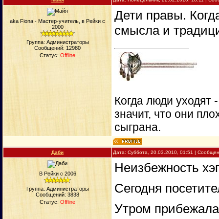
Дети правы. Когд
aka Fiona - Мастер-учитель, в Рейки с
смысла и традици
2000
Группа: Администраторы
Сообщений:
12980
Статус:
Offline
Когда люди уходят 
значит, что они пло
сыграна.
Даби
Дата: Суббота, 20.03.2010, 01:51 | Сообще
Неизбежность хэ
В Рейки с 2006
Сегодня посетите
Группа: Администраторы
Сообщений:
3838
Статус:
Offline
Утром прибежала 