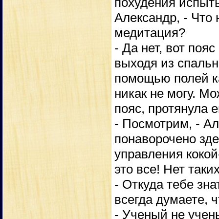
похудения испыты
Александр, - Что
медитация?
- Да нет, вот поя
выходя из спальн
помощью полей ка
никак не могу. М
пояс, протянула е
- Посмотрим, - Ал
понаворочено зде
управления кокой-
это все! Нет таки
- Откуда тебе зна
всегда думаете, 
- Ученый не учен