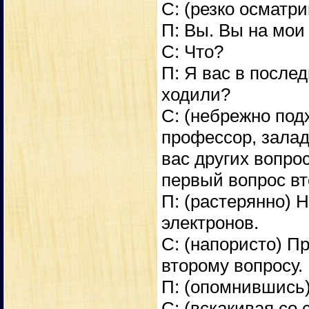
С: (резко осматри
П: Вы. Вы на мои
С: Что?
П: Я вас в после
ходили?
С: (небрежно подх
профессор, залади
вас других вопрос
первый вопрос вто
П: (растерянно) Н
электронов.
С: (напористо) П
второму вопросу.
П: (опомнившись)
С: (вскакивая со 