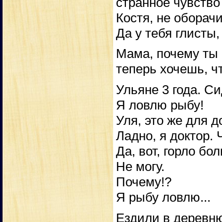
странное чувство 
Костя, не оборач
Да у тебя глисты,
Мама, почему ты 
теперь хочешь, ч
Ульяне 3 года. С
Я ловлю рыбу!
Уля, это же для д
Ладно, я доктор. 
Да, вот, горло бо
Не могу.
Почему!?
Я рыбу ловлю...
Ездили в деревню