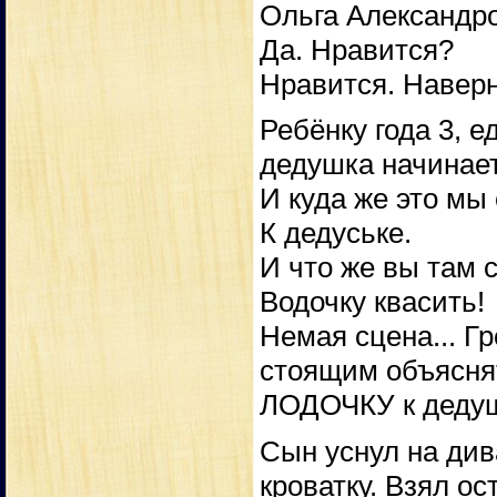
Ольга Александро
Да. Нравится?
Нравится. Наверн
Ребёнку года 3, 
дедушка начинает
И куда же это мы
К дедуське.
И что же вы там 
Водочку квасить!
Немая сцена... Г
стоящим объяснят
ЛОДОЧКУ к дедуш
Сын уснул на див
кроватку. Взял ос