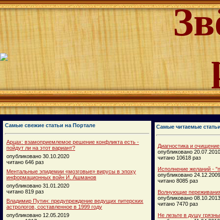
Зв
Самые свежие статьи на Портале
Самые читаемые стать
Арцах: взамоприемлемое решение конфликта есть -
Диагностика и очищение
пойдут ли на этот вариант?
опубликовано 20.07.201
опубликовано 30.10.2020
читано 10618 раз
читано 646 раз
Исполнение желаний - "п
Ментальные эпидемии «мозговые» вирусы в эпоху
опубликовано 24.12.200
информационных войн И. Ашманов
читано 8085 раз
опубликовано 31.01.2020
читано 819 раз
Волнующие переживания
опубликовано 08.10.201
Владимир Путин: предупреждение ведущих питерских
читано 7470 раз
астрологов, составленное в 1999 году
опубликовано 12.05.2019
Не лезьте в душу грязн