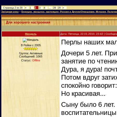
2
Страница
2
из
29
«
1
3
4
…
28
29
»
Звёздная река
»
Будущее, прошлое, настоящее: Россия и Другие/Отношения, История, Полити
Для хорошего настроения
Миндаль
Дата: Пятница, 22.01.2010, 23:42 | Сообще
Перлы наших ма
В Рейки с 2005
Дочери 5 лет. Пр
Группа: Активные
Сообщений:
1065
занятие по чтени
Статус:
Offline
Дура, я дура! поч
Потом вдруг зати
спокойно говорит:
Но красивая...
Сыну было 6 лет.
воспитательницы