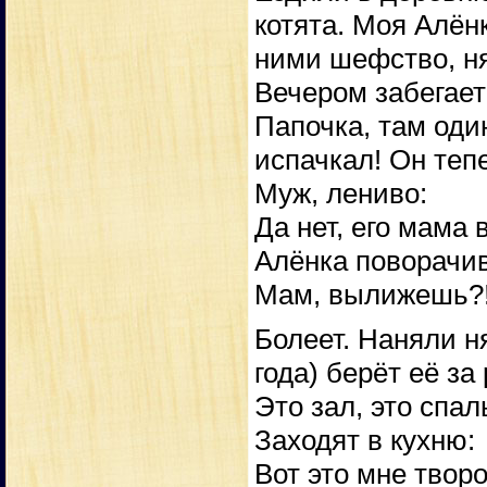
котята. Моя Алёнк
ними шефство, ня
Вечером забегает
Папочка, там оди
испачкал! Он теп
Муж, лениво:
Да нет, его мама 
Алёнка поворачив
Мам, вылижешь?
Болеет. Наняли н
года) берёт её за
Это зал, это спал
Заходят в кухню:
Вот это мне творо