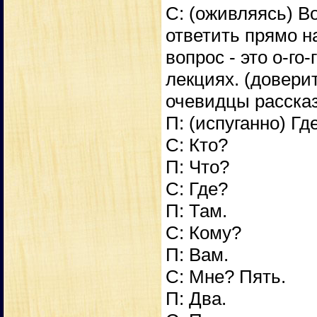
С: (оживляясь) Во
ответить прямо н
вопрос - это о-го
лекциях. (довери
очевидцы рассказ
П: (испуганно) Гд
С: Кто?
П: Что?
С: Где?
П: Там.
С: Кому?
П: Вам.
С: Мне? Пять.
П: Два.