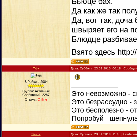
Бьюце бах.
Да как же так по
Да, вот так, доча
швыряет его на п
Блюдце разбивает
Взято здесь http:/
Taja
Дата: Суббота, 23.01.2010, 00:18 | Сообще
В Рейки с 2004
Группа: Активные
Это невозможно - с
Сообщений:
2287
Статус:
Offline
Это безрассудно - 
Это бесполезно - о
Попробуй - шепнул
Эвита
Дата: Суббота, 23.01.2010, 11:45 | Сообще