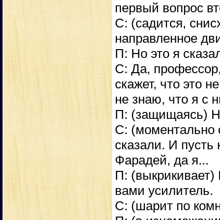
первый вопрос вто
С: (садится, снис
направленное дви
П: Но это я сказа
С: Да, профессор,
скажет, что это н
не знаю, что я с 
П: (защищаясь) Н
С: (моментально 
сказали. И пусть 
Фарадей, да я...
П: (выкрикивает)
вами усилитель.
С: (шарит по комн