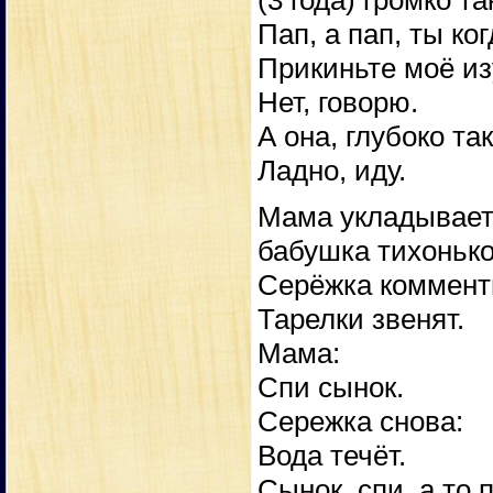
(3 года) громко т
Пап, а пап, ты к
Прикиньте моё из
Нет, говорю.
А она, глубоко та
Ладно, иду.
Мама укладывает 
бабушка тихонько
Серёжка коммент
Тарелки звенят.
Мама:
Спи сынок.
Сережка снова:
Вода течёт.
Сынок, спи, а то 