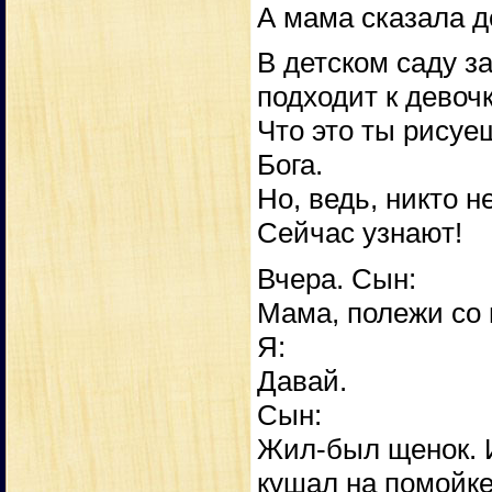
А мама сказала д
В детском саду з
подходит к девочк
Что это ты рисуе
Бога.
Но, ведь, никто не
Сейчас узнают!
Вчера. Сын:
Мама, полежи со м
Я:
Давай.
Сын:
Жил-был щенок. И
кушал на помойке