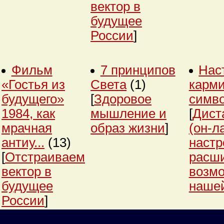
вектор в
будущее
России
]
Фильм
7 принципов
Нас
«Гостья из
Света
(1)
карми
будущего»
[
Здоровое
симв
1984, как
мышление и
[
Дист
мрачная
образ жизни
]
(он-л
антиу...
(13)
настр
[
Отстраиваем
расш
вектор в
возм
будущее
нашей
России
]