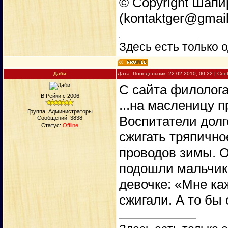
© Copyright Шап
(kontaktger@gmail
Здесь есть только о
Даби
Дата: Понедельник, 22.02.2010, 00:22 | С
С сайта филолог
В Рейки с 2006
...на масленицу п
Группа: Администраторы
Воспитатели долг
Сообщений:
3838
Статус:
Offline
сжигать тряпично
проводов зимы. О
подошли мальчик 
девочке: «Мне каж
сжигали. А то бы