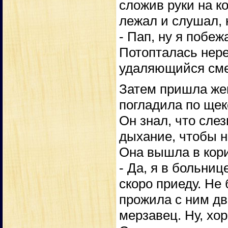
сложив руки на к
лежал и слушал, к
- Пап, ну я побеж
Потопталась нере
удаляющийся сме
Затем пришла жен
погладила по щек
Он знал, что слез
дыхание, чтобы н
Она вышла в кори
- Да, я в больнице
скоро приеду. Не 
прожила с ним дв
мерзавец. Ну, хо