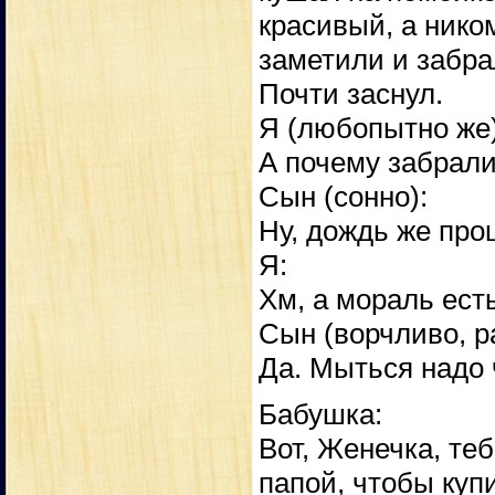
красивый, а нико
заметили и забра
Почти заснул.
Я (любопытно же)
А почему забрал
Сын (сонно):
Ну, дождь же про
Я:
Хм, а мораль ест
Сын (ворчливо, ра
Да. Мыться надо 
Бабушка:
Вот, Женечка, те
папой, чтобы куп