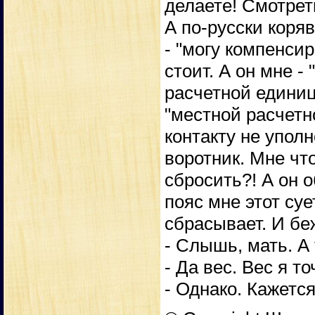
делаете! Смотреть
А по-русски коряв
- "могу компенсир
стоит. А он мне -
расчетной единиц
"местной расчетно
контакту не уполн
воротник. Мне что
сбросить?! А он 
пояс мне этот су
сбрасывает. И бе
- Слышь, мать. А
- Да вес. Вес я т
- Однако. Кажется