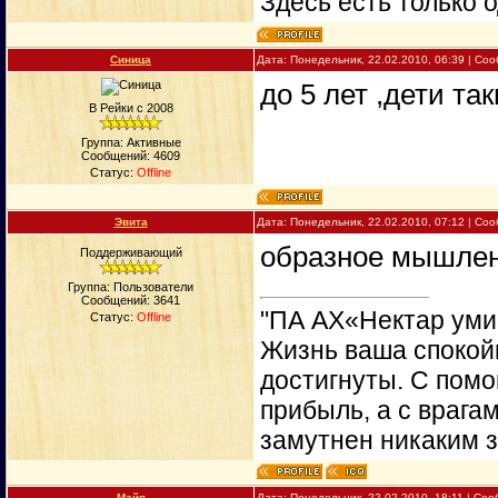
Здесь есть только о
Синица
Дата: Понедельник, 22.02.2010, 06:39 | С
до 5 лет ,дети т
В Рейки с 2008
Группа: Активные
Сообщений:
4609
Статус:
Offline
Эвита
Дата: Понедельник, 22.02.2010, 07:12 | С
образное мышле
Поддерживающий
Группа: Пользователи
Сообщений:
3641
"ПА АХ«Нектар уми
Статус:
Offline
Жизнь ваша спокойн
достигнуты. С пом
прибыль, а с врага
замутнен никаким 
Майя
Дата: Понедельник, 22.02.2010, 18:11 | Со