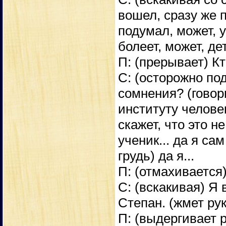
вошел, сразу же 
подумал, может, у
болеет, может, дет
П: (прерывает) К
С: (осторожно под
сомнения? (говор
институту челове
скажет, что это н
ученик... да я сам
грудь) да я...
П: (отмахивается)
С: (вскакивая) Я 
Степан. (жмет рук
П: (выдергивает 