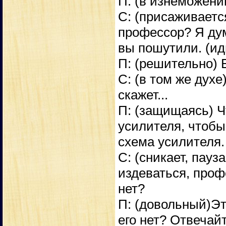
П: (в изнеможении
С: (присаживается
профессор? Я дум
вы пошутили. (ид
П: (решительно) 
С: (в том же духе
скажет...
П: (защищаясь) Ч
усилителя, чтоб
схема усилителя.
С: (сникает, пауз
издеваться, проф
нет?
П: (довольный)Эт
его нет? Отвечай