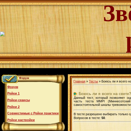
Зв
Форум
Главная
»
Тесты
» Боюсь ли я всего н
Форум
Боюсь ли я всего на свете
Рейки 1
Данный тест, который позволяет оц
Рейки-сеансы
часть теста MMPI (Миннесотски
самостоятельной шкалы тревожности
Рейки 2
Совместимые с Рейки практики
В тесте разрешено выбирать только о
Вопросов в тесте:
50
.
Рейки настройки