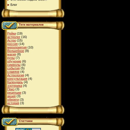
Блог
Теги материалов
Рейки
(19)
астролог
(16)
Астро
(15)
россия
(14)
мероприятия
(10)
Волшебное
(8)
магия
(8)
руны
(7)
обучение
(6)
символы
(6)
события
(5)
славяне
(4)
Астрология
(4)
консультация
(4)
Календарь
(4)
эзотерика
(4)
Приз
(3)
рецепции
(3)
акция
(3)
обереги
(3)
история
(3)
Счетчики