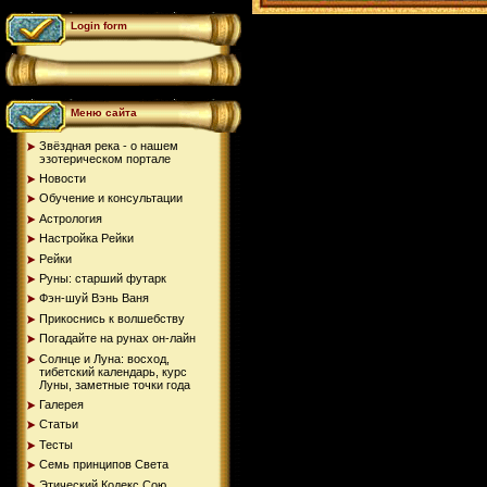
Login form
Меню сайта
Звёздная река - о нашем
эзотерическом портале
Новости
Обучение и консультации
Астрология
Настройка Рейки
Рейки
Руны: старший футарк
Фэн-шуй Вэнь Ваня
Прикоснись к волшебству
Погадайте на рунах oн-лайн
Солнце и Луна: восход,
тибетский календарь, курс
Луны, заметные точки года
Галерея
Статьи
Тесты
Семь принципов Света
Этический Кодекс Сою...