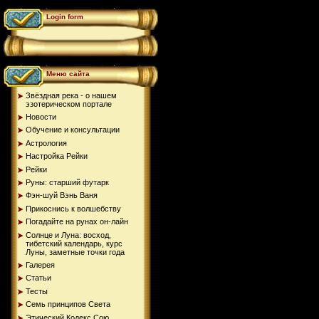
Login form
Меню сайта
Звёздная река - о нашем
эзотерическом портале
Новости
Обучение и консультации
Астрология
Настройка Рейки
Рейки
Руны: старший футарк
Фэн-шуй Вэнь Ваня
Прикоснись к волшебству
Погадайте на рунах oн-лайн
Солнце и Луна: восход,
тибетский календарь, курс
Луны, заметные точки года
Галерея
Статьи
Тесты
Семь принципов Света
Этический Кодекс Сою...