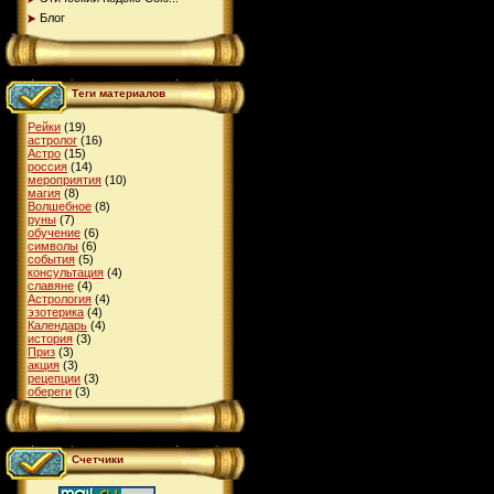
Блог
Теги материалов
Рейки
(19)
астролог
(16)
Астро
(15)
россия
(14)
мероприятия
(10)
магия
(8)
Волшебное
(8)
руны
(7)
обучение
(6)
символы
(6)
события
(5)
консультация
(4)
славяне
(4)
Астрология
(4)
эзотерика
(4)
Календарь
(4)
история
(3)
Приз
(3)
акция
(3)
рецепции
(3)
обереги
(3)
Счетчики