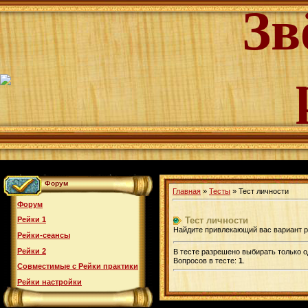
Зв
Форум
Главная
»
Тесты
» Тест личности
Форум
Тест личности
Рейки 1
Найдите привлекающий вас вариант 
Рейки-сеансы
Рейки 2
В тесте разрешено выбирать только о
Вопросов в тесте:
1
.
Совместимые с Рейки практики
Рейки настройки