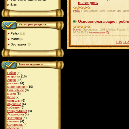
выглядеть
Блог
Рейки
|
Просмотров:
1949
|
Author:
Mel
|
Доба
Основополагающие пробле
Категории раздела
Магия
|
Просмотров:
1563
|
Author:
Мартин Х
05.08.2010
|
Комментарии (0)
Рейки
[13]
Магия
[6]
1-10
11-
Эзотерика
[50]
Теги материалов
Рейки
(19)
астролог
(16)
Астро
(15)
россия
(14)
мероприятия
(10)
Волшебное
(8)
магия
(8)
руны
(7)
символы
(6)
обучение
(6)
события
(5)
консультация
(4)
Астрология
(4)
эзотерика
(4)
славяне
(4)
Календарь
(4)
обереги
(3)