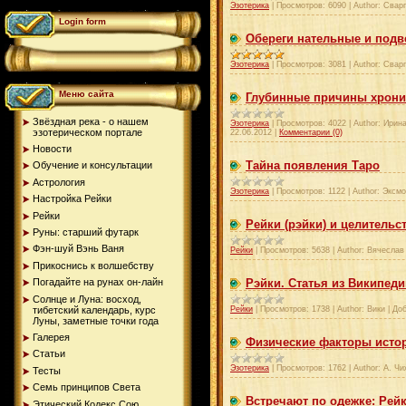
Эзотерика
|
Просмотров:
6090
|
Author:
Сварг
Login form
Обереги нательные и под
Эзотерика
|
Просмотров:
3081
|
Author:
Сварг
Меню сайта
Глубинные причины хрони
Звёздная река - о нашем
Эзотерика
|
Просмотров:
4022
|
Author:
Ирина
эзотерическом портале
22.06.2012
|
Комментарии (0)
Новости
Тайна появления Таро
Обучение и консультации
Астрология
Эзотерика
|
Просмотров:
1122
|
Author:
Эксмо
Настройка Рейки
Рейки
Рейки (рэйки) и целительс
Руны: старший футарк
Фэн-шуй Вэнь Ваня
Рейки
|
Просмотров:
5638
|
Author:
Вячеслав
Прикоснись к волшебству
Рэйки. Статья из Википеди
Погадайте на рунах oн-лайн
Солнце и Луна: восход,
тибетский календарь, курс
Рейки
|
Просмотров:
1738
|
Author:
Вики
|
Доб
Луны, заметные точки года
Галерея
Физические факторы исто
Статьи
Эзотерика
|
Просмотров:
1762
|
Author:
А. Чи
Тесты
Семь принципов Света
Встречают по одежке: Рей
Этический Кодекс Сою...