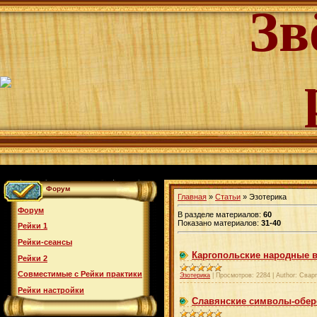
Зв
Форум
Главная
»
Статьи
» Эзотерика
Форум
В разделе материалов
:
60
Показано материалов
:
31-40
Рейки 1
Рейки-сеансы
Каргопольские народные
Рейки 2
Совместимые с Рейки практики
Эзотерика
|
Просмотров:
2284
|
Author:
Сварг
Рейки настройки
Славянские символы-обер