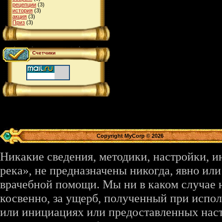
рецепции
(3)
история
(3)
акция
(3)
Приз
(3)
Счетчики
Copyright MyCorp © 2026
Никакие сведения, методики, настройки, 
река», не предназначены никогда, явно ил
врачебной помощи. Мы ни в каком случае 
косвенно, за ущерб, полученный при испо
или инициациях или предоставленных наст