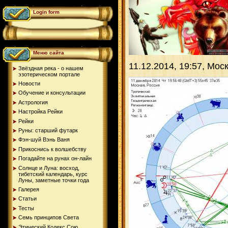
Login form
Меню сайта
11.12.2014, 19:57, Мос
Звёздная река - о нашем
эзотерическом портале
Новости
Обучение и консультации
Астрология
Настройка Рейки
Рейки
Руны: старший футарк
Фэн-шуй Вэнь Ваня
Прикоснись к волшебству
Погадайте на рунах oн-лайн
Солнце и Луна: восход,
тибетский календарь, курс
Луны, заметные точки года
Галерея
Статьи
Тесты
Семь принципов Света
Этический Кодекс Сою...