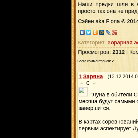
Наши предки шли в б
просто так она не прид
Сэйен aka Fiona
©
201
Категория
:
Хорарная а
Просмотров
:
2312
|
Ко
Всего комментариев
:
2
1
Заряна
(13.12.2014 0
0
"Луна в обители 
месяца будут самыми 
завершится.
В картах соревнований
первым аспектирует Л