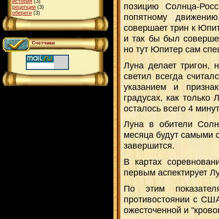
история
(3)
позицию Солнца-Росс
рецепции
(3)
обереги
(3)
попятному движени
совершает трин к Юпите
и так бы был соверше
Счетчики
но тут Юпитер сам спе
Луна делает тригон, 
светил всегда считал
указанием и призна
градусах, как только 
осталось всего 4 минут
Луна в обители Сол
месяца будут самыми 
завершится.
В картах соревнован
первым аспектирует Лу
По этим показате
противостоянии с США.
ожесточенной и "крово