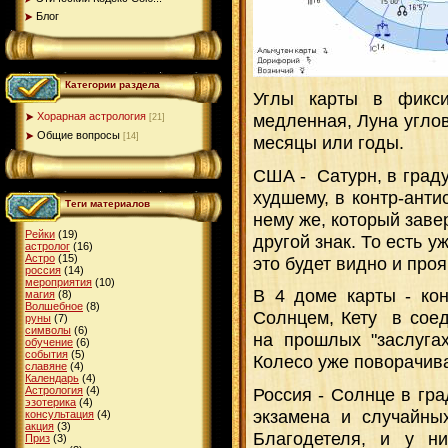
Блог
Категории раздела
Углы карты в фикси
Хорарная астрология
медленная, Луна углов
[21]
Общие вопросы
[14]
месяцы или годы.
США - Сатурн, в граду
худшему, в контр-ант
Теги материалов
нему же, который заве
Рейки
(19)
другой знак. То есть у
астролог
(16)
Астро
(15)
это будет видно и проя
россия
(14)
мероприятия
(10)
В 4 доме карты - кон
магия
(8)
Волшебное
(8)
Солнцем, Кету в соед
руны
(7)
символы
(6)
на прошлых "заслуга
обучение
(6)
события
(5)
Колесо уже поворачива
славяне
(4)
Календарь
(4)
Астрология
(4)
Россия - Солнце в гра
эзотерика
(4)
экзамена и случайны
консультация
(4)
акция
(3)
Благодетеля, и у ни
Приз
(3)