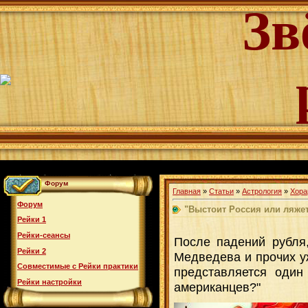
Зв
Форум
Главная
»
Статьи
»
Астрология
»
Хора
Форум
"Выстоит Россия или ляжет
Рейки 1
Рейки-сеансы
После падений рубля
Рейки 2
Медведева и прочих у
Совместимые с Рейки практики
представляется один
Рейки настройки
американцев?"