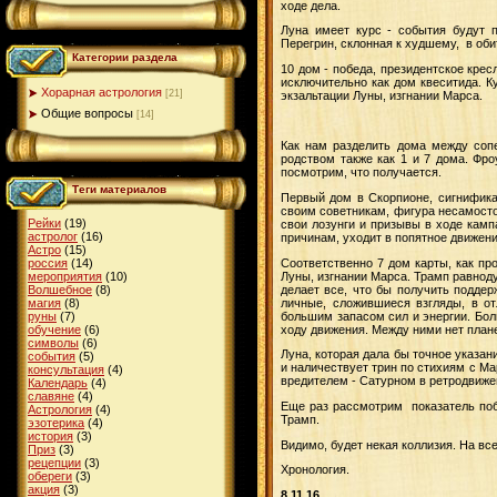
ходе дела.
Луна имеет курс - события будут 
Перегрин, склонная к худшему, в оби
Категории раздела
10 дом - победа, президентское кре
исключительно как дом квеситида. К
Хорарная астрология
[21]
экзальтации Луны, изгнании Марса.
Общие вопросы
[14]
Как нам разделить дома между сопе
родством также как 1 и 7 дома. Фр
посмотрим, что получается.
Теги материалов
Первый дом в Скорпионе, сигнифика
своим советникам, фигура несамосто
Рейки
(19)
свои лозунги и призывы в ходе кампа
астролог
(16)
причинам, уходит в попятное движени
Астро
(15)
Соответственно 7 дом карты, как пр
россия
(14)
Луны, изгнании Марса. Трамп равноду
мероприятия
(10)
делает все, что бы получить поддер
Волшебное
(8)
личные, сложившиеся взгляды, в от
магия
(8)
большим запасом сил и энергии. Боль
руны
(7)
ходу движения. Между ними нет плане
обучение
(6)
символы
(6)
Луна, которая дала бы точное указан
события
(5)
и наличествует трин по стихиям с Ма
консультация
(4)
вредителем - Сатурном в ретродвиже
Календарь
(4)
славяне
(4)
Еще раз рассмотрим показатель побе
Астрология
(4)
Трамп.
эзотерика
(4)
история
(3)
Видимо, будет некая коллизия. На вс
Приз
(3)
рецепции
(3)
Хронология.
обереги
(3)
акция
(3)
8.11.16