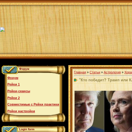
Форум
Главная
»
Статьи
»
Астрология
»
Хора
Форум
"Кто победит? Трамп или К
Рейки 1
Рейки-сеансы
Рейки 2
Совместимые с Рейки практики
Рейки настройки
Login form