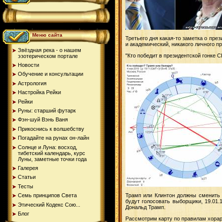
Меню сайта
Третьего дня какая-то заметка о пре
и академический, никакого личного п
Звёздная река - о нашем
"Кто победит в президентской гонке 
эзотерическом портале
Новости
Обучение и консультации
Астрология
Настройка Рейки
Рейки
Руны: старший футарк
Фэн-шуй Вэнь Ваня
Прикоснись к волшебству
Погадайте на рунах oн-лайн
Солнце и Луна: восход,
тибетский календарь, курс
Луны, заметные точки года
Галерея
Статьи
Тесты
Трамп или Клинтон должны сменить 
Семь принципов Света
будут голосовать выборщики, 19.01
Этический Кодекс Сою...
Дональд Трамп.
Блог
Рассмотрим карту по правилам хорарн