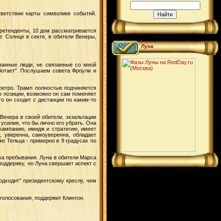
ветствии карты символике событий.
претенденты, 10 дом рассматривается
. Солнце в секте, в обители Венеры,
Луна
ованные люди, не связанные со мной
ботает". Послушаем совета Фроули и
ретро. Трамп полностью подчиняется
о позиции, возможно он сам поменяет
то он сходит с дистанции по каким-то
Венера в своей обители, экзальтации
усилия, что бы лично его убрать. Она
 кампанию, имидж и стратегию, имеет
, уверенна, самоуверенна, обладает
ке Тельца - примерно в 9 градусах по
ака пребывания. Луна в обители Марса
поддержку, но Луна свершает аспект с
одходит" президентскому креслу, чем
голосования, поддержит Клинтон.