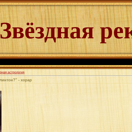
Звёздная ре
рная астрология
линтон?" - хорар