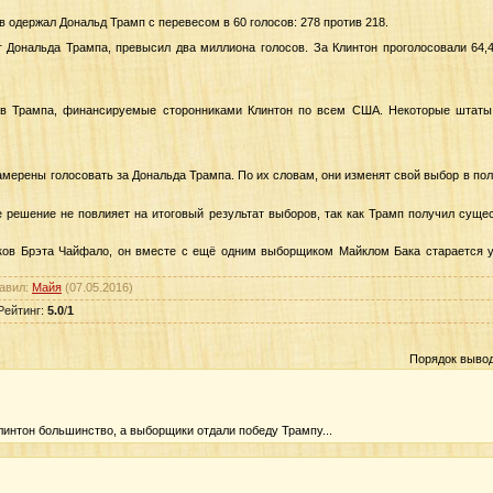
 одержал Дональд Трамп с перевесом в 60 голосов
: 278 против 218.
 Дональда Трампа, превысил два миллиона голосов. За Клинтон проголосовали 64,4
в Трампа, финансируемые сторонниками Клинтон по всем США. Некоторые штаты
амерены голосовать за Дональда Трампа. По их словам, они изменят свой выбор в пол
е решение не повлияет на итоговый результат выборов, так как Трамп получил сущ
ов Брэта Чайфало, он вместе с ещё одним выборщиком Майклом Бака старается у
авил
:
Майя
(07.05.2016)
Рейтинг
:
5.0
/
1
Порядок выво
Клинтон большинство, а выборщики отдали победу Трампу...