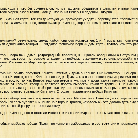
происходить, кто бы сомневался, но мы должны убедиться в действительном соот
тели Марса, экзальтации Солнца, изгнании Венеры и падении Сатурна.
сло. В данной карте, так как действующий президент уходит и соревнуются "равные" 
успид 10 дома во Льве, сигнифиактор - Солнце, хорошее символическое соответствие
рниками? Безусловно, между собой они соотносятся как 1 и 7 дома, как поимен
оули однозначно говорит - "отдайте фавориту первый дом карты потому что это ра
тор - Марс во 2 доме, ретроградный, перегрин, в широком соединении с Сатурном 
ятельная, вероятно, вскроются какие-то проблемы с законом и это сильно ослабит ег
нии. Фактически Марс не делает аспектов ни к одной планете, такое впечатление, ч
е.
отивник Трампа, получает Клинтон. Куспид 7 дома в Тельце. Сигнификатор - Венера. 
шен к Клинтон, но вот Клинтон ненавидит Трампа как своего соперника и приложит все 
жку масс, и, так как Венера располагается в куспиде 7 дома, сама планирует свою
личие от Трампа, который является просто вывеской какой-то группы. Она сильна
ше того, Солнце, заветный приз, находится совсем недалеко от Венеры в том же зна
т, воспрепятствовавших бы этому. Это дает указание на победу Клинтон.
ие на победителя, не совершает аспектов ни с Марсом, ни с Венерой до выхода из зн
рсом, то есть публика и мнение на стороне Трампа, казалось бы это должно дать ему 
нии, который разрушает ее поддержку.
ды - Солнце, оно в обители Венеры и изгнании Марса - то есть Клинтон "больше п
еобщих выборах победит Трамп, но коллегия выборщиков, в соответствии с правилами 