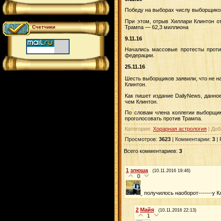
Победу на выборах числу выборщиков
При этом, отрыв Хиллари Клинтон от
Счетчики
Трампа — 62,3 миллиона
9.11.16
Начались массовые протесты проти
федерации.
25.11.16
Шесть выборщиков заявили, что не н
Клинтон.
Как пишет издание DailyNews, данно
чем Клинтон.
По словам члена коллегии выборщик
проголосовать против Трампа.
Категория
:
Хорарная астрология
|
Доб
Просмотров
:
3623
|
Комментарии
:
3
|
Всего комментариев
:
3
1
злюша
(10.11.2016 19:46)
0
получилось наоборот-------у 
2
Майя
(10.11.2016 22:13)
1