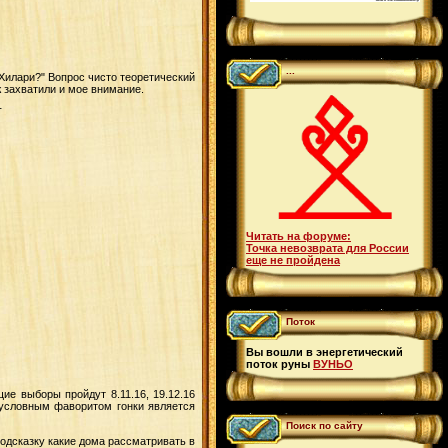
...
 Хилари?" Вопрос чисто теоретический
ж захватили и мое внимание.
T
Читать на форуме:
Точка невозврата для России
еще не пройдена
Поток
Вы вошли в энергетический
поток руны
ВУНЬО
е выборы пройдут 8.11.16, 19.12.16
зусловным фаворитом гонки является
Поиск по сайту
подсказку какие дома рассматривать в