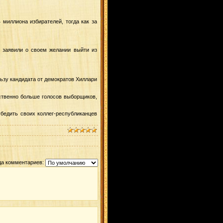
 миллиона избирателей, тогда как за
 заявили о своем желании выйти из
ьзу кандидата от демократов Хиллари
ественно больше голосов выборщиков,
бедить своих коллег-республиканцев
да комментариев: