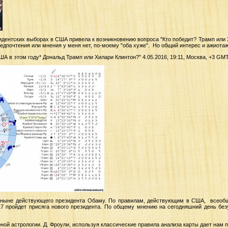
зидентских выборах в США привела к возникновению вопроса "Кто победит? Трамп или
редпочтения или мнения у меня нет, по-моему "оба хуже". Но общий интерес и ажиота
США в этом году* Дональд Трамп или Хилари Клинтон?" 4.05.2016, 19:11, Москва, +3 GM
ныне действующего президента Обаму. По правилам, действующим в США, всеобщи
.17 пройдет присяга нового президента. По общему мнению на сегодняшний день бе
ой астрологии. Д. Фроули, используя классические правила анализа карты дает нам 