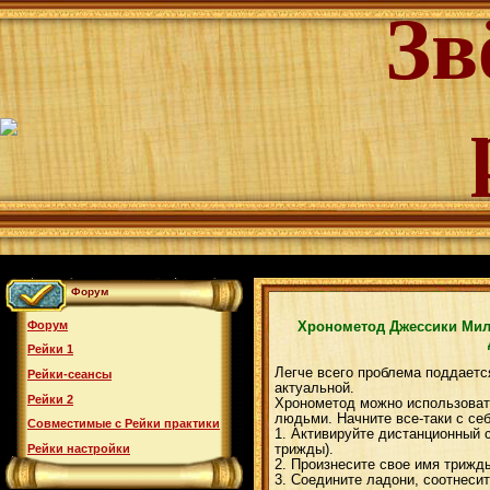
Зв
Форум
Форум
Хронометод Джессики Мил
Рейки 1
Легче всего проблема поддаетс
Рейки-сеансы
актуальной.
Рейки 2
Хронометод можно использовать
людьми. Начните все-таки с себ
Совместимые с Рейки практики
1. Активируйте дистанционный 
трижды).
Рейки настройки
2. Произнесите свое имя трижды
3. Соедините ладони, соотнеси