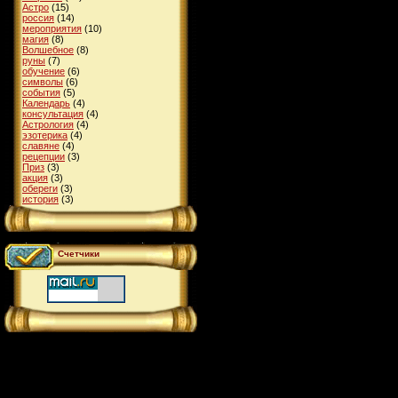
Астро
(15)
россия
(14)
мероприятия
(10)
магия
(8)
Волшебное
(8)
руны
(7)
обучение
(6)
символы
(6)
события
(5)
Календарь
(4)
консультация
(4)
Астрология
(4)
эзотерика
(4)
славяне
(4)
рецепции
(3)
Приз
(3)
акция
(3)
обереги
(3)
история
(3)
Счетчики