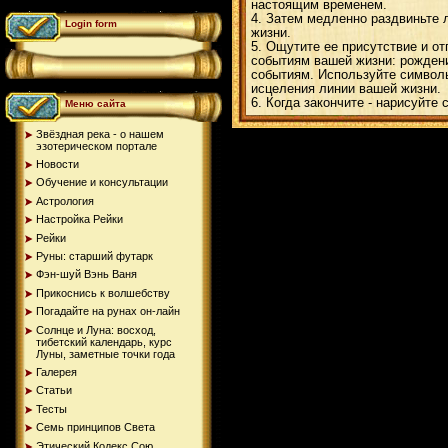
настоящим временем.
4. Затем медленно раздвиньте 
Login form
жизни.
5. Ощутите ее присутствие и о
событиям вашей жизни: рожден
событиям. Используйте символ
исцеления линии вашей жизни.
6. Когда закончите - нарисуйте
Меню сайта
Звёздная река - о нашем
эзотерическом портале
Новости
Обучение и консультации
Астрология
Настройка Рейки
Рейки
Руны: старший футарк
Фэн-шуй Вэнь Ваня
Прикоснись к волшебству
Погадайте на рунах oн-лайн
Солнце и Луна: восход,
тибетский календарь, курс
Луны, заметные точки года
Галерея
Статьи
Тесты
Семь принципов Света
Этический Кодекс Сою...