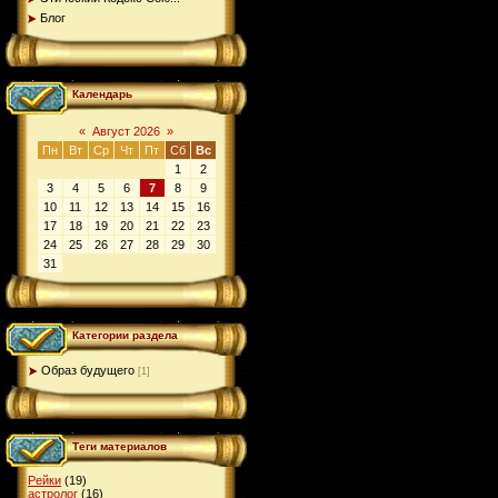
Блог
Календарь
«
Август 2026
»
Пн
Вт
Ср
Чт
Пт
Сб
Вс
1
2
3
4
5
6
7
8
9
10
11
12
13
14
15
16
17
18
19
20
21
22
23
24
25
26
27
28
29
30
31
Категории раздела
Образ будущего
[1]
Теги материалов
Рейки
(19)
астролог
(16)