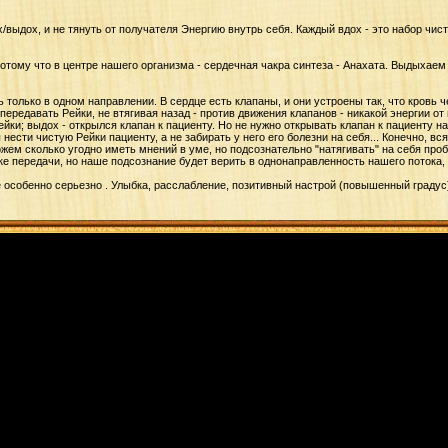
выдох, и не тянуть от получателя Энергию внутрь себя. Каждый вдох - это набор чист
отому что в центре нашего организма - сердечная чакра синтеза - Анахата. Выдыхаем
вь только в одном направлении. В сердце есть клапаны, и они устроены так, что кровь 
передавать Рейки, не втягивая назад - против движения клапанов - никакой энергии от 
Рейки; выдох - открылся клапан к пациенту. Но не нужно открывать клапан к пациенту н
ести чистую Рейки пациенту, а не забирать у него его болезни на себя... Конечно, вс
ем сколько угодно иметь мнений в уме, но подсознательно "натягивать" на себя проб
ке передачи, но наше подсознание будет верить в однонаправленность нашего потока, 
 особенно серьезно . Улыбка, расслабление, позитивный настрой (повышенный градус) 