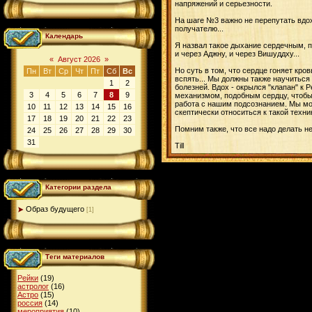
напряжений и серьезности.
На шаге №3 важно не перепутать вдох/
получателю...
Календарь
Я назвал такое дыхание сердечным, п
и через Аджну, и через Вишуддху...
«
Август 2026
»
Но суть в том, что сердце гоняет кро
Пн
Вт
Ср
Чт
Пт
Сб
Вс
вспять... Мы должны также научиться 
1
2
болезней. Вдох - окрылся "клапан" к 
3
4
5
6
7
8
9
механизмом, подобным сердцу, чтобы н
работа с нашим подсознанием. Мы мож
10
11
12
13
14
15
16
скептически относиться к такой техни
17
18
19
20
21
22
23
Помним также, что все надо делать не
24
25
26
27
28
29
30
31
Till
Категории раздела
Образ будущего
[1]
Теги материалов
Рейки
(19)
астролог
(16)
Астро
(15)
россия
(14)
мероприятия
(10)