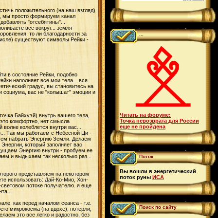
стичь положительного (на наш взгляд)
ат, мы просто формируем канал
добавлять "отсебятины"...
оливаете все вокруг... земля
доровления, то ли благодарности за
...
 числе) существуют символы Рейки -
ти в состояние Рейки, подобно
ейки наполняет все мои тела... вся
гетический градус, вы становитесь на
и социума, вас не "колышат" эмоции и
Читать на форуме:
 точка Байхуэй) внутрь вашего тела,
Точка невозврата для России
 это комфортно, нет смысла
еще не пройдена
 волне колеблется внутри вас...
... Так мы работаем с Небесной Ци -
буем набрать Энергию Земли. Делаем
 Энергии, который заполняет вас
щущаем Энергию внутри - пробуем ее
ем и выдыхаем так несколько раз...
Поток
Вы вошли в энергетический
оторого представляем на некотором
поток руны
ИСА
те использовать: Дай-Ко-Мио, Хон-
-световом потоке получателю. я еще
та...
е, как перед началом сеанса - т.е.
Поиск по сайту
его микрокосма (на вдохе); потерли,
лаем это все легко и радостно, без