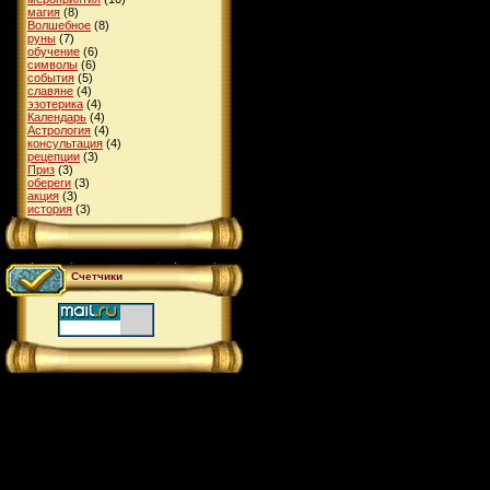
магия
(8)
Волшебное
(8)
руны
(7)
обучение
(6)
символы
(6)
события
(5)
славяне
(4)
эзотерика
(4)
Календарь
(4)
Астрология
(4)
консультация
(4)
рецепции
(3)
Приз
(3)
обереги
(3)
акция
(3)
история
(3)
Счетчики