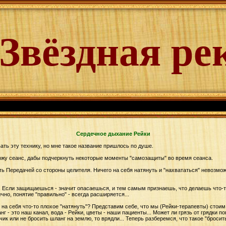
Звёздная ре
Сердечное дыхание Рейки
вать эту технику, но мне такое название пришлось по душе.
ожу сеанс, дабы подчеркнуть некоторые моменты "самозащиты" во время сеанса.
ь Передачей со стороны целителя. Ничего на себя натянуть и "нахвататься" невозможн
. Если защищаешься - значит опасаешься, и тем самым признаешь, что делаешь что-т
ечно, понятие "правильно" - всегда расширяется...
т на себя что-то плохое "натянуть"? Представим себе, что мы (Рейки-терапевты) стои
 - это наш канал, вода - Рейки, цветы - наши пациенты... Может ли грязь от грядки по
чик или не бросить шланг на землю, то врядли... Теперь разберемся, что такое "броси