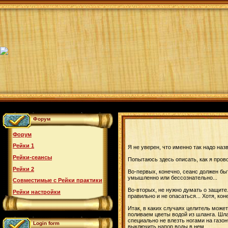
Форум
Форум
Рейки 1
Я не уверен, что именно так надо наз
Рейки-сеансы
Попытаюсь здесь описать, как я пров
Рейки 2
Во-первых, конечно, сеанс должен быт
умышленно или бессознательно...
Совместимые с Рейки практики
Во-вторых, не нужно думать о защите
Рейки настройки
правильно и не опасаться... Хотя, кон
Итак, в каких случаях целитель може
поливаем цветы водой из шланга. Шланг
специально не влезть ногами на газон
Login form
выключить напор воды в нем...