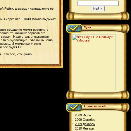
ой Рейки, а выдох - направление ее
 мы через нее... Хотя можно выдыхать
Луна
через сердце не может повернуть
пациента, никаких образов его
а вдохе... Надо стать отлаженным
я эта визуализация - это лишь наша
лемы... И можно как угодно
и все будет ОК!
- это все, что нужно.
Архив записей
2009 Июль
2009 Октябрь
2009 Декабрь
2010 Январь