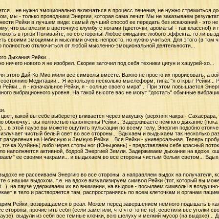
ется... не нужно эмоционально включаться в процесс лечения, не нужно стремиться до
том, мы - только проводники Энергии, которая сама лечит. Мы не заказываем результ
нести Рейки в лучшем виде: самый лучший способ ее передать без искажений - это не 
, что вы влезли в цветочную клумбу с ногами (цветочки, ароматы! - так классно!) и п
о локоть в грязи Поливайте, но со стороны! Любое ожидание любого эффекта: то ли выз
деть своими эмоциями и мыслями очень непросто, но нужно учиться. Для этого (в том
но полностью отключиться от любой мысленно-эмоциональной деятельности...
го Дыхания Рейки...
о ничего нового я не изобрел. Скорее заточил под себя техники цигун и хацурей-хо...
я этого Дай-Ко-Мио и/или все символы вместе. Важно не просто их прорисовать, а вой
состоянию Медитации... Я использую несколько мыслеформ, типа: "я открыт Рейки... Р
ейки... я - изначальное Рейки, я - солнце своего мира"... При этом повышается Энер
ного вибрационного уровня. На такой высоте вас не могут "достать" обычные вибраци
и.
т цвет, какой вы себе выберете) вливается через макушку (верхняя чакра - Сахасрара,
 оболочку... вы полностью наполненны Рейки... Задерживаете немного дыхание (пока
... в этой паузе вы можете ощутить пульсации по всему телу, Энергия подобно стоячей
 излучает чистый белый свет во все стороны... Вдыхаем и выдыхаем так несколько раз
нет разделения на Небесную и Земную Рейки... Вся Рейки - универсальная. Теперь про
 точка Хуэйинь) либо через стопы ног (Юньцюань) - представляем себе красный поток
ело наполняется активной, бодрой Энергией Земли. Задерживаем дыхание на вдохе, о
ваем" ее своими чакрами... и выдыхаем во все стороны чистым белым светом... Вдыха
выдохе не рассеиваем Энергию во все стороны, а направляем выдох на получателя, к
е с нашим выдохом. т.е. на вдохе визуализируем символ Рейки (тот, который вы може
...), на паузе удерживаем их во внимании, на выдохе - посылаем символы в воздушно
кает в тело и растворяется там, распространяясь по всем клеточкам и органам пациен
арим Рейки, возвращаемся в реал. Можем перед завершением немного подышать в канал
 стороны, прочистить себя (если заметили, что что-то не то): осветили все уголки сво
узе); выдули из себя все темные клочки, всю шелуху и мелкий мусор (на выдохе)... Де