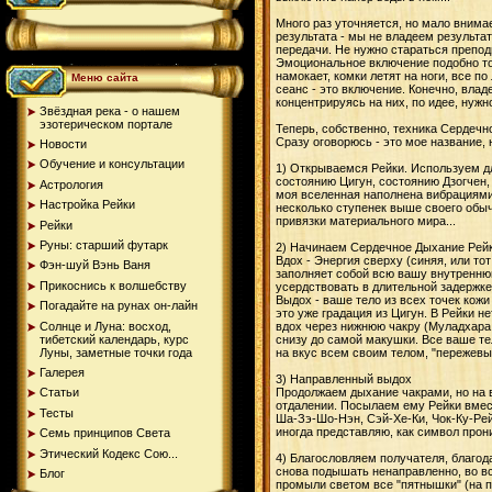
Много раз уточняется, но мало внима
результата - мы не владеем результа
передачи. Не нужно стараться препод
Эмоциональное включение подобно тому
намокает, комки летят на ноги, все п
Меню сайта
сеанс - это включение. Конечно, вла
концентрируясь на них, по идее, нуж
Звёздная река - о нашем
эзотерическом портале
Теперь, собственно, техника Сердечно
Сразу оговорюсь - это мое название, н
Новости
Обучение и консультации
1) Открываемся Рейки. Используем дл
состоянию Цигун, состоянию Дзогчен, 
Астрология
моя вселенная наполнена вибрациями Р
Настройка Рейки
несколько ступенек выше своего обыч
привязки материального мира...
Рейки
Руны: старший футарк
2) Начинаем Сердечное Дыхание Рейк
Вдох - Энергия сверху (синяя, или то
Фэн-шуй Вэнь Ваня
заполняет собой всю вашу внутреннюю
Прикоснись к волшебству
усердствовать в длительной задержке)
Выдох - ваше тело из всех точек кожи
Погадайте на рунах oн-лайн
это уже градация из Цигун. В Рейки 
Солнце и Луна: восход,
вдох через нижнюю чакру (Муладхара,
тибетский календарь, курс
снизу до самой макушки. Все ваше т
Луны, заметные точки года
на вкус всем своим телом, "пережевы
Галерея
3) Направленный выдох
Продолжаем дыхание чакрами, но на 
Статьи
отдалении. Посылаем ему Рейки вмест
Тесты
Ша-Зэ-Шо-Нэн, Сэй-Хе-Ки, Чок-Ку-Рей
иногда представляю, как символ прони
Семь принципов Света
Этический Кодекс Сою...
4) Благословляем получателя, благод
снова подышать ненаправленно, во все
Блог
промыли светом все "пятнышки" (на па