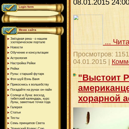
08.01.2015 24:0
Login form
Меню сайта
Звёздная река - о нашем
...
Чита
эзотерическом портале
Новости
Просмотров: 1151
Обучение и консультации
Астрология
04.01.2015
|
Комм
Настройка Рейки
Рейки
Руны: старший футарк
"Выстоит Р
Фэн-шуй Вэнь Ваня
Прикоснись к волшебству
американце
Погадайте на рунах oн-лайн
Солнце и Луна: восход,
хорарной а
тибетский календарь, курс
Луны, заметные точки года
Галерея
Статьи
Тесты
Семь принципов Света
Этический Кодекс Сою...