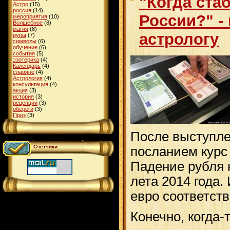
"Когда ста
Астро
(15)
россия
(14)
России?" -
мероприятия
(10)
Волшебное
(8)
магия
(8)
астрологу
руны
(7)
символы
(6)
обучение
(6)
события
(5)
эзотерика
(4)
Календарь
(4)
славяне
(4)
Астрология
(4)
консультация
(4)
акция
(3)
история
(3)
рецепции
(3)
обереги
(3)
Приз
(3)
После выступле
Счетчики
посланием курс
Падение рубля 
лета 2014 года.
евро соответств
Конечно, когда-