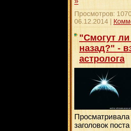
»
Просмотров: 1070
06.12.2014
|
Комм
"Смогут ли
назад?" - 
астролога
Просматривала 
заголовок пост