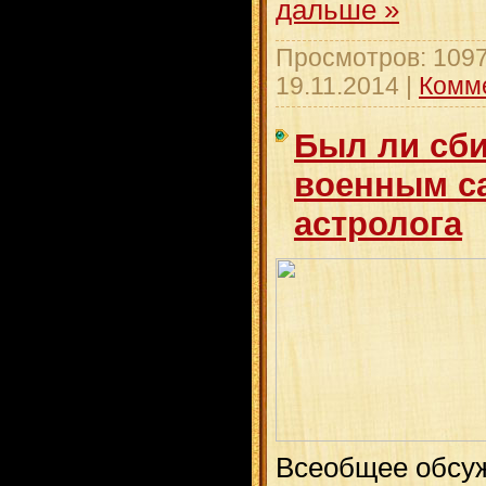
дальше »
Просмотров: 1097
19.11.2014
|
Комме
Был ли сби
военным са
астролога
Всеобщее обсу