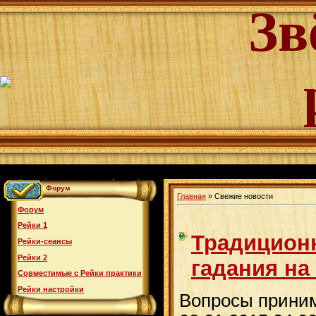
Зв
Форум
Главная
»
Свежие новости
Форум
Рейки 1
Традицион
Рейки-сеансы
Рейки 2
гадания на
Совместимые с Рейки практики
Рейки настройки
Вопросы принима