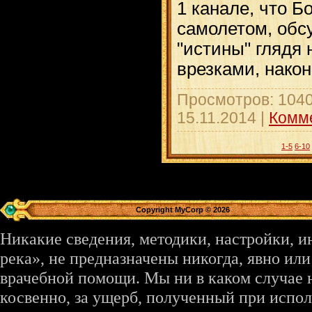
1 канале, что 
самолетом, обс
"истины" глядя
врезками, нако
Просмотров: 1040
15.11.2014
|
Комме
1-5
6-10
Copyright MyCorp © 2026
Никакие сведения, методики, настройки, 
река», не предназначены никогда, явно ил
врачебной помощи. Мы ни в каком случае 
косвенно, за ущерб, полученный при испо